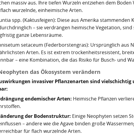
chen massiv aus. Ihre tiefen Wurzeln entziehen dem Boden W
 flach wurzelnde, einheimische Arten.
ntia spp. (Kaktusfeigen): Diese aus Amerika stammenden K
urchdringlich – sie verdrängen heimische Vegetation, sin
gfristig ganze Lebensräume.
nisetum setaceum (Federborstengras): Ursprünglich aus Nor
ährlichsten Arten. Es ist extrem trockenheitsresistent, brei
nnbar – eine Kombination, die das Risiko für Busch- und W
Neophyten das Ökosystem verändern
uswirkungen invasiver Pflanzenarten sind vielschichtig u
bar:
rdrängung endemischer Arten:
Heimische Pflanzen verlier
rstoffen.
ränderung der Bodenstruktur:
Einige Neophyten setzen Sto
influssen – andere wie die Agave binden große Wassermeng
rreichbar für flach wurzelnde Arten.