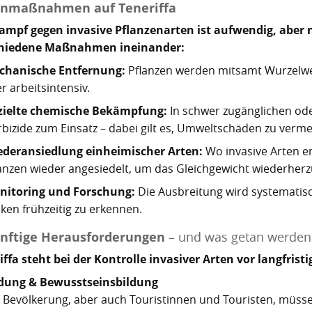
nmaßnahmen auf Teneriffa
ampf gegen invasive Pflanzenarten ist aufwendig, aber n
chiedene Maßnahmen ineinander:
chanische Entfernung:
Pflanzen werden mitsamt Wurzelwer
r arbeitsintensiv.
zielte chemische Bekämpfung:
In schwer zugänglichen od
bizide zum Einsatz – dabei gilt es, Umweltschäden zu verme
ederansiedlung einheimischer Arten:
Wo invasive Arten e
anzen wieder angesiedelt, um das Gleichgewicht wiederherzu
nitoring und Forschung:
Die Ausbreitung wird systematisc
iken frühzeitig zu erkennen.
nftige Herausforderungen
– und was getan werden
iffa steht bei der Kontrolle invasiver Arten vor langfris
ldung & Bewusstseinsbildung
 Bevölkerung, aber auch Touristinnen und Touristen, müsse