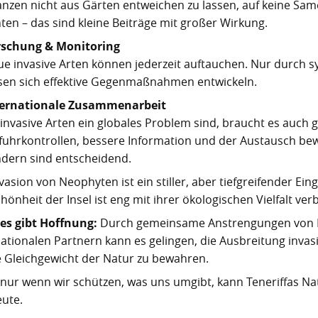
anzen nicht aus Gärten entweichen zu lassen, auf keine Sa
ten – das sind kleine Beiträge mit großer Wirkung.
rschung & Monitoring
e invasive Arten können jederzeit auftauchen. Nur durch
sen sich effektive Gegenmaßnahmen entwickeln.
ternationale Zusammenarbeit
invasive Arten ein globales Problem sind, braucht es auch 
fuhrkontrollen, bessere Information und der Austausch be
dern sind entscheidend.
vasion von Neophyten ist ein stiller, aber tiefgreifender Eingr
hönheit der Insel ist eng mit ihrer ökologischen Vielfalt ver
es gibt Hoffnung:
Durch gemeinsame Anstrengungen von F
nationalen Partnern kann es gelingen, die Ausbreitung inva
le Gleichgewicht der Natur zu bewahren.
nur wenn wir schützen, was uns umgibt, kann Teneriffas Na
eute.