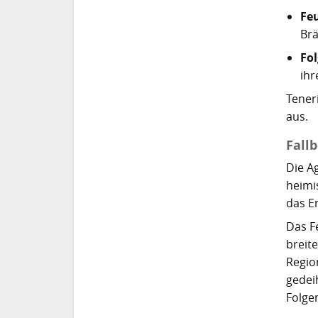
Fe
Brä
Fol
ihr
Teneri
aus.
Fallb
Die A
heimi
das E
Das F
breit
Regio
gedei
Folge