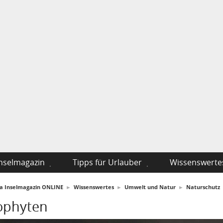
nselmagazin
Tipps für Urlauber
Wissenswerte
fa Inselmagazin ONLINE
►
Wissenswertes
►
Umwelt und Natur
►
Naturschutz
ophyten