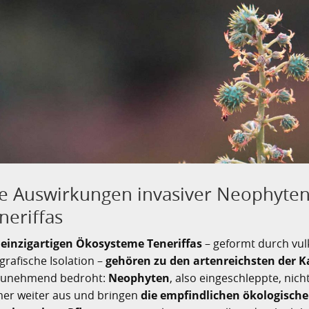
e Auswirkungen invasiver Neophyten
neriffas
 einzigartigen Ökosysteme Teneriffas
– geformt durch vulk
grafische Isolation –
gehören zu den artenreichsten der K
 zunehmend bedroht:
Neophyten
, also eingeschleppte, nich
er weiter aus und bringen
die empfindlichen ökologische