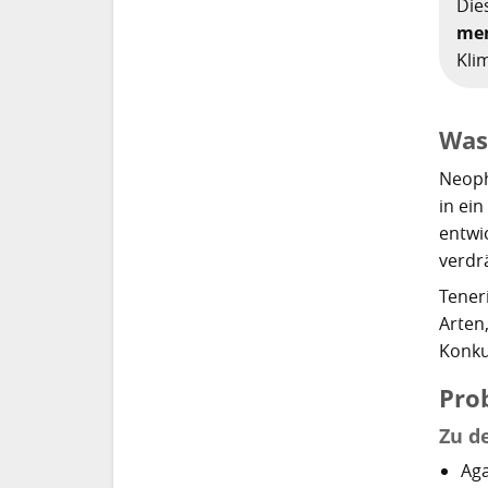
Die
men
Kli
Was
Neoph
in ei
entwi
verdr
Tener
Arten
Konku
Pro
Zu d
Aga