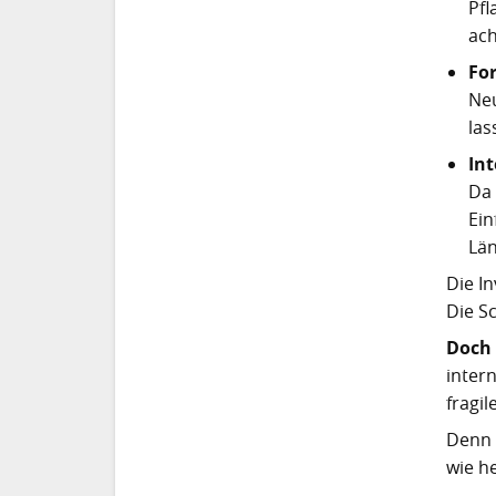
Pfl
ach
Fo
Neu
las
In
Da 
Ein
Län
Die In
Die Sc
Doch 
inter
fragi
Denn 
wie h