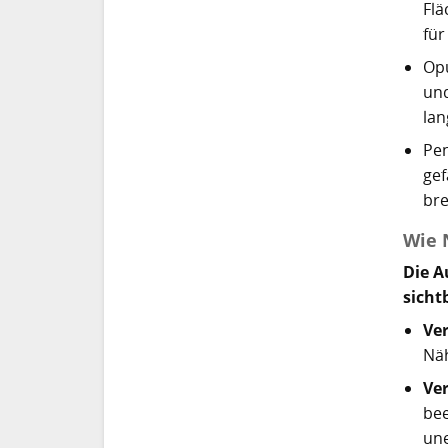
Flä
für
Opu
und
lan
Pen
gef
bre
Wie 
Die A
sicht
Ve
Näh
Ve
bee
une