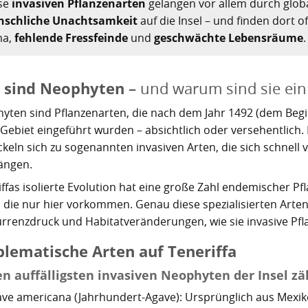
se
invasiven Pflanzenarten
gelangen vor allem durch glob
schliche Unachtsamkeit
auf die Insel – und finden dort o
ma,
fehlende Fressfeinde
und
geschwächte Lebensräume
 sind Neophyten
– und warum sind sie ein
yten sind Pflanzenarten, die nach dem Jahr 1492 (dem Begi
n Gebiet eingeführt wurden – absichtlich oder versehentlic
ckeln sich zu sogenannten invasiven Arten, die sich schnel
ängen.
iffas isolierte Evolution hat eine große Zahl endemischer Pf
, die nur hier vorkommen. Genau diese spezialisierten Arten
rrenzdruck und Habitatveränderungen, wie sie invasive Pfl
blematische Arten auf Teneriffa
en auffälligsten invasiven Neophyten der Insel zä
ve americana (Jahrhundert-Agave): Ursprünglich aus Mexiko,