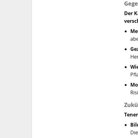
Gege
Der K
vers
Me
abe
Ge
Her
Wi
Pfl
Mo
Ris
Zukü
Tener
Bi
Die