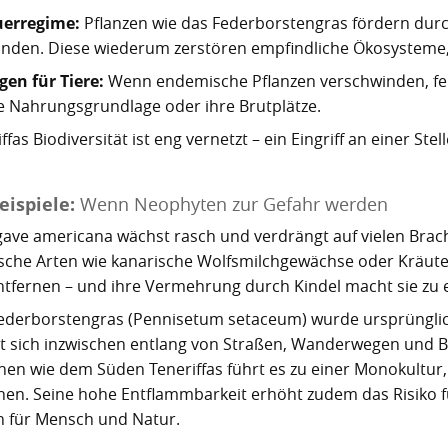
uerregime:
Pflanzen wie das Federborstengras fördern dur
nden. Diese wiederum zerstören empfindliche Ökosysteme, 
gen für Tiere:
Wenn endemische Pflanzen verschwinden, fehl
e Nahrungsgrundlage oder ihre Brutplätze.
ffas Biodiversität ist eng vernetzt – ein Eingriff an einer St
eispiele:
Wenn Neophyten zur Gefahr werden
gave americana wächst rasch und verdrängt auf vielen Br
sche Arten wie kanarische Wolfsmilchgewächse oder Kräuter
ntfernen – und ihre Vermehrung durch Kindel macht sie zu
ederborstengras (Pennisetum setaceum) wurde ursprünglich
et sich inzwischen entlang von Straßen, Wanderwegen und Br
nen wie dem Süden Teneriffas führt es zu einer Monokultur
hen. Seine hohe Entflammbarkeit erhöht zudem das Risiko f
n für Mensch und Natur.