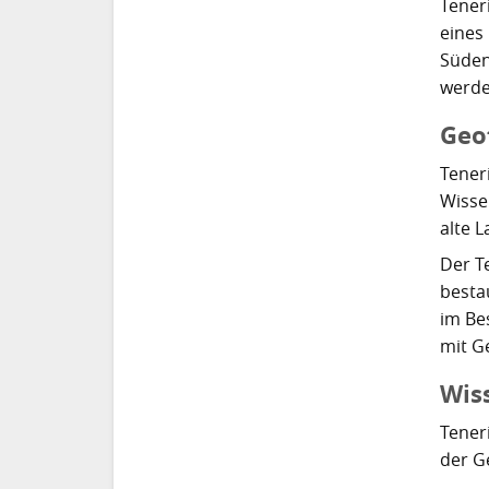
Tener
eines
Süden
werde
Geo
Tener
Wisse
alte 
Der T
besta
im Be
mit G
Wiss
Tener
der G