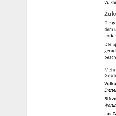
Vulka
Zuk
Die ge
dem E
entfe
Der S
gerad
besch
Mehr
Geol
Vulka
Entste
Riftz
Warum 
Las 