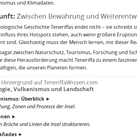
nismus und Klimadaten.
unft:
Zwischen Bewahrung und Weiterentw
ologische Geschichte Teneriffas endet nicht – sie schreibt si
influss ihres Hotspots stehen, auch wenn größere Eruptio
rnt sind. Gleichzeitig muss der Mensch lernen, mit dieser R
pagat zwischen Naturschutz, Tourismus, Forschung und Sic
e diese Herausforderung macht Teneriffa zu einem fasziniere
äftigen, die unseren Planeten formen.
 Hintergrund auf TeneriffaWissen.com
ogie, Vulkanismus und Landschaft
nismus: Überblick
►
hung, Zonen und Prozesse der Insel.
onen
►
Brüche und Linien die Insel strukturieren.
Cañadas
►