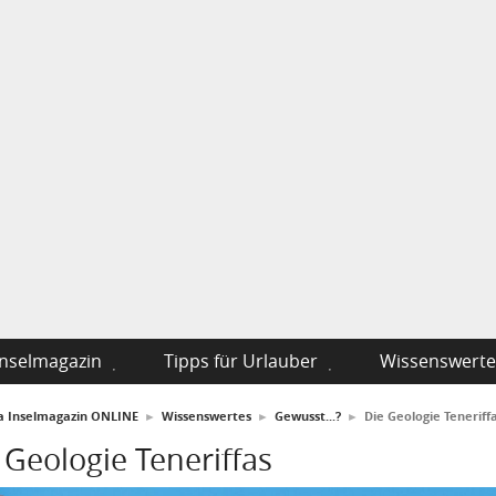
Inselmagazin
Tipps für Urlauber
Wissenswerte
fa Inselmagazin ONLINE
►
Wissenswertes
►
Gewusst...?
►
Die Geologie Teneriff
 Geologie Teneriffas