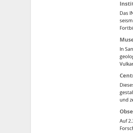
Inst
Das I
seism
Fortb
Muse
In Sa
geolo
Vulka
Cent
Diese
gesta
und ze
Obse
Auf 2
Forsc