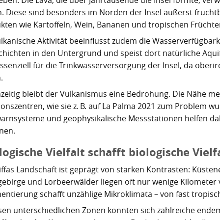
. Diese sind besonders im Norden der Insel äußerst fruch
kten wie Kartoffeln, Wein, Bananen und tropischen Früchte
ulkanische Aktivität beeinflusst zudem die Wasserverfügbar
chichten in den Untergrund und speist dort natürliche Aqui
ssenziell für die Trinkwasserversorgung der Insel, da oberir
.
hzeitig bleibt der Vulkanismus eine Bedrohung. Die Nähe me
ionszentren, wie sie z. B. auf La Palma 2021 zum Problem w
arnsysteme und geophysikalische Messstationen helfen dab
nen.
ogische Vielfalt schafft biologische Vielf
iffas Landschaft ist geprägt von starken Kontrasten: Küsten
ebirge und Lorbeerwälder liegen oft nur wenige Kilometer 
entierung schafft unzählige Mikroklimata – von fast tropisc
esen unterschiedlichen Zonen konnten sich zahlreiche endem