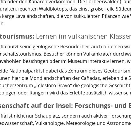
iffa oder den Kanaren vorkommen. Die Lorbeerwälder (Lauri
 uralten, feuchten Waldbiotops, das einst große Teile Süde
 karge Lavalandschaften, die von sukkulenten Pflanzen wie
n.
tourismus:
Lernen im vulkanischen Klass
iffa nutzt seine geologische Besonderheit auch für einen 
nschaftstourismus. Besucher können Vulkankrater durchwa
Lavahöhlen besichtigen oder im Museum interaktiv lernen, w
eide-Nationalpark ist dabei das Zentrum dieses Geotourismu
unen hier die Mondlandschaften der Cañadas, erleben die S
sucherzentrum „Telesforo Bravo“ die geologische Geschicht
eologen oder Rangern wird das Erlebte zusätzlich wissensch
enschaft auf der Insel: Forschungs- und
iffa ist nicht nur Schauplatz, sondern auch aktiver Forschu
eowissenschaft, Vulkanologie, Meteorologie und Astronomie 