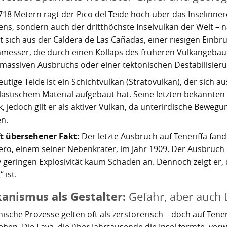
718 Metern ragt der Pico del Teide hoch über das Inselinner
ens, sondern auch der dritthöchste Inselvulkan der Welt – 
t sich aus der Caldera de Las Cañadas, einer riesigen Einbr
messer, die durch einen Kollaps des früheren Vulkangebäu
 massiven Ausbruchs oder einer tektonischen Destabilisieru
eutige Teide ist ein Schichtvulkan (Stratovulkan), der sich
lastischem Material aufgebaut hat. Seine letzten bekannte
, jedoch gilt er als aktiver Vulkan, da unterirdische Bewegu
n.
ft übersehener Fakt:
Der letzte Ausbruch auf Teneriffa fand
ero, einem seiner Nebenkrater, im Jahr 1909. Der Ausbruch 
iv geringen Explosivität kaum Schaden an. Dennoch zeigt er, 
“ ist.
kanismus als Gestalter:
Gefahr, aber auch
ische Prozesse gelten oft als zerstörerisch – doch auf Tener
eben. Die Lava, die über Jahrtausende die Insel formte, verw