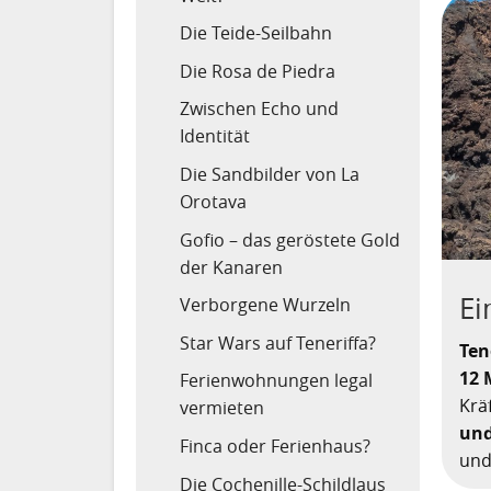
Die Teide-Seilbahn
Die Rosa de Piedra
Zwischen Echo und
Identität
Die Sandbilder von La
Orotava
Gofio – das geröstete Gold
der Kanaren
Ei
Verborgene Wurzeln
Star Wars auf Teneriffa?
Ten
12 
Ferienwohnungen legal
Krä
vermieten
und
Finca oder Ferienhaus?
und
Die Cochenille-Schildlaus