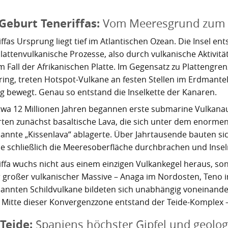
Geburt Teneriffas:
Vom Meeresgrund zum 
iffas Ursprung liegt tief im Atlantischen Ozean. Die Insel e
lattenvulkanische Prozesse, also durch vulkanische Aktivität
m Fall der Afrikanischen Platte. Im Gegensatz zu Plattengren
ring, treten Hotspot-Vulkane an festen Stellen im Erdmantel
g bewegt. Genau so entstand die Inselkette der Kanaren.
twa 12 Millionen Jahren begannen erste submarine Vulkan
rten zunächst basaltische Lava, die sich unter dem enorme
annte „Kissenlava“ ablagerte. Über Jahrtausende bauten si
die schließlich die Meeresoberfläche durchbrachen und Inse
iffa wuchs nicht aus einem einzigen Vulkankegel heraus, s
r großer vulkanischer Massive – Anaga im Nordosten, Teno
annten Schildvulkane bildeten sich unabhängig voneinander
r Mitte dieser Konvergenzzone entstand der Teide-Komplex –
Teide:
Spaniens höchster Gipfel und geolo