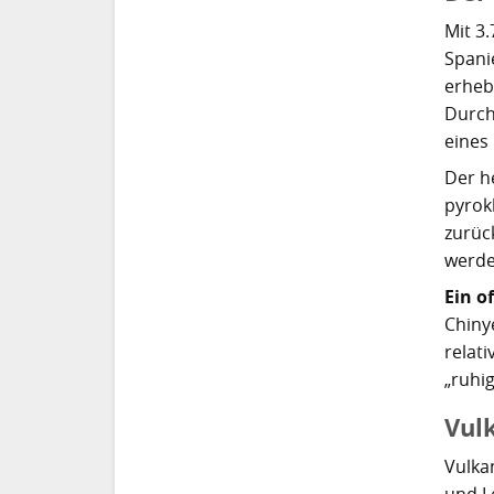
Mit 3.
Spani
erheb
Durch
eines
Der h
pyrok
zurück
werde
Ein o
Chiny
relat
„ruhig
Vul
Vulkan
und L