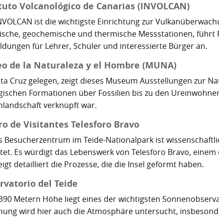
ituto Volcanológico de Canarias (INVOLCAN)
NVOLCAN ist die wichtigste Einrichtung zur Vulkanüberwachu
ische, geochemische und thermische Messstationen, führt 
ildungen für Lehrer, Schüler und interessierte Bürger an.
o de la Naturaleza y el Hombre (MUNA)
nta Cruz gelegen, zeigt dieses Museum Ausstellungen zur N
gischen Formationen über Fossilien bis zu den Ureinwohne
nlandschaft verknüpft war.
ro de Visitantes Telesforo Bravo
s Besucherzentrum im Teide-Nationalpark ist wissenschaftli
ltet. Es würdigt das Lebenswerk von Telesforo Bravo, eine
igt detailliert die Prozesse, die die Insel geformt haben.
rvatorio del Teide
.390 Metern Höhe liegt eines der wichtigsten Sonnenobser
hung wird hier auch die Atmosphäre untersucht, insbeson