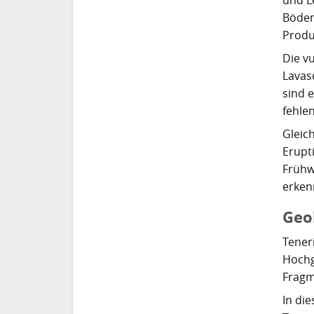
Böden
Produ
Die v
Lavas
sind e
fehlen
Gleic
Erupt
Frühw
erken
Geol
Tener
Hochg
Fragm
In di