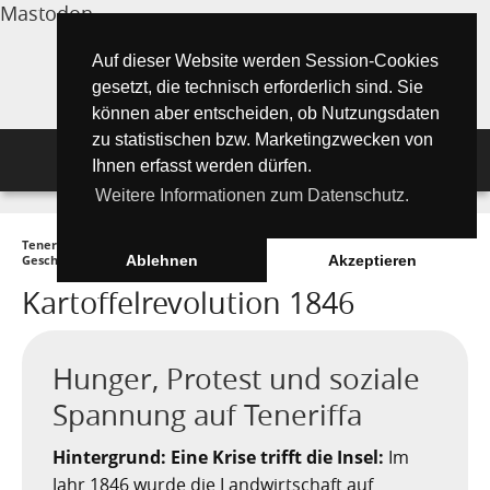
Mastodon
Auf dieser Website werden Session-Cookies
gesetzt, die technisch erforderlich sind. Sie
können aber entscheiden, ob Nutzungsdaten
zu statistischen bzw. Marketingzwecken von
Navigation
Ihnen erfasst werden dürfen.
Weitere Informationen zum Datenschutz.
Inselmagazin
Teneriffa Inselmagazin ONLINE
►
Wissenswertes
►
Geschichte und
Tipps für Urlauber
Aktuelle Artikel ►
Geschichten
►
Kartoffelrevolution 1846
Ablehnen
Akzeptieren
Kartoffelrevolution 1846
Wissenswertes
Must See Orte
Tipps für Urlauber
Die Kanarischen Inseln
Umwelt und Natur
Teide Nationalpark
Strände
"Must See" - Orte
Hunger, Protest und soziale
Teneriffa
Orte und Regionen
Flora
Santa Cruz de Tenerife
Wandern auf Teneriffa
Playa de las Teresitas
Spannung auf Teneriffa
Umwelt & Natur
Fuerteventura
Bezirke (Municipios)
El Drago Milenario
Fauna
Teno-Gebirge - Masca
Playa de las Américas
Kontakte für Notfälle
Masca-Schlucht
Hintergrund: Eine Krise trifft die Insel:
Geschichte & Geschichten
Im
Jahr 1846 wurde die Landwirtschaft auf