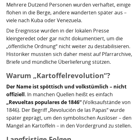
Kartoffelrevolution 1846
Puerto de la Cruz
Mehrere Dutzend Personen wurden verhaftet, einige
flohen in die Berge, andere wanderten später aus –
San Cristóbal de La Laguna
Verworfenes Exil
viele nach Kuba oder Venezuela.
Die Ereignisse wurden in der lokalen Presse
San Juan de la Rambla
Franco auf Teneriffa
kleingeredet oder gar nicht dokumentiert, um die
Thor Heyerdahl und die Pyramiden von Güímar
San Miguel de Abona
„öffentliche Ordnung“ nicht weiter zu destabilisieren.
Historiker mussten sich daher meist auf Pfarrarchive,
Santa Cruz de Tenerife
Briefe und mündliche Überlieferung stützen.
Santa Úrsula
Warum „Kartoffelrevolution“?
Der Name ist spöttisch und volkstümlich – nicht
Santiago del Teide
offiziell
. In manchen Quellen heißt es einfach
Tacoronte
„Revueltas populares de 1846“
(Volksaufstände von
1846). Der Begriff „Revolución de las Papas“ wurde
Tegueste
später geprägt, um den symbolischen Auslöser – den
Mangel an Kartoffeln – in den Vordergrund zu stellen.
Langfristige Folgen