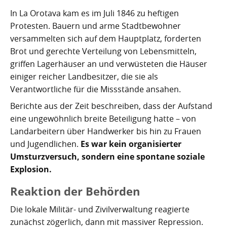
Nachhaltig bauen und sanieren auf den Kanaren
Giftige Insekten und Spinnen auf den Kanaren
Achamán - Himmelsgott der Guanchen
Star Wars auf Teneriffa?
San Borondón
Garachico
Los Gigantes
In La Orotava kam es im Juli 1846 zu heftigen
Protesten. Bauern und arme Stadtbewohner
Riesenkalmare in den Gewässern um die Kanarischen
Guayota - Teide, Feuer und die Logik der Angst
Wie Kastilien die Kanarischen Inseln unterwarf
Ferienwohnungen legal vermieten
Walbeobachtung statt Show
Granadilla de Abona
Das Observatorium
versammelten sich auf dem Hauptplatz, forderten
Inseln
Magec - Sonne, Licht und Kalenderwissen
Die Schlachten um Teneriffa
Finca oder Ferienhaus?
Güímar
Brot und gerechte Verteilung von Lebensmitteln,
Pyramiden von Güímar
griffen Lagerhäuser an und verwüsteten die Häuser
Chaxiraxi - Muttergöttin der Guanchen
Die Cochenille-Schildlaus
Der Widerstand
Guía de Isora
einiger reicher Landbesitzer, die sie als
Verantwortliche für die Missstände ansahen.
Achuguayo - Mond, Zeit und heilige Schluchten
Teneriffas Naturwunder
Konstanz und Teneriffa
Icod de los Vinos
Berichte aus der Zeit beschreiben, dass der Aufstand
Zwischen Urlaubsparadies und Quantenwunder
Piratenangriffe auf Teneriffa im 16. Jahrhundert
La Guancha
eine ungewöhnlich breite Beteiligung hatte – von
Landarbeitern über Handwerker bis hin zu Frauen
Die Geologie Teneriffas
François Le Clerc
La Orotava
und Jugendlichen.
Es war kein organisierter
Umsturzversuch, sondern eine spontane soziale
La Victoria de Acentejo
Die Guanchen
Amaro Pargo
Explosion.
Legenden, Geheimnisse und die stille Logik Teneriffas
Garachico 1706
Los Realejos
Reaktion der Behörden
Die lokale Militär- und Zivilverwaltung reagierte
La Palma und die Tsunami-Erzählung
Die Schlacht von Santa Cruz 1797
Los Silos
zunächst zögerlich, dann mit massiver Repression.