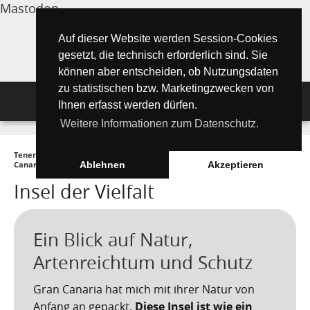
Mastodon
Auf dieser Website werden Session-Cookies
gesetzt, die technisch erforderlich sind. Sie
können aber entscheiden, ob Nutzungsdaten
zu statistischen bzw. Marketingzwecken von
Navigation
Ihnen erfasst werden dürfen.
Weitere Informationen zum Datenschutz.
Inselmagazin
Teneriffa Inselmagazin ONLINE
►
Die Kanarischen Inseln
►
Gran
Tipps für Urlauber
Aktuelle Artikel ►
Canaria
►
Insel der Vielfalt
Ablehnen
Akzeptieren
Insel der Vielfalt
Wissenswertes
Must See Orte
Tipps für Urlauber
Die Kanarischen Inseln
Umwelt und Natur
Teide Nationalpark
Strände
"Must See" - Orte
Ein Blick auf Natur,
Teneriffa
Orte und Regionen
Flora
Santa Cruz de Tenerife
Wandern auf Teneriffa
Playa de las Teresitas
Artenreichtum und Schutz
Umwelt & Natur
Fuerteventura
Bezirke (Municipios)
El Drago Milenario
Fauna
Teno-Gebirge - Masca
Playa de las Américas
Kontakte für Notfälle
Masca-Schlucht
Gran Canaria hat mich mit ihrer Natur von
Geschichte & Geschichten
Anfang an gepackt.
Diese Insel ist wie ein