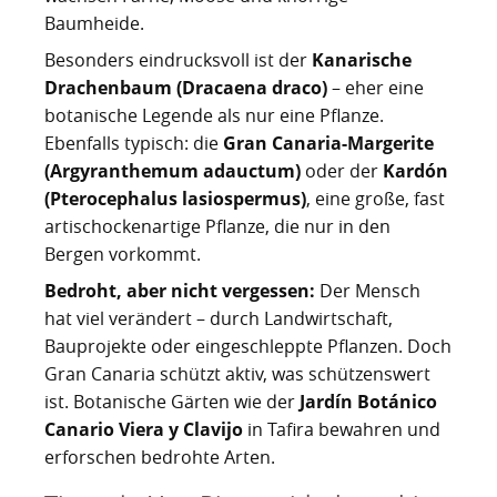
Kartoffelrevolution 1846
Puerto de la Cruz
Baumheide.
Besonders eindrucksvoll ist der
Kanarische
San Cristóbal de La Laguna
Verworfenes Exil
Drachenbaum (Dracaena draco)
– eher eine
San Juan de la Rambla
Franco auf Teneriffa
botanische Legende als nur eine Pflanze.
Ebenfalls typisch: die
Gran Canaria-Margerite
Thor Heyerdahl und die Pyramiden von Güímar
San Miguel de Abona
(Argyranthemum adauctum)
oder der
Kardón
(Pterocephalus lasiospermus)
, eine große, fast
Santa Cruz de Tenerife
artischockenartige Pflanze, die nur in den
Bergen vorkommt.
Santa Úrsula
Bedroht, aber nicht vergessen:
Der Mensch
Santiago del Teide
hat viel verändert – durch Landwirtschaft,
Bauprojekte oder eingeschleppte Pflanzen. Doch
Tacoronte
Gran Canaria schützt aktiv, was schützenswert
ist. Botanische Gärten wie der
Jardín Botánico
Tegueste
Canario Viera y Clavijo
in Tafira bewahren und
erforschen bedrohte Arten.