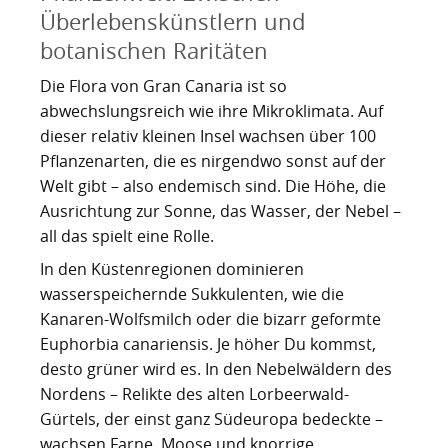
Nachhaltig bauen und sanieren auf den Kanaren
Giftige Insekten und Spinnen auf den Kanaren
Achamán - Himmelsgott der Guanchen
Star Wars auf Teneriffa?
San Borondón
Garachico
Los Gigantes
Überlebenskünstlern und
botanischen Raritäten
Riesenkalmare in den Gewässern um die Kanarischen
Guayota - Teide, Feuer und die Logik der Angst
Wie Kastilien die Kanarischen Inseln unterwarf
Ferienwohnungen legal vermieten
Walbeobachtung statt Show
Granadilla de Abona
Das Observatorium
Inseln
Die Flora von Gran Canaria ist so
Magec - Sonne, Licht und Kalenderwissen
Die Schlachten um Teneriffa
Finca oder Ferienhaus?
Güímar
Pyramiden von Güímar
abwechslungsreich wie ihre Mikroklimata. Auf
dieser relativ kleinen Insel wachsen über 100
Chaxiraxi - Muttergöttin der Guanchen
Die Cochenille-Schildlaus
Der Widerstand
Guía de Isora
Pflanzenarten, die es nirgendwo sonst auf der
Welt gibt – also endemisch sind. Die Höhe, die
Achuguayo - Mond, Zeit und heilige Schluchten
Teneriffas Naturwunder
Konstanz und Teneriffa
Icod de los Vinos
Ausrichtung zur Sonne, das Wasser, der Nebel –
Zwischen Urlaubsparadies und Quantenwunder
Piratenangriffe auf Teneriffa im 16. Jahrhundert
La Guancha
all das spielt eine Rolle.
In den Küstenregionen dominieren
Die Geologie Teneriffas
François Le Clerc
La Orotava
wasserspeichernde Sukkulenten, wie die
Kanaren-Wolfsmilch oder die bizarr geformte
La Victoria de Acentejo
Die Guanchen
Amaro Pargo
Euphorbia canariensis. Je höher Du kommst,
Legenden, Geheimnisse und die stille Logik Teneriffas
Garachico 1706
Los Realejos
desto grüner wird es. In den Nebelwäldern des
Nordens – Relikte des alten Lorbeerwald-
La Palma und die Tsunami-Erzählung
Die Schlacht von Santa Cruz 1797
Los Silos
Gürtels, der einst ganz Südeuropa bedeckte –
wachsen Farne, Moose und knorrige