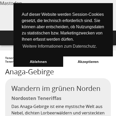
Mastodon
Auf dieser Website werden Session-Cookies
gesetzt, die technisch erforderlich sind. Sie
können aber entscheiden, ob Nutzungsdaten
zu statistischen bzw. Marketingzwecken von
Navigation
Ihnen erfasst werden dürfen.
Weitere Informationen zum Datenschutz.
Inselmagazin
Teneriffa Inselmagazin ONLINE
►
Tipps für Urlauber
►
Wandern auf
Tipps für Urlauber
Aktuelle Artikel ►
Teneriffa
►
Anaga-Gebirge
Ablehnen
Akzeptieren
Anaga-Gebirge
Wissenswertes
Must See Orte
Tipps für Urlauber
Die Kanarischen Inseln
Umwelt und Natur
Teide Nationalpark
Strände
"Must See" - Orte
Wandern im grünen Norden
Teneriffa
Orte und Regionen
Flora
Wandern auf Teneriffa
Santa Cruz de Tenerife
Playa de las Teresitas
Umwelt & Natur
Nordosten Teneriffas
Fuerteventura
Bezirke (Municipios)
El Drago Milenario
Fauna
Das Anaga-Gebirge ist eine mystische Welt aus
Teno-Gebirge - Masca
Playa de las Américas
Kontakte für Notfälle
Masca-Schlucht
Geschichte & Geschichten
Nebel, dichten Lorbeerwäldern und versteckten