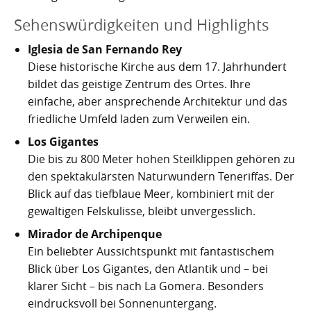
Kartoffelrevolution 1846
Puerto de la Cruz
Sehenswürdigkeiten und Highlights
San Cristóbal de La Laguna
Verworfenes Exil
Iglesia de San Fernando Rey
Diese historische Kirche aus dem 17. Jahrhundert
San Juan de la Rambla
Franco auf Teneriffa
bildet das geistige Zentrum des Ortes. Ihre
Thor Heyerdahl und die Pyramiden von Güímar
San Miguel de Abona
einfache, aber ansprechende Architektur und das
friedliche Umfeld laden zum Verweilen ein.
Santa Cruz de Tenerife
Los Gigantes
Die bis zu 800 Meter hohen Steilklippen gehören zu
Santa Úrsula
den spektakulärsten Naturwundern Teneriffas. Der
Blick auf das tiefblaue Meer, kombiniert mit der
Santiago del Teide
gewaltigen Felskulisse, bleibt unvergesslich.
Tacoronte
Mirador de Archipenque
Ein beliebter Aussichtspunkt mit fantastischem
Tegueste
Blick über Los Gigantes, den Atlantik und – bei
klarer Sicht – bis nach La Gomera. Besonders
eindrucksvoll bei Sonnenuntergang.