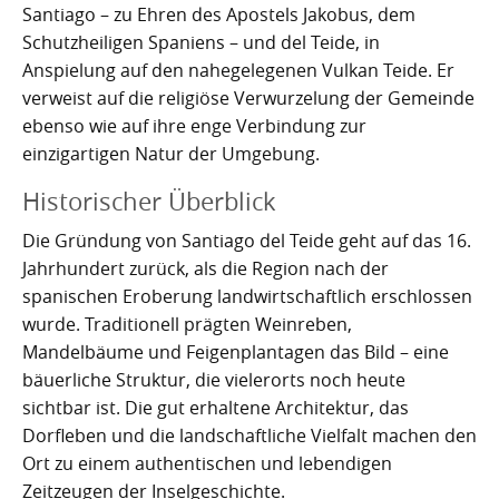
Nachhaltig bauen und sanieren auf den Kanaren
Giftige Insekten und Spinnen auf den Kanaren
Achamán - Himmelsgott der Guanchen
Star Wars auf Teneriffa?
San Borondón
Garachico
Los Gigantes
Santiago – zu Ehren des Apostels Jakobus, dem
Schutzheiligen Spaniens – und del Teide, in
Riesenkalmare in den Gewässern um die Kanarischen
Guayota - Teide, Feuer und die Logik der Angst
Wie Kastilien die Kanarischen Inseln unterwarf
Ferienwohnungen legal vermieten
Walbeobachtung statt Show
Granadilla de Abona
Das Observatorium
Anspielung auf den nahegelegenen Vulkan Teide. Er
Inseln
verweist auf die religiöse Verwurzelung der Gemeinde
Magec - Sonne, Licht und Kalenderwissen
Die Schlachten um Teneriffa
Finca oder Ferienhaus?
Güímar
Pyramiden von Güímar
ebenso wie auf ihre enge Verbindung zur
einzigartigen Natur der Umgebung.
Chaxiraxi - Muttergöttin der Guanchen
Die Cochenille-Schildlaus
Der Widerstand
Guía de Isora
Historischer Überblick
Achuguayo - Mond, Zeit und heilige Schluchten
Teneriffas Naturwunder
Konstanz und Teneriffa
Icod de los Vinos
Die Gründung von Santiago del Teide geht auf das 16.
Zwischen Urlaubsparadies und Quantenwunder
Piratenangriffe auf Teneriffa im 16. Jahrhundert
La Guancha
Jahrhundert zurück, als die Region nach der
spanischen Eroberung landwirtschaftlich erschlossen
Die Geologie Teneriffas
François Le Clerc
La Orotava
wurde. Traditionell prägten Weinreben,
Mandelbäume und Feigenplantagen das Bild – eine
La Victoria de Acentejo
Die Guanchen
Amaro Pargo
bäuerliche Struktur, die vielerorts noch heute
sichtbar ist. Die gut erhaltene Architektur, das
Legenden, Geheimnisse und die stille Logik Teneriffas
Garachico 1706
Los Realejos
Dorfleben und die landschaftliche Vielfalt machen den
La Palma und die Tsunami-Erzählung
Die Schlacht von Santa Cruz 1797
Los Silos
Ort zu einem authentischen und lebendigen
Zeitzeugen der Inselgeschichte.