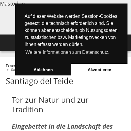
Mastodon
Auf dieser Website werden Session-Cookies
gesetzt, die technisch erforderlich sind. Sie
können aber entscheiden, ob Nutzungsdaten
zu statistischen bzw. Marketingzwecken von
Navigation
Ihnen erfasst werden dürfen.
Weitere Informationen zum Datenschutz.
Inselmagazin
Teneriffa Inselmagazin ONLINE
►
Wissenswertes
►
Bezirke (Municipios)
Tipps für Urlauber
Aktuelle Artikel ►
►
Santiago del Teide
Ablehnen
Akzeptieren
Santiago del Teide
Wissenswertes
Must See Orte
Tipps für Urlauber
Die Kanarischen Inseln
Umwelt und Natur
Teide Nationalpark
Strände
"Must See" - Orte
Tor zur Natur und zur
Teneriffa
Orte und Regionen
Flora
Tradition
Santa Cruz de Tenerife
Wandern auf Teneriffa
Playa de las Teresitas
Umwelt & Natur
Fuerteventura
Bezirke (Municipios)
El Drago Milenario
Fauna
Teno-Gebirge - Masca
Playa de las Américas
Kontakte für Notfälle
Masca-Schlucht
Geschichte & Geschichten
Eingebettet in die Landschaft des