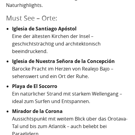
Kartoffelrevolution 1846
Puerto de la Cruz
Naturhighlights.
San Cristóbal de La Laguna
Verworfenes Exil
Must See – Orte:
Iglesia de Santiago Apóstol
San Juan de la Rambla
Franco auf Teneriffa
Eine der ältesten Kirchen der Insel –
geschichtsträchtig und architektonisch
Thor Heyerdahl und die Pyramiden von Güímar
San Miguel de Abona
beeindruckend.
Santa Cruz de Tenerife
Iglesia de Nuestra Señora de la Concepción
Barocke Pracht im Herzen von Realejo Bajo –
Santa Úrsula
sehenswert und ein Ort der Ruhe.
Santiago del Teide
Playa de El Socorro
Ein natürlicher Strand mit starkem Wellengang –
Tacoronte
ideal zum Surfen und Entspannen.
Mirador de la Corona
Tegueste
Aussichtspunkt mit weitem Blick über das Orotava-
Tal und bis zum Atlantik – auch beliebt bei
Paraglidern.