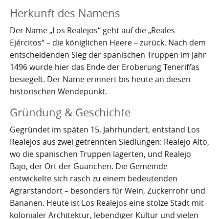
Nachhaltig bauen und sanieren auf den Kanaren
Giftige Insekten und Spinnen auf den Kanaren
Achamán - Himmelsgott der Guanchen
Star Wars auf Teneriffa?
San Borondón
Garachico
Los Gigantes
Herkunft des Namens
Riesenkalmare in den Gewässern um die Kanarischen
Guayota - Teide, Feuer und die Logik der Angst
Wie Kastilien die Kanarischen Inseln unterwarf
Ferienwohnungen legal vermieten
Walbeobachtung statt Show
Granadilla de Abona
Das Observatorium
Der Name „Los Realejos“ geht auf die „Reales
Inseln
Ejércitos“ – die königlichen Heere – zurück. Nach dem
Magec - Sonne, Licht und Kalenderwissen
Die Schlachten um Teneriffa
Finca oder Ferienhaus?
Güímar
Pyramiden von Güímar
entscheidenden Sieg der spanischen Truppen im Jahr
1496 wurde hier das Ende der Eroberung Teneriffas
Chaxiraxi - Muttergöttin der Guanchen
Die Cochenille-Schildlaus
Der Widerstand
Guía de Isora
besiegelt. Der Name erinnert bis heute an diesen
historischen Wendepunkt.
Achuguayo - Mond, Zeit und heilige Schluchten
Teneriffas Naturwunder
Konstanz und Teneriffa
Icod de los Vinos
Gründung & Geschichte
Zwischen Urlaubsparadies und Quantenwunder
Piratenangriffe auf Teneriffa im 16. Jahrhundert
La Guancha
Gegründet im späten 15. Jahrhundert, entstand Los
Die Geologie Teneriffas
François Le Clerc
La Orotava
Realejos aus zwei getrennten Siedlungen: Realejo Alto,
wo die spanischen Truppen lagerten, und Realejo
La Victoria de Acentejo
Die Guanchen
Amaro Pargo
Bajo, der Ort der Guanchen. Die Gemeinde
entwickelte sich rasch zu einem bedeutenden
Legenden, Geheimnisse und die stille Logik Teneriffas
Garachico 1706
Los Realejos
Agrarstandort – besonders für Wein, Zuckerrohr und
La Palma und die Tsunami-Erzählung
Die Schlacht von Santa Cruz 1797
Los Silos
Bananen. Heute ist Los Realejos eine stolze Stadt mit
kolonialer Architektur, lebendiger Kultur und vielen