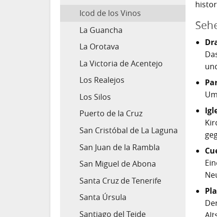
histo
Icod de los Vinos
Sehe
La Guancha
Dr
La Orotava
Das
La Victoria de Acentejo
und
Los Realejos
Pa
Um 
Los Silos
Igl
Puerto de la Cruz
Kir
San Cristóbal de La Laguna
ge
San Juan de la Rambla
Cue
Ein
San Miguel de Abona
Neu
Santa Cruz de Tenerife
Pla
Santa Úrsula
Der
Santiago del Teide
Alt