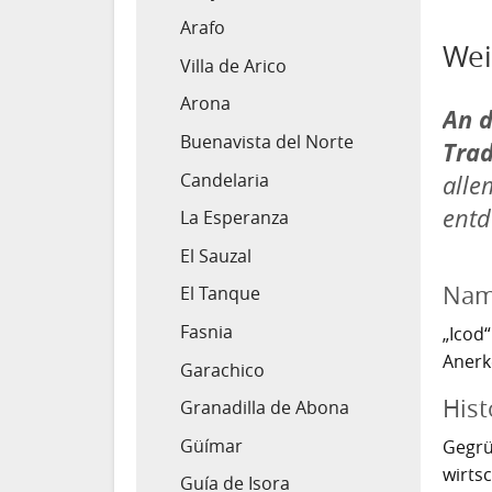
Arafo
Wei
Villa de Arico
Arona
An d
Buenavista del Norte
Trad
Candelaria
alle
entd
La Esperanza
El Sauzal
Nam
El Tanque
Fasnia
„Icod
Anerk
Garachico
Hist
Granadilla de Abona
Güímar
Gegrü
wirtsc
Guía de Isora