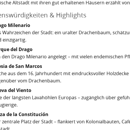
rische Altstadt mit ihren gut erhaltenen Häusern erzählt vo
nswürdigkeiten & Highlights
ago Milenario
 Wahrzeichen der Stadt: ein uralter Drachenbaum, schätzun
 einzigartig.
rque del Drago
den Drago Milenario angelegt – mit vielen endemischen P
esia de San Marcos
che aus dem 16. Jahrhundert mit eindrucksvoller Holzdecke
genüber vom Drachenbaum.
va del Viento
e der längsten Lavahöhlen Europas – zugänglich über gefü
gierige.
za de la Constitución
 zentrale Platz der Stadt – flankiert von Kolonialbauten, C
stadt.