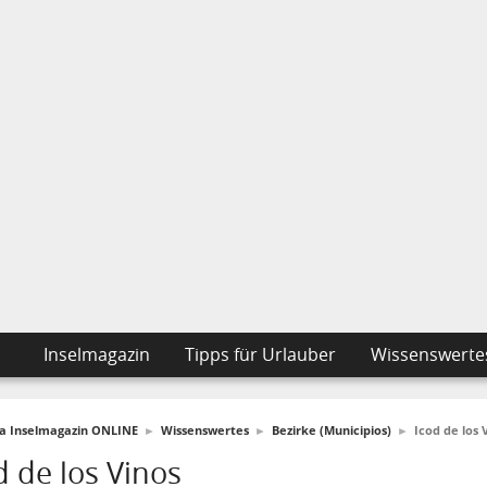
Inselmagazin
Tipps für Urlauber
Wissenswerte
fa Inselmagazin ONLINE
►
Wissenswertes
►
Bezirke (Municipios)
►
Icod de los 
d de los Vinos