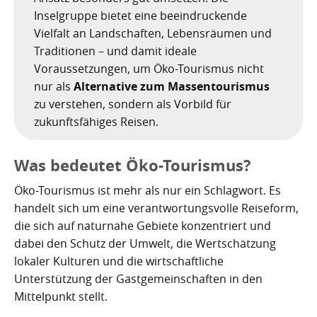
Nachhaltig bauen und sanieren auf den Kanaren
Giftige Insekten und Spinnen auf den Kanaren
Achamán - Himmelsgott der Guanchen
Star Wars auf Teneriffa?
San Borondón
Garachico
Los Gigantes
Inselgruppe bietet eine beeindruckende
Vielfalt an Landschaften, Lebensräumen und
Riesenkalmare in den Gewässern um die Kanarischen
Guayota - Teide, Feuer und die Logik der Angst
Wie Kastilien die Kanarischen Inseln unterwarf
Ferienwohnungen legal vermieten
Walbeobachtung statt Show
Granadilla de Abona
Das Observatorium
Traditionen – und damit ideale
Inseln
Voraussetzungen, um Öko-Tourismus nicht
Magec - Sonne, Licht und Kalenderwissen
Die Schlachten um Teneriffa
Finca oder Ferienhaus?
Güímar
Pyramiden von Güímar
nur als
Alternative zum Massentourismus
Chaxiraxi - Muttergöttin der Guanchen
Die Cochenille-Schildlaus
Der Widerstand
Guía de Isora
zu verstehen, sondern als Vorbild für
zukunftsfähiges Reisen.
Achuguayo - Mond, Zeit und heilige Schluchten
Teneriffas Naturwunder
Konstanz und Teneriffa
Icod de los Vinos
Was bedeutet Öko-Tourismus?
Zwischen Urlaubsparadies und Quantenwunder
Piratenangriffe auf Teneriffa im 16. Jahrhundert
La Guancha
Öko-Tourismus ist mehr als nur ein Schlagwort. Es
Die Geologie Teneriffas
François Le Clerc
La Orotava
handelt sich um eine verantwortungsvolle Reiseform,
die sich auf naturnahe Gebiete konzentriert und
La Victoria de Acentejo
Die Guanchen
Amaro Pargo
dabei den Schutz der Umwelt, die Wertschätzung
lokaler Kulturen und die wirtschaftliche
Legenden, Geheimnisse und die stille Logik Teneriffas
Garachico 1706
Los Realejos
Unterstützung der Gastgemeinschaften in den
La Palma und die Tsunami-Erzählung
Die Schlacht von Santa Cruz 1797
Los Silos
Mittelpunkt stellt.