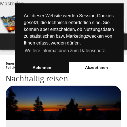
Mastodon
Auf dieser Website werden Session-Cookies
gesetzt, die technisch erforderlich sind. Sie
können aber entscheiden, ob Nutzungsdaten
zu statistischen bzw. Marketingzwecken von
Navigation
Ihnen erfasst werden dürfen.
Weitere Informationen zum Datenschutz.
Inselmagazin
Teneriffa Inselmagazin ONLINE
►
Wissenswertes
►
Gesellschaft und
Tipps für Urlauber
Aktuelle Artikel ►
Politik
►
Nachhaltig reisen
Ablehnen
Akzeptieren
Nachhaltig reisen
Wissenswertes
Must See Orte
Tipps für Urlauber
Die Kanarischen Inseln
Umwelt und Natur
Teide Nationalpark
Strände
"Must See" - Orte
Teneriffa
Orte und Regionen
Flora
Wandern auf Teneriffa
Santa Cruz de Tenerife
Playa de las Teresitas
Umwelt & Natur
Fuerteventura
Bezirke (Municipios)
El Drago Milenario
Fauna
Teno-Gebirge - Masca
Playa de las Américas
Kontakte für Notfälle
Masca-Schlucht
Geschichte & Geschichten