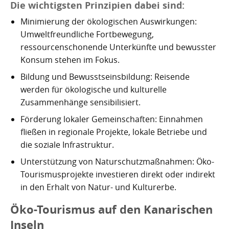
Die wichtigsten Prinzipien dabei sind:
Kartoffelrevolution 1846
Puerto de la Cruz
Minimierung der ökologischen Auswirkungen:
San Cristóbal de La Laguna
Verworfenes Exil
Umweltfreundliche Fortbewegung,
ressourcenschonende Unterkünfte und bewusster
San Juan de la Rambla
Franco auf Teneriffa
Konsum stehen im Fokus.
Thor Heyerdahl und die Pyramiden von Güímar
San Miguel de Abona
Bildung und Bewusstseinsbildung: Reisende
werden für ökologische und kulturelle
Santa Cruz de Tenerife
Zusammenhänge sensibilisiert.
Förderung lokaler Gemeinschaften: Einnahmen
Santa Úrsula
fließen in regionale Projekte, lokale Betriebe und
Santiago del Teide
die soziale Infrastruktur.
Unterstützung von Naturschutzmaßnahmen: Öko-
Tacoronte
Tourismusprojekte investieren direkt oder indirekt
in den Erhalt von Natur- und Kulturerbe.
Tegueste
Öko-Tourismus auf den Kanarischen
Inseln