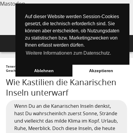
Mastodon
Auf dieser Website werden Session-Cookies
gesetzt, die technisch erforderlich sind. Sie
können aber entscheiden, ob Nutzungsdaten
zu statistischen bzw. Marketingzwecken von
Navigation
Ihnen erfasst werden dürfen.
Weitere Informationen zum Datenschutz.
Inselmagazin
Teneriffa Inselmagazin ONLINE
►
Wissenswertes
►
Geschichte und
Tipps für Urlauber
Aktuelle Artikel ►
Geschichten
►
Wie Kastilien die Kanarischen Inseln unterwarf
Ablehnen
Akzeptieren
Wie Kastilien die Kanarischen
Wissenswertes
Must See Orte
Tipps für Urlauber
Inseln unterwarf
Die Kanarischen Inseln
Umwelt und Natur
Teide Nationalpark
Strände
"Must See" - Orte
Wenn Du an die Kanarischen Inseln denkst,
Teneriffa
Orte und Regionen
Flora
Wandern auf Teneriffa
Santa Cruz de Tenerife
Playa de las Teresitas
Umwelt & Natur
hast Du wahrscheinlich zuerst Sonne, Strände
Fuerteventura
und vielleicht das milde Klima im Kopf. Urlaub,
Bezirke (Municipios)
El Drago Milenario
Fauna
Teno-Gebirge - Masca
Playa de las Américas
Kontakte für Notfälle
Masca-Schlucht
Geschichte & Geschichten
Ruhe, Meerblick. Doch diese Inseln, die heute