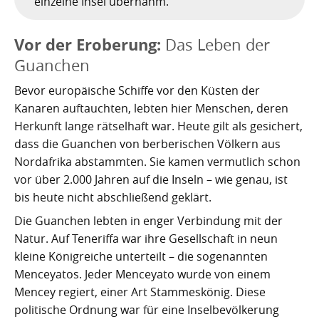
einzelne Insel übernahm.
Nachhaltig bauen und sanieren auf den Kanaren
Giftige Insekten und Spinnen auf den Kanaren
Achamán - Himmelsgott der Guanchen
Star Wars auf Teneriffa?
San Borondón
Garachico
Los Gigantes
Riesenkalmare in den Gewässern um die Kanarischen
Guayota - Teide, Feuer und die Logik der Angst
Wie Kastilien die Kanarischen Inseln unterwarf
Ferienwohnungen legal vermieten
Walbeobachtung statt Show
Granadilla de Abona
Das Observatorium
Vor der Eroberung:
Das Leben der
Inseln
Guanchen
Magec - Sonne, Licht und Kalenderwissen
Die Schlachten um Teneriffa
Finca oder Ferienhaus?
Güímar
Pyramiden von Güímar
Bevor europäische Schiffe vor den Küsten der
Chaxiraxi - Muttergöttin der Guanchen
Die Cochenille-Schildlaus
Der Widerstand
Guía de Isora
Kanaren auftauchten, lebten hier Menschen, deren
Herkunft lange rätselhaft war. Heute gilt als gesichert,
Achuguayo - Mond, Zeit und heilige Schluchten
Teneriffas Naturwunder
Konstanz und Teneriffa
Icod de los Vinos
dass die Guanchen von berberischen Völkern aus
Nordafrika abstammten. Sie kamen vermutlich schon
Zwischen Urlaubsparadies und Quantenwunder
Piratenangriffe auf Teneriffa im 16. Jahrhundert
La Guancha
vor über 2.000 Jahren auf die Inseln – wie genau, ist
bis heute nicht abschließend geklärt.
Die Geologie Teneriffas
François Le Clerc
La Orotava
Die Guanchen lebten in enger Verbindung mit der
La Victoria de Acentejo
Die Guanchen
Amaro Pargo
Natur. Auf Teneriffa war ihre Gesellschaft in neun
kleine Königreiche unterteilt – die sogenannten
Legenden, Geheimnisse und die stille Logik Teneriffas
Garachico 1706
Los Realejos
Menceyatos. Jeder Menceyato wurde von einem
Mencey regiert, einer Art Stammeskönig. Diese
La Palma und die Tsunami-Erzählung
Die Schlacht von Santa Cruz 1797
Los Silos
politische Ordnung war für eine Inselbevölkerung