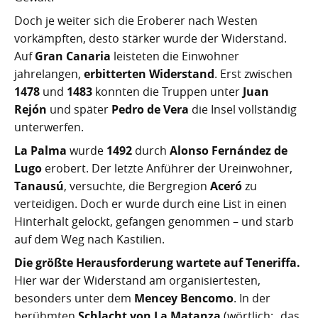
Doch je weiter sich die Eroberer nach Westen
vorkämpften, desto stärker wurde der Widerstand.
Auf
Gran Canaria
leisteten die Einwohner
jahrelangen,
erbitterten Widerstand
. Erst zwischen
1478
und
1483
konnten die Truppen unter
Juan
Rejón
und später
Pedro de Vera
die Insel vollständig
unterwerfen.
La Palma
wurde
1492
durch
Alonso Fernández de
Lugo
erobert. Der letzte Anführer der Ureinwohner,
Tanausú
, versuchte, die Bergregion
Aceró
zu
verteidigen. Doch er wurde durch eine List in einen
Hinterhalt gelockt, gefangen genommen – und starb
auf dem Weg nach Kastilien.
Die größte Herausforderung wartete auf Teneriffa.
Hier war der Widerstand am organisiertesten,
besonders unter dem
Mencey Bencomo
. In der
berühmten
Schlacht von La Matanza
(wörtlich: „das