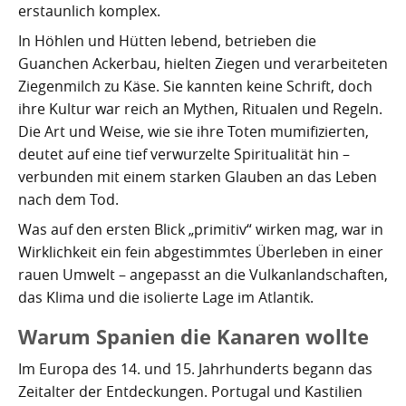
Kartoffelrevolution 1846
Puerto de la Cruz
erstaunlich komplex.
In Höhlen und Hütten lebend, betrieben die
San Cristóbal de La Laguna
Verworfenes Exil
Guanchen Ackerbau, hielten Ziegen und verarbeiteten
Ziegenmilch zu Käse. Sie kannten keine Schrift, doch
San Juan de la Rambla
Franco auf Teneriffa
ihre Kultur war reich an Mythen, Ritualen und Regeln.
Die Art und Weise, wie sie ihre Toten mumifizierten,
Thor Heyerdahl und die Pyramiden von Güímar
San Miguel de Abona
deutet auf eine tief verwurzelte Spiritualität hin –
Santa Cruz de Tenerife
verbunden mit einem starken Glauben an das Leben
nach dem Tod.
Santa Úrsula
Was auf den ersten Blick „primitiv“ wirken mag, war in
Wirklichkeit ein fein abgestimmtes Überleben in einer
Santiago del Teide
rauen Umwelt – angepasst an die Vulkanlandschaften,
Tacoronte
das Klima und die isolierte Lage im Atlantik.
Warum Spanien die Kanaren wollte
Tegueste
Im Europa des 14. und 15. Jahrhunderts begann das
Zeitalter der Entdeckungen. Portugal und Kastilien