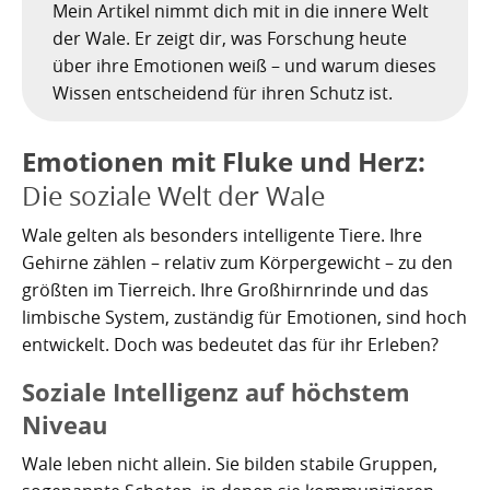
Nachhaltig bauen und sanieren auf den Kanaren
Giftige Insekten und Spinnen auf den Kanaren
Achamán - Himmelsgott der Guanchen
Star Wars auf Teneriffa?
San Borondón
Garachico
Mein Artikel nimmt dich mit in die innere Welt
Los Gigantes
der Wale. Er zeigt dir, was Forschung heute
Riesenkalmare in den Gewässern um die Kanarischen
Guayota - Teide, Feuer und die Logik der Angst
Wie Kastilien die Kanarischen Inseln unterwarf
Ferienwohnungen legal vermieten
Walbeobachtung statt Show
Granadilla de Abona
Das Observatorium
über ihre Emotionen weiß – und warum dieses
Inseln
Wissen entscheidend für ihren Schutz ist.
Magec - Sonne, Licht und Kalenderwissen
Die Schlachten um Teneriffa
Finca oder Ferienhaus?
Güímar
Pyramiden von Güímar
Emotionen mit Fluke und Herz:
Chaxiraxi - Muttergöttin der Guanchen
Die Cochenille-Schildlaus
Der Widerstand
Guía de Isora
Die soziale Welt der Wale
Achuguayo - Mond, Zeit und heilige Schluchten
Teneriffas Naturwunder
Konstanz und Teneriffa
Icod de los Vinos
Wale gelten als besonders intelligente Tiere. Ihre
Zwischen Urlaubsparadies und Quantenwunder
Piratenangriffe auf Teneriffa im 16. Jahrhundert
La Guancha
Gehirne zählen – relativ zum Körpergewicht – zu den
größten im Tierreich. Ihre Großhirnrinde und das
Die Geologie Teneriffas
François Le Clerc
La Orotava
limbische System, zuständig für Emotionen, sind hoch
entwickelt. Doch was bedeutet das für ihr Erleben?
La Victoria de Acentejo
Die Guanchen
Amaro Pargo
Soziale Intelligenz auf höchstem
Legenden, Geheimnisse und die stille Logik Teneriffas
Garachico 1706
Los Realejos
Niveau
La Palma und die Tsunami-Erzählung
Die Schlacht von Santa Cruz 1797
Los Silos
Wale leben nicht allein. Sie bilden stabile Gruppen,