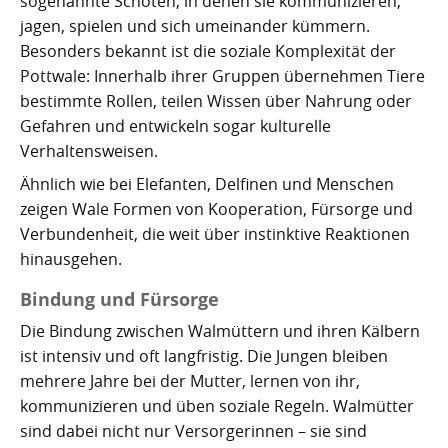
sogenannte Schoten, in denen sie kommunizieren,
Kartoffelrevolution 1846
Puerto de la Cruz
jagen, spielen und sich umeinander kümmern.
Besonders bekannt ist die soziale Komplexität der
San Cristóbal de La Laguna
Verworfenes Exil
Pottwale: Innerhalb ihrer Gruppen übernehmen Tiere
bestimmte Rollen, teilen Wissen über Nahrung oder
San Juan de la Rambla
Franco auf Teneriffa
Gefahren und entwickeln sogar kulturelle
Thor Heyerdahl und die Pyramiden von Güímar
San Miguel de Abona
Verhaltensweisen.
Ähnlich wie bei Elefanten, Delfinen und Menschen
Santa Cruz de Tenerife
zeigen Wale Formen von Kooperation, Fürsorge und
Verbundenheit, die weit über instinktive Reaktionen
Santa Úrsula
hinausgehen.
Santiago del Teide
Bindung und Fürsorge
Tacoronte
Die Bindung zwischen Walmüttern und ihren Kälbern
ist intensiv und oft langfristig. Die Jungen bleiben
Tegueste
mehrere Jahre bei der Mutter, lernen von ihr,
kommunizieren und üben soziale Regeln. Walmütter
sind dabei nicht nur Versorgerinnen – sie sind