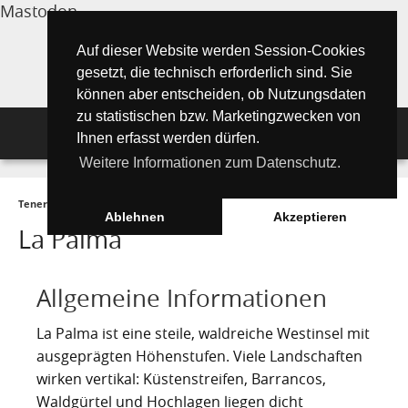
Mastodon
Auf dieser Website werden Session-Cookies
gesetzt, die technisch erforderlich sind. Sie
können aber entscheiden, ob Nutzungsdaten
zu statistischen bzw. Marketingzwecken von
Navigation
Ihnen erfasst werden dürfen.
Weitere Informationen zum Datenschutz.
Inselmagazin
Teneriffa Inselmagazin ONLINE
►
Die Kanarischen Inseln
►
La Palma
Tipps für Urlauber
Aktuelle Artikel ►
Ablehnen
Akzeptieren
La Palma
Wissenswertes
Must See Orte
Tipps für Urlauber
Die Kanarischen Inseln
Umwelt und Natur
Allgemeine Informationen
Teide Nationalpark
Strände
"Must See" - Orte
Teneriffa
Orte und Regionen
Flora
La Palma ist eine steile, waldreiche Westinsel mit
Santa Cruz de Tenerife
Wandern auf Teneriffa
Playa de las Teresitas
Umwelt & Natur
ausgeprägten Höhenstufen. Viele Landschaften
Fuerteventura
Bezirke (Municipios)
El Drago Milenario
Fauna
Teno-Gebirge - Masca
Playa de las Américas
Kontakte für Notfälle
Masca-Schlucht
wirken vertikal: Küstenstreifen, Barrancos,
Geschichte & Geschichten
Waldgürtel und Hochlagen liegen dicht