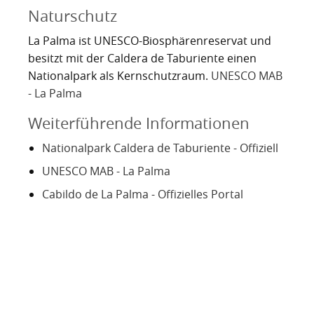
Kartoffelrevolution 1846
Puerto de la Cruz
Naturschutz
San Cristóbal de La Laguna
Verworfenes Exil
La Palma ist UNESCO-Biosphärenreservat und
besitzt mit der Caldera de Taburiente einen
San Juan de la Rambla
Franco auf Teneriffa
Nationalpark als Kernschutzraum.
UNESCO MAB
- La Palma
Thor Heyerdahl und die Pyramiden von Güímar
San Miguel de Abona
Weiterführende Informationen
Santa Cruz de Tenerife
Nationalpark Caldera de Taburiente - Offiziell
Santa Úrsula
UNESCO MAB - La Palma
Cabildo de La Palma - Offizielles Portal
Santiago del Teide
Tacoronte
Tegueste