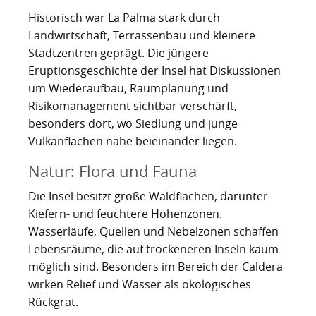
Nachhaltig bauen und sanieren auf den Kanaren
Giftige Insekten und Spinnen auf den Kanaren
Achamán - Himmelsgott der Guanchen
Star Wars auf Teneriffa?
San Borondón
Garachico
Los Gigantes
Historisch war La Palma stark durch
Landwirtschaft, Terrassenbau und kleinere
Riesenkalmare in den Gewässern um die Kanarischen
Guayota - Teide, Feuer und die Logik der Angst
Wie Kastilien die Kanarischen Inseln unterwarf
Ferienwohnungen legal vermieten
Walbeobachtung statt Show
Granadilla de Abona
Das Observatorium
Stadtzentren geprägt. Die jüngere
Inseln
Magec - Sonne, Licht und Kalenderwissen
Die Schlachten um Teneriffa
Finca oder Ferienhaus?
Güímar
Eruptionsgeschichte der Insel hat Diskussionen
Pyramiden von Güímar
um Wiederaufbau, Raumplanung und
Chaxiraxi - Muttergöttin der Guanchen
Die Cochenille-Schildlaus
Der Widerstand
Guía de Isora
Risikomanagement sichtbar verschärft,
besonders dort, wo Siedlung und junge
Achuguayo - Mond, Zeit und heilige Schluchten
Teneriffas Naturwunder
Konstanz und Teneriffa
Icod de los Vinos
Vulkanflächen nahe beieinander liegen.
Zwischen Urlaubsparadies und Quantenwunder
Piratenangriffe auf Teneriffa im 16. Jahrhundert
La Guancha
Natur: Flora und Fauna
Die Insel besitzt große Waldflächen, darunter
Die Geologie Teneriffas
François Le Clerc
La Orotava
Kiefern- und feuchtere Höhenzonen.
La Victoria de Acentejo
Die Guanchen
Amaro Pargo
Wasserläufe, Quellen und Nebelzonen schaffen
Lebensräume, die auf trockeneren Inseln kaum
Legenden, Geheimnisse und die stille Logik Teneriffas
Garachico 1706
Los Realejos
möglich sind. Besonders im Bereich der Caldera
wirken Relief und Wasser als okologisches
La Palma und die Tsunami-Erzählung
Die Schlacht von Santa Cruz 1797
Los Silos
Rückgrat.