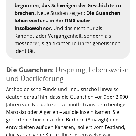
Nachhaltig bauen und sanieren auf den Kanaren
Giftige Insekten und Spinnen auf den Kanaren
Achamán - Himmelsgott der Guanchen
Star Wars auf Teneriffa?
San Borondón
Garachico
Los Gigantes
begonnen, das Schweigen der Geschichte zu
brechen.
Neue Studien zeigen:
Die Guanchen
Riesenkalmare in den Gewässern um die Kanarischen
Guayota - Teide, Feuer und die Logik der Angst
Wie Kastilien die Kanarischen Inseln unterwarf
Ferienwohnungen legal vermieten
Walbeobachtung statt Show
Granadilla de Abona
Das Observatorium
leben weiter – in der DNA vieler
Inseln
Inselbewohner.
Und das nicht nur als
Magec - Sonne, Licht und Kalenderwissen
Die Schlachten um Teneriffa
Finca oder Ferienhaus?
Güímar
Pyramiden von Güímar
Randnotiz der Vergangenheit, sondern als
messbarer, signifikanter Teil ihrer genetischen
Chaxiraxi - Muttergöttin der Guanchen
Die Cochenille-Schildlaus
Der Widerstand
Guía de Isora
Identität.
Achuguayo - Mond, Zeit und heilige Schluchten
Teneriffas Naturwunder
Konstanz und Teneriffa
Icod de los Vinos
Die Guanchen:
Ursprung, Lebensweise
Zwischen Urlaubsparadies und Quantenwunder
Piratenangriffe auf Teneriffa im 16. Jahrhundert
La Guancha
und Überlieferung
Die Geologie Teneriffas
François Le Clerc
La Orotava
Archäologische Funde und linguistische Hinweise
deuten darauf hin, dass die Guanchen vor über 2.000
La Victoria de Acentejo
Die Guanchen
Amaro Pargo
Jahren von Nordafrika – vermutlich aus dem heutigen
Marokko oder Algerien – auf die Inseln kamen. Sie
Legenden, Geheimnisse und die stille Logik Teneriffas
Garachico 1706
Los Realejos
gehörten ethnisch zu den Berbern (Amazigh) und
La Palma und die Tsunami-Erzählung
Die Schlacht von Santa Cruz 1797
Los Silos
entwickelten auf den Kanaren, isoliert vom Festland,
eine ganz eigene Kultur. Ihre Lebensweise war