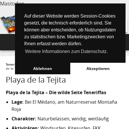
Mastodon
Auf dieser Website werden Session-Cookies
gesetzt, die technisch erforderlich sind. Sie
können aber entscheiden, ob Nutzungsdaten
zu statistischen bzw. Marketingzwecken von
Navigation
Ihnen erfasst werden dürfen.
Weitere Informationen zum Datenschutz.
Inselmagazin
Teneriffa Inselmagazin ONLINE
►
Tipps für Urlauber
►
Strände
►
Playa
Tipps für Urlauber
Aktuelle Artikel ►
de la Tejita
Ablehnen
Akzeptieren
Playa de la Tejita
Wissenswertes
Must See Orte
Tipps für Urlauber
Die Kanarischen Inseln
Umwelt und Natur
Playa de la Tejita – Die wilde Seite Teneriffas
Teide Nationalpark
Strände
"Must See" - Orte
Lage:
Bei El Médano, am Naturreservat Montaña
Teneriffa
Orte und Regionen
Flora
Wandern auf Teneriffa
Santa Cruz de Tenerife
Playa de las Teresitas
Umwelt & Natur
Roja
Fuerteventura
Bezirke (Municipios)
El Drago Milenario
Fauna
Charakter:
Naturbelassen, windig, weitläufig
Teno-Gebirge - Masca
Playa de las Américas
Kontakte für Notfälle
Masca-Schlucht
Geschichte & Geschichten
Aktivitäten:
Windsurfen, Kitesurfen, FKK