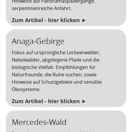
Hinweise auf Panoramaspaziergänge,
Kartoffelrevolution 1846
Puerto de la Cruz
serpentinenreiche Anfahrt.
San Cristóbal de La Laguna
Verworfenes Exil
Zum Artikel - hier klicken ►
San Juan de la Rambla
Franco auf Teneriffa
Anaga‑Gebirge
Thor Heyerdahl und die Pyramiden von Güímar
San Miguel de Abona
Fokus auf ursprüngliche Lorbeerwälder,
Santa Cruz de Tenerife
Nebelwälder, abgelegene Pfade und die
biologische Vielfalt. Empfehlungen für
Santa Úrsula
Naturfreunde, die Ruhe suchen, sowie
Hinweise auf Schutzgebiete und sensible
Santiago del Teide
Ökosysteme.
Tacoronte
Zum Artikel - hier klicken ►
Tegueste
Mercedes‑Wald