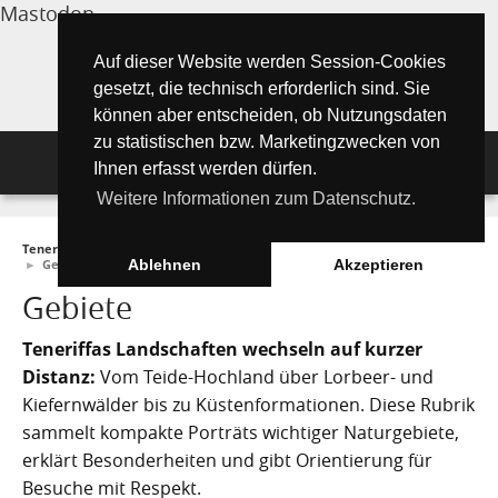
Mastodon
Auf dieser Website werden Session-Cookies
gesetzt, die technisch erforderlich sind. Sie
können aber entscheiden, ob Nutzungsdaten
zu statistischen bzw. Marketingzwecken von
Navigation
Ihnen erfasst werden dürfen.
Weitere Informationen zum Datenschutz.
Inselmagazin
Teneriffa Inselmagazin ONLINE
►
Wissenswertes
►
Umwelt und Natur
Tipps für Urlauber
Aktuelle Artikel ►
►
Gebiete
Ablehnen
Akzeptieren
Gebiete
Wissenswertes
Must See Orte
Tipps für Urlauber
Teneriffas Landschaften wechseln auf kurzer
Die Kanarischen Inseln
Umwelt und Natur
Teide Nationalpark
Strände
"Must See" - Orte
Distanz:
Vom Teide-Hochland über Lorbeer- und
Teneriffa
Kiefernwälder bis zu Küstenformationen. Diese Rubrik
Orte und Regionen
Flora
Wandern auf Teneriffa
Santa Cruz de Tenerife
Playa de las Teresitas
Umwelt & Natur
sammelt kompakte Porträts wichtiger Naturgebiete,
Fuerteventura
Bezirke (Municipios)
El Drago Milenario
Fauna
erklärt Besonderheiten und gibt Orientierung für
Teno-Gebirge - Masca
Playa de las Américas
Kontakte für Notfälle
Masca-Schlucht
Geschichte & Geschichten
Besuche mit Respekt.