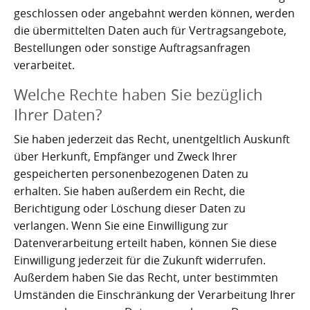
Kartoffelrevolution 1846
Puerto de la Cruz
geschlossen oder angebahnt werden können, werden
die übermittelten Daten auch für Vertragsangebote,
San Cristóbal de La Laguna
Verworfenes Exil
Bestellungen oder sonstige Auftragsanfragen
verarbeitet.
San Juan de la Rambla
Franco auf Teneriffa
Welche Rechte haben Sie bezüglich
Thor Heyerdahl und die Pyramiden von Güímar
San Miguel de Abona
Ihrer Daten?
Santa Cruz de Tenerife
Sie haben jederzeit das Recht, unentgeltlich Auskunft
über Herkunft, Empfänger und Zweck Ihrer
Santa Úrsula
gespeicherten personenbezogenen Daten zu
erhalten. Sie haben außerdem ein Recht, die
Santiago del Teide
Berichtigung oder Löschung dieser Daten zu
verlangen. Wenn Sie eine Einwilligung zur
Tacoronte
Datenverarbeitung erteilt haben, können Sie diese
Tegueste
Einwilligung jederzeit für die Zukunft widerrufen.
Außerdem haben Sie das Recht, unter bestimmten
Umständen die Einschränkung der Verarbeitung Ihrer