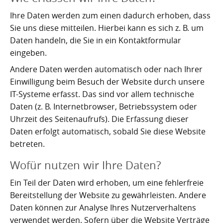
Nachhaltig bauen und sanieren auf den Kanaren
Giftige Insekten und Spinnen auf den Kanaren
Achamán - Himmelsgott der Guanchen
Star Wars auf Teneriffa?
San Borondón
Garachico
Los Gigantes
Ihre Daten werden zum einen dadurch erhoben, dass
Riesenkalmare in den Gewässern um die Kanarischen
Guayota - Teide, Feuer und die Logik der Angst
Wie Kastilien die Kanarischen Inseln unterwarf
Ferienwohnungen legal vermieten
Walbeobachtung statt Show
Granadilla de Abona
Sie uns diese mitteilen. Hierbei kann es sich z. B. um
Das Observatorium
Inseln
Daten handeln, die Sie in ein Kontaktformular
Magec - Sonne, Licht und Kalenderwissen
Die Schlachten um Teneriffa
Finca oder Ferienhaus?
Güímar
Pyramiden von Güímar
eingeben.
Andere Daten werden automatisch oder nach Ihrer
Chaxiraxi - Muttergöttin der Guanchen
Die Cochenille-Schildlaus
Der Widerstand
Guía de Isora
Einwilligung beim Besuch der Website durch unsere
IT-Systeme erfasst. Das sind vor allem technische
Achuguayo - Mond, Zeit und heilige Schluchten
Teneriffas Naturwunder
Konstanz und Teneriffa
Icod de los Vinos
Daten (z. B. Internetbrowser, Betriebssystem oder
Zwischen Urlaubsparadies und Quantenwunder
Piratenangriffe auf Teneriffa im 16. Jahrhundert
La Guancha
Uhrzeit des Seitenaufrufs). Die Erfassung dieser
Daten erfolgt automatisch, sobald Sie diese Website
Die Geologie Teneriffas
François Le Clerc
La Orotava
betreten.
La Victoria de Acentejo
Die Guanchen
Amaro Pargo
Wofür nutzen wir Ihre Daten?
Ein Teil der Daten wird erhoben, um eine fehlerfreie
Legenden, Geheimnisse und die stille Logik Teneriffas
Garachico 1706
Los Realejos
Bereitstellung der Website zu gewährleisten. Andere
La Palma und die Tsunami-Erzählung
Die Schlacht von Santa Cruz 1797
Los Silos
Daten können zur Analyse Ihres Nutzerverhaltens
verwendet werden. Sofern über die Website Verträge