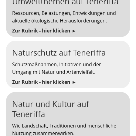
Umweltthemen auf Teneriffa
Kartoffelrevolution 1846
Puerto de la Cruz
Ressourcen, Belastungen, Entwicklungen und
San Cristóbal de La Laguna
Verworfenes Exil
aktuelle ökologische Herausforderungen.
Zur Rubrik - hier klicken ►
San Juan de la Rambla
Franco auf Teneriffa
Thor Heyerdahl und die Pyramiden von Güímar
San Miguel de Abona
Naturschutz auf Teneriffa
Santa Cruz de Tenerife
Schutzmaßnahmen, Initiativen und der
Santa Úrsula
Umgang mit Natur und Artenvielfalt.
Zur Rubrik - hier klicken ►
Santiago del Teide
Tacoronte
Natur und Kultur auf
Teneriffa
Tegueste
Wie Landschaft, Traditionen und menschliche
Nutzung zusammenwirken.