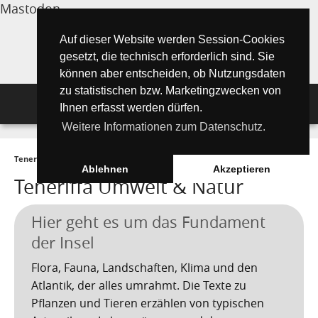
Mastodon
Auf dieser Website werden Session-Cookies
gesetzt, die technisch erforderlich sind. Sie
können aber entscheiden, ob Nutzungsdaten
zu statistischen bzw. Marketingzwecken von
Navigation
Ihnen erfasst werden dürfen.
Weitere Informationen zum Datenschutz.
Inselmagazin
Teneriffa Inselmagazin ONLINE
►
Wissenswertes
►
Umwelt und Natur
Tipps für Urlauber
Aktuelle Artikel ►
Ablehnen
Akzeptieren
Teneriffa Umwelt & Natur
Wissenswertes
Must See Orte
Tipps für Urlauber
Hier geht es um das Fundament
Die Kanarischen Inseln
Umwelt und Natur
Teide Nationalpark
Strände
"Must See" - Orte
der Insel
Teneriffa
Orte und Regionen
Flora
Wandern auf Teneriffa
Santa Cruz de Tenerife
Playa de las Teresitas
Umwelt & Natur
Flora, Fauna, Landschaften, Klima und den
Atlantik, der alles umrahmt. Die Texte zu
Fuerteventura
Bezirke (Municipios)
El Drago Milenario
Fauna
Teno-Gebirge - Masca
Playa de las Américas
Kontakte für Notfälle
Masca-Schlucht
Geschichte & Geschichten
Pflanzen und Tieren erzählen von typischen