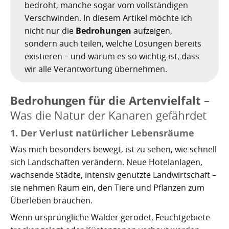
Nachhaltig bauen und sanieren auf den Kanaren
Giftige Insekten und Spinnen auf den Kanaren
Achamán - Himmelsgott der Guanchen
Star Wars auf Teneriffa?
San Borondón
Garachico
bedroht, manche sogar vom vollständigen
Los Gigantes
Verschwinden. In diesem Artikel möchte ich
Riesenkalmare in den Gewässern um die Kanarischen
Guayota - Teide, Feuer und die Logik der Angst
Wie Kastilien die Kanarischen Inseln unterwarf
Ferienwohnungen legal vermieten
Walbeobachtung statt Show
Granadilla de Abona
Das Observatorium
nicht nur die
Bedrohungen
aufzeigen,
Inseln
sondern auch teilen, welche Lösungen bereits
Magec - Sonne, Licht und Kalenderwissen
Die Schlachten um Teneriffa
Finca oder Ferienhaus?
Güímar
Pyramiden von Güímar
existieren – und warum es so wichtig ist, dass
wir alle Verantwortung übernehmen.
Chaxiraxi - Muttergöttin der Guanchen
Die Cochenille-Schildlaus
Der Widerstand
Guía de Isora
Achuguayo - Mond, Zeit und heilige Schluchten
Teneriffas Naturwunder
Konstanz und Teneriffa
Icod de los Vinos
Bedrohungen für die Artenvielfalt
–
Was die Natur der Kanaren gefährdet
Zwischen Urlaubsparadies und Quantenwunder
Piratenangriffe auf Teneriffa im 16. Jahrhundert
La Guancha
1. Der Verlust natürlicher Lebensräume
Die Geologie Teneriffas
François Le Clerc
La Orotava
Was mich besonders bewegt, ist zu sehen, wie schnell
sich Landschaften verändern. Neue Hotelanlagen,
La Victoria de Acentejo
Die Guanchen
Amaro Pargo
wachsende Städte, intensiv genutzte Landwirtschaft –
sie nehmen Raum ein, den Tiere und Pflanzen zum
Legenden, Geheimnisse und die stille Logik Teneriffas
Garachico 1706
Los Realejos
Überleben brauchen.
La Palma und die Tsunami-Erzählung
Die Schlacht von Santa Cruz 1797
Los Silos
Wenn ursprüngliche Wälder gerodet, Feuchtgebiete