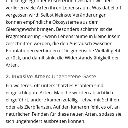
trockengelegt oder Küstenzonen verbaut werden,
Kartoffelrevolution 1846
Puerto de la Cruz
verlieren viele Arten ihren Lebensraum. Was dabei oft
vergessen wird: Selbst kleinste Veränderungen
San Cristóbal de La Laguna
Verworfenes Exil
können empfindliche Ökosysteme aus dem
San Juan de la Rambla
Franco auf Teneriffa
Gleichgewicht bringen. Besonders schlimm ist die
Fragmentierung – wenn Lebensräume in kleine Inseln
Thor Heyerdahl und die Pyramiden von Güímar
San Miguel de Abona
zerschnitten werden, die den Austausch zwischen
Populationen verhindern. Die genetische Vielfalt geht
Santa Cruz de Tenerife
zurück, und damit sinkt die Widerstandsfähigkeit der
Arten.
Santa Úrsula
2. Invasive Arten:
Ungebetene Gäste
Santiago del Teide
Ein weiteres, oft unterschätztes Problem sind
eingeschleppte Arten. Manche wurden absichtlich
Tacoronte
eingeführt, andere kamen zufällig – etwa mit Schiffen
Tegueste
oder als Zierpflanzen. Auf den Kanaren fehlt es oft an
natürlichen Feinden für diese neuen Arten, sodass sie
sich ungehindert ausbreiten können.