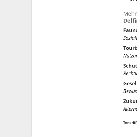
Mehr
Delf
Faun
Sozial
Tour
Nutzun
Schut
Rechtl
Gesel
Bewuss
Zukun
Altern
Tenerif