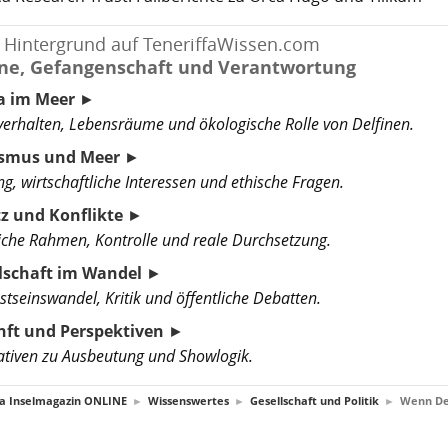
 Hintergrund auf TeneriffaWissen.com
ine, Gefangenschaft und Verantwortung
a im Meer
►
verhalten, Lebensräume und ökologische Rolle von Delfinen.
ismus und Meer
►
g, wirtschaftliche Interessen und ethische Fragen.
z und Konflikte
►
iche Rahmen, Kontrolle und reale Durchsetzung.
lschaft im Wandel
►
tseinswandel, Kritik und öffentliche Debatten.
ft und Perspektiven
►
ativen zu Ausbeutung und Showlogik.
fa Inselmagazin ONLINE
►
Wissenswertes
►
Gesellschaft und Politik
►
Wenn De