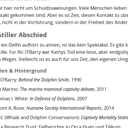
ht hier nicht um Schuldzuweisungen. Viele Menschen lieben D
takt gekommen sind. Aber es ist Zeit, diesen Kontakt zu über
, nicht in der Vorführung, sondern in der Freiheit des Ander
stiller Abschied
in Delfin aufhört zu atmen, ist das kein Spektakel. Es gibt
ille. Für Ric O’Barry war Kathys Tod eine leise, aber endgül
 Weges. Vielleicht ist es auch für uns Zeit, den eigenen Umg
len & Hintergrund
 O’Barry:
Behind the Dolphin Smile
, 1990
i Marino:
The marine mammal captivity debate
, 2011
mas I. White:
In Defense of Dolphins
, 2007
omi A. Rose:
Humane Society International Reports
, 2014
 (Whale and Dolphin Conservation):
Captivity Mortality Statis
a Research Trust: Fallberichte zu Orca Hugo und Tilikum