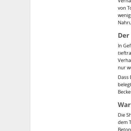
Verhal
von T
wenig
Nahru
Der 
In Ge
tieft
Verha
nur we
Dass 
beleg
Becke
War
Die Sh
dem Ti
Beton