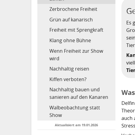
Zerbrochene Freiheit
Ge
Grün auf kanarisch
Es 
Freiheit mit Sprengkraft
Gro
sei
Klang ohne Bühne
Tie
Wenn Freiheit zur Show
Kan
wird
vie
Nachhaltig reisen
Tie
Kiffen verboten?
Nachhaltig bauen und
Was
sanieren auf den Kanaren
Delfin
Walbeobachtung statt
Theor
Show
auch 
Stres
Aktualisiert am 19.01.2026