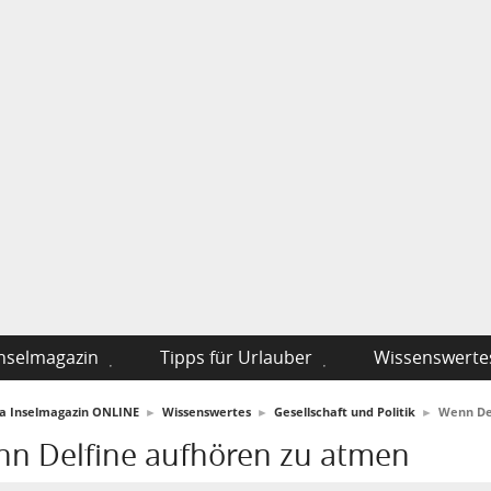
nselmagazin
Tipps für Urlauber
Wissenswerte
fa Inselmagazin ONLINE
►
Wissenswertes
►
Gesellschaft und Politik
►
Wenn De
n Delfine aufhören zu atmen