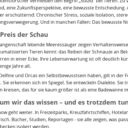
tensforscher vermeiden den Begriff „Suizid“ bei Tieren. Zu 
od, eine Zukunftsperspektive, eine bewusste Entscheidung. 
er erschütternd: Chronischer Stress, soziale Isolation, ste
ngsverweigerung. Und in manchen Fällen: Das bewusste Ni
Preis der Schau
fangenschaft lebende Meeressäuger zeigen Verhaltensweise
raumatisierten Tieren kennt: das Reiben der Schnauze an Be
rren in einer Ecke. Ihre Lebenserwartung ist oft deutlich kü
nige Jahre alt.
Delfine und Orcas ein Selbstbewusstsein haben, gilt in der 
t. Sie erkennen sich im Spiegel. Sie entwickeln Dialekte. Si
n kreisen, das für sie kaum größer ist als eine Badewanne i
um wir das wissen – und es trotzdem tu
ow geht weiter. In Freizeitparks, Kreuzfahrtschiffen, Hotela
sch. Bücher, Studien, Reportagen - sie alle zeigen, was passi
becken isoliert werden.