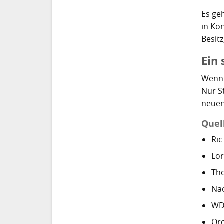
Es ge
in Kon
Besitz
Ein 
Wenn e
Nur St
neuen
Quel
Ric
Lor
Tho
Na
WDC
Orc