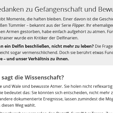
danken zu Gefangenschaft und Bewu
gibt Momente, die haften bleiben. Einer davon ist die Gesch
ßen Tümmler – bekannt aus der Serie
Flipper
. Ihr ehemaliger
nen Armen gestorben, habe einfach aufgehört zu atmen. Fü
rtrainer wurde ein Kritiker der Delfinarien.
n ein Delfin beschließen, nicht mehr zu leben?
Die Frage 
lleicht sogar vermenschlichend. Doch sie berührt etwas Fu
re – und unser Verhältnis zu ihnen.
 sagt die Wissenschaft?
e und Wale sind bewusste Atmer. Sie holen nicht reflexartig Lu
ie bedeutet das: Sie könnten sich entscheiden, nicht mehr z
andere dokumentierte Ereignisse, lassen zumindest die Mögl
s diesen Weg wählt.