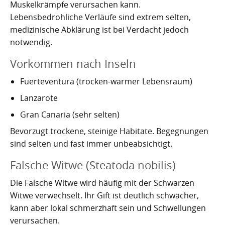
Muskelkrämpfe verursachen kann.
Kartoffelrevolution 1846
Puerto de la Cruz
Lebensbedrohliche Verläufe sind extrem selten,
San Cristóbal de La Laguna
Verworfenes Exil
medizinische Abklärung ist bei Verdacht jedoch
notwendig.
San Juan de la Rambla
Franco auf Teneriffa
Vorkommen nach Inseln
Thor Heyerdahl und die Pyramiden von Güímar
San Miguel de Abona
Fuerteventura (trocken-warmer Lebensraum)
Santa Cruz de Tenerife
Lanzarote
Gran Canaria (sehr selten)
Santa Úrsula
Bevorzugt trockene, steinige Habitate. Begegnungen
Santiago del Teide
sind selten und fast immer unbeabsichtigt.
Falsche Witwe (Steatoda nobilis)
Tacoronte
Die Falsche Witwe wird häufig mit der Schwarzen
Tegueste
Witwe verwechselt. Ihr Gift ist deutlich schwächer,
kann aber lokal schmerzhaft sein und Schwellungen
verursachen.