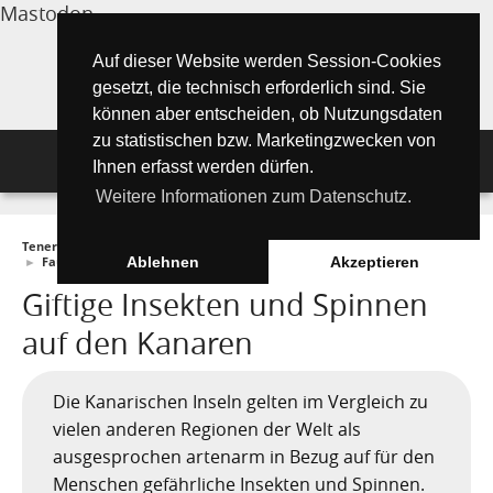
Mastodon
Auf dieser Website werden Session-Cookies
gesetzt, die technisch erforderlich sind. Sie
können aber entscheiden, ob Nutzungsdaten
zu statistischen bzw. Marketingzwecken von
Navigation
Ihnen erfasst werden dürfen.
Weitere Informationen zum Datenschutz.
Inselmagazin
Teneriffa Inselmagazin ONLINE
►
Wissenswertes
►
Umwelt und Natur
Tipps für Urlauber
Aktuelle Artikel ►
►
Fauna
►
Giftige Insekten und Spinnen auf den Kanaren
Ablehnen
Akzeptieren
Giftige Insekten und Spinnen
Wissenswertes
Must See Orte
Tipps für Urlauber
auf den Kanaren
Die Kanarischen Inseln
Umwelt und Natur
Teide Nationalpark
Strände
"Must See" - Orte
Teneriffa
Die Kanarischen Inseln gelten im Vergleich zu
Orte und Regionen
Flora
Wandern auf Teneriffa
Santa Cruz de Tenerife
Playa de las Teresitas
Umwelt & Natur
vielen anderen Regionen der Welt als
Fuerteventura
Bezirke (Municipios)
El Drago Milenario
Fauna
Teno-Gebirge - Masca
Playa de las Américas
Kontakte für Notfälle
Masca-Schlucht
ausgesprochen artenarm in Bezug auf für den
Geschichte & Geschichten
Menschen gefährliche Insekten und Spinnen.