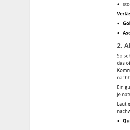
st
Verlä
Go
Aso
2. A
So se
das of
Kommu
nachh
Ein g
Je nat
Laut e
nachw
Que