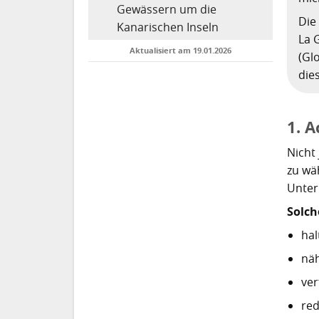
Gewässern um die
Die
Kanarischen Inseln
La 
Aktualisiert am 19.01.2026
(Gl
die
1. A
Nicht 
zu wäh
Unter
Solch
hal
näh
ver
red