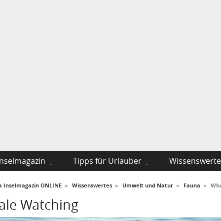
Inselmagazin
Tipps für Urlauber
Wissenswerte
fa Inselmagazin ONLINE
►
Wissenswertes
►
Umwelt und Natur
►
Fauna
►
Wha
le Watching