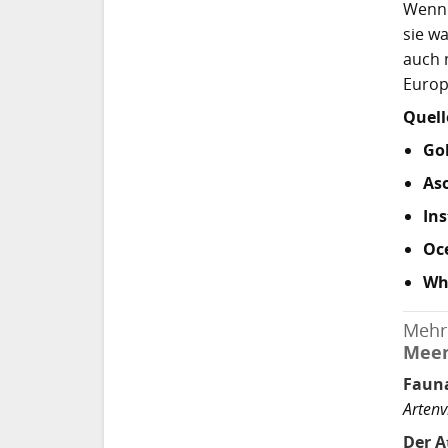
Wenn 
sie wa
auch 
Europ
Quell
Go
Aso
Ins
Oc
Wha
Mehr
Meer
Faun
Artenv
Der A