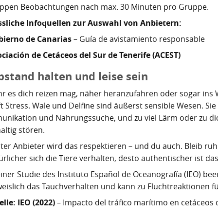
oppen Beobachtungen nach max. 30 Minuten pro Gruppe.
ssliche Infoquellen zur Auswahl von Anbietern:
bierno de Canarias
– Guía de avistamiento responsable
ciación de Cetáceos del Sur de Tenerife (ACEST)
bstand halten und leise sein
hr es dich reizen mag, näher heranzufahren oder sogar ins W
t Stress. Wale und Delfine sind äußerst sensible Wesen. Sie
nikation und Nahrungssuche, und zu viel Lärm oder zu dic
altig stören.
uter Anbieter wird das respektieren – und du auch. Bleib r
ürlicher sich die Tiere verhalten, desto authentischer ist das
iner Studie des Instituto Español de Oceanografía (IEO) beei
eislich das Tauchverhalten und kann zu Fluchtreaktionen f
lle: IEO (2022)
– Impacto del tráfico marítimo en cetáceos 