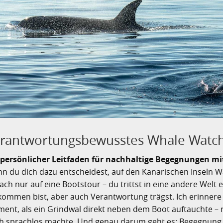
rantwortungsbewusstes Whale Watc
 persönlicher Leitfaden für nachhaltige Begegnungen mi
n du dich dazu entscheidest, auf den Kanarischen Inseln Wa
fach nur auf eine Bootstour – du trittst in eine andere Welt e
lkommen bist, aber auch Verantwortung trägst. Ich erinner
ent, als ein Grindwal direkt neben dem Boot auftauchte – ru
h sprachlos machte. Und genau darum geht es: Begegnung 