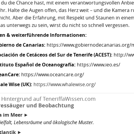
du die Chance hast, mit einem verantwortungsvollen Anbi
hr. Halte die Augen offen, das Herz weit – und die Kamera ruhi
nicht. Aber die Erfahrung, mit Respekt und Staunen in eine
as unterwegs zu sein, wirst du nicht so schnell vergessen.
en & weiterführende Informationen:
bierno de Canarias:
https://www.gobiernodecanarias.org
ciación de Cetáceos del Sur de Tenerife (ACEST):
http://w
tituto Español de Oceanografía:
https://www.ieo.es/
eanCare:
https://www.oceancare.org/
le Wise (UK):
https://www.whalewise.org/
 Hintergrund auf TeneriffaWissen.com
essäuger und Beobachtung
a im Meer
►
ielfalt, Lebensräume und ökologische Muster.
tlantik
►