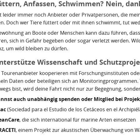
Füttern, Anfassen, Schwimmen? Nein, dan
bt leider immer noch Anbieter oder Privatpersonen, die me
n. Doch wer Tiere füttert oder mit ihnen schwimmt, tut wed
ewöhnung an Boote oder Menschen kann dazu führen, dass T
eren, sich in Gefahr begeben oder sogar verletzt werden. Wil
nz, um wild bleiben zu dürfen.
Unterstütze Wissenschaft und Schutzproj
e Tourenanbieter kooperieren mit Forschungsinstituten od
ln Daten oder beteiligen sich an Monitoringprogrammen.
wegs bist, wird deine Fahrt nicht nur zur Begegnung, sonde
nnst auch unabhängig spenden oder Mitglied bei Projekte
cac
(Sociedad para el Estudio de los Cetáceos en el Archipié
eanCare
, die sich international für marine Arten einsetzen
RACETI
, einem Projekt zur akustischen Überwachung von W