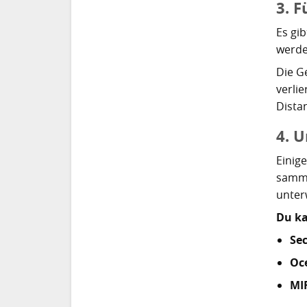
3. 
Es gi
werde
Die G
verli
Dista
4. 
Einig
samme
unter
Du ka
Se
Oc
MI