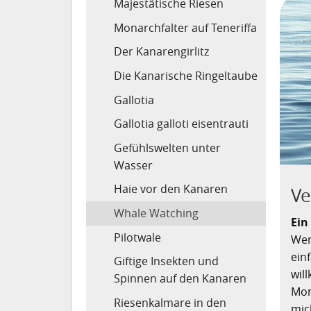
Majestätische Riesen
Monarchfalter auf Teneriffa
Der Kanarengirlitz
Die Kanarische Ringeltaube
Gallotia
Gallotia galloti eisentrauti
Gefühlswelten unter
Wasser
Haie vor den Kanaren
Ve
Whale Watching
Ein
Pilotwale
Wen
ein
Giftige Insekten und
wil
Spinnen auf den Kanaren
Mom
Riesenkalmare in den
mic