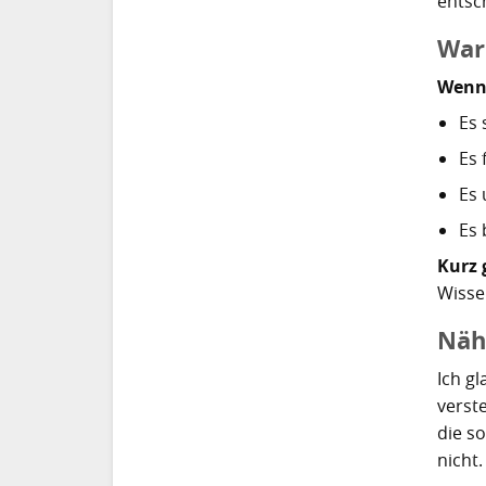
entsc
War
Wenn 
Es 
Es 
Es 
Es 
Kurz 
Wisse
Näh
Ich gl
verst
die so
nicht.