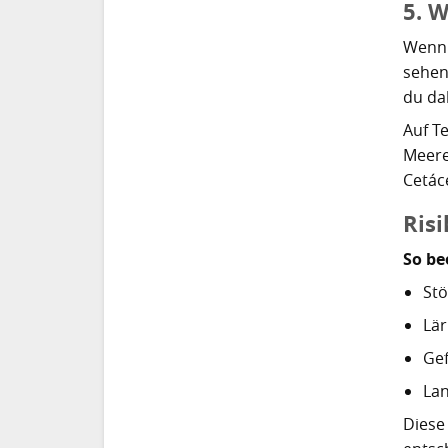
5. 
Wenn 
sehen
du da
Auf T
Meere
Cetác
Ris
So be
Stö
Lä
Gef
Lan
Diese 