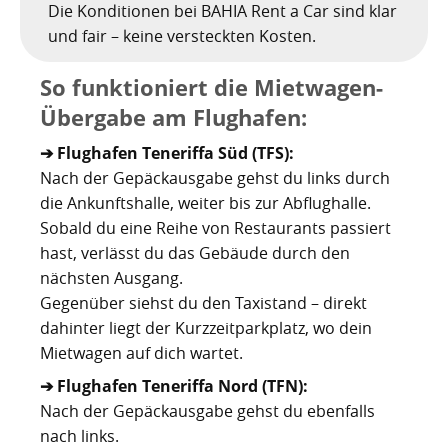
Kartoffelrevolution 1846
Puerto de la Cruz
Die Konditionen bei BAHIA Rent a Car sind klar
und fair – keine versteckten Kosten.
San Cristóbal de La Laguna
Verworfenes Exil
So funktioniert die Mietwagen-
San Juan de la Rambla
Franco auf Teneriffa
Übergabe am Flughafen:
Thor Heyerdahl und die Pyramiden von Güímar
San Miguel de Abona
➔ Flughafen Teneriffa Süd (TFS):
Nach der Gepäckausgabe gehst du links durch
Santa Cruz de Tenerife
die Ankunftshalle, weiter bis zur Abflughalle.
Sobald du eine Reihe von Restaurants passiert
Santa Úrsula
hast, verlässt du das Gebäude durch den
nächsten Ausgang.
Santiago del Teide
Gegenüber siehst du den Taxistand – direkt
Tacoronte
dahinter liegt der Kurzzeitparkplatz, wo dein
Mietwagen auf dich wartet.
Tegueste
➔ Flughafen Teneriffa Nord (TFN):
Nach der Gepäckausgabe gehst du ebenfalls
nach links.