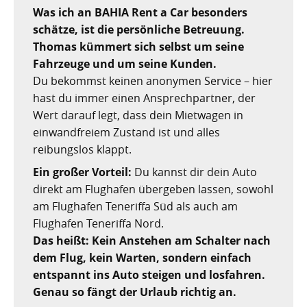
Nachhaltig bauen und sanieren auf den Kanaren
Giftige Insekten und Spinnen auf den Kanaren
Achamán - Himmelsgott der Guanchen
Star Wars auf Teneriffa?
San Borondón
Garachico
Los Gigantes
Was ich an BAHIA Rent a Car besonders
schätze, ist die persönliche Betreuung.
Riesenkalmare in den Gewässern um die Kanarischen
Guayota - Teide, Feuer und die Logik der Angst
Wie Kastilien die Kanarischen Inseln unterwarf
Ferienwohnungen legal vermieten
Walbeobachtung statt Show
Granadilla de Abona
Das Observatorium
Thomas kümmert sich selbst um seine
Inseln
Fahrzeuge und um seine Kunden.
Magec - Sonne, Licht und Kalenderwissen
Die Schlachten um Teneriffa
Finca oder Ferienhaus?
Güímar
Pyramiden von Güímar
Du bekommst keinen anonymen Service – hier
hast du immer einen Ansprechpartner, der
Chaxiraxi - Muttergöttin der Guanchen
Die Cochenille-Schildlaus
Der Widerstand
Guía de Isora
Wert darauf legt, dass dein Mietwagen in
Achuguayo - Mond, Zeit und heilige Schluchten
Teneriffas Naturwunder
Konstanz und Teneriffa
Icod de los Vinos
einwandfreiem Zustand ist und alles
reibungslos klappt.
Zwischen Urlaubsparadies und Quantenwunder
Piratenangriffe auf Teneriffa im 16. Jahrhundert
La Guancha
Ein großer Vorteil:
Du kannst dir dein Auto
direkt am Flughafen übergeben lassen, sowohl
Die Geologie Teneriffas
François Le Clerc
La Orotava
am Flughafen Teneriffa Süd als auch am
La Victoria de Acentejo
Die Guanchen
Amaro Pargo
Flughafen Teneriffa Nord.
Das heißt: Kein Anstehen am Schalter nach
Legenden, Geheimnisse und die stille Logik Teneriffas
Garachico 1706
Los Realejos
dem Flug, kein Warten, sondern einfach
entspannt ins Auto steigen und losfahren.
La Palma und die Tsunami-Erzählung
Die Schlacht von Santa Cruz 1797
Los Silos
Genau so fängt der Urlaub richtig an.