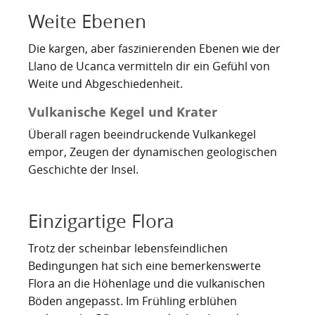
Kartoffelrevolution 1846
Puerto de la Cruz
Weite Ebenen
San Cristóbal de La Laguna
Verworfenes Exil
Die kargen, aber faszinierenden Ebenen wie der
Llano de Ucanca vermitteln dir ein Gefühl von
San Juan de la Rambla
Franco auf Teneriffa
Weite und Abgeschiedenheit.
Thor Heyerdahl und die Pyramiden von Güímar
San Miguel de Abona
Vulkanische Kegel und Krater
Santa Cruz de Tenerife
Überall ragen beeindruckende Vulkankegel
empor, Zeugen der dynamischen geologischen
Santa Úrsula
Geschichte der Insel.
Santiago del Teide
Einzigartige Flora
Tacoronte
Trotz der scheinbar lebensfeindlichen
Tegueste
Bedingungen hat sich eine bemerkenswerte
Flora an die Höhenlage und die vulkanischen
Böden angepasst. Im Frühling erblühen