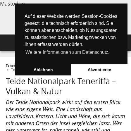
Mastodon
Auf dieser Website werden Session-Cookies
gesetzt, die technisch erforderlich sind. Sie
können aber entscheiden, ob Nutzungsdaten
zu statistischen bzw. Marketingzwecken von
Navigation
Ihnen erfasst werden dürfen.
Weitere Informationen zum Datenschutz.
Inselmagazin
Teneriffa Inselmagazin ONLINE
►
Tipps für Urlauber
►
Must See Orte
Tipps für Urlauber
Aktuelle Artikel ►
►
Teide Nationalpark
Ablehnen
Akzeptieren
Teide Nationalpark Teneriffa –
Wissenswertes
Must See Orte
Tipps für Urlauber
Vulkan & Natur
Die Kanarischen Inseln
Umwelt und Natur
Teide Nationalpark
Strände
"Must See" - Orte
Der Teide Nationalpark wirkt auf den ersten Blick
Teneriffa
Orte und Regionen
Flora
Wandern auf Teneriffa
Santa Cruz de Tenerife
Playa de las Teresitas
wie eine eigene Welt. Eine Landschaft aus
Umwelt & Natur
Lavafeldern, Kratern, Licht und Höhe, die sich kaum
Fuerteventura
Bezirke (Municipios)
El Drago Milenario
Fauna
Teno-Gebirge - Masca
Playa de las Américas
Kontakte für Notfälle
Masca-Schlucht
Geschichte & Geschichten
mit anderen Orten der Insel vergleichen lässt. Wer
hier unterwegs ist, spürt schnell, wie still und