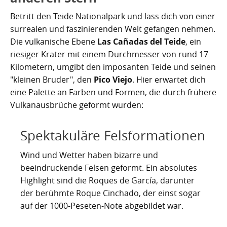
Nachhaltig bauen und sanieren auf den Kanaren
Giftige Insekten und Spinnen auf den Kanaren
Achamán - Himmelsgott der Guanchen
Star Wars auf Teneriffa?
San Borondón
Garachico
Los Gigantes
Betritt den Teide Nationalpark und lass dich von einer
Riesenkalmare in den Gewässern um die Kanarischen
Guayota - Teide, Feuer und die Logik der Angst
Wie Kastilien die Kanarischen Inseln unterwarf
Ferienwohnungen legal vermieten
Walbeobachtung statt Show
Granadilla de Abona
surrealen und faszinierenden Welt gefangen nehmen.
Das Observatorium
Inseln
Die vulkanische Ebene
Las Cañadas del Teide
, ein
Magec - Sonne, Licht und Kalenderwissen
Die Schlachten um Teneriffa
Finca oder Ferienhaus?
Güímar
Pyramiden von Güímar
riesiger Krater mit einem Durchmesser von rund 17
Kilometern, umgibt den imposanten Teide und seinen
Chaxiraxi - Muttergöttin der Guanchen
Die Cochenille-Schildlaus
Der Widerstand
Guía de Isora
"kleinen Bruder", den
Pico Viejo
. Hier erwartet dich
eine Palette an Farben und Formen, die durch frühere
Achuguayo - Mond, Zeit und heilige Schluchten
Teneriffas Naturwunder
Konstanz und Teneriffa
Icod de los Vinos
Vulkanausbrüche geformt wurden:
Zwischen Urlaubsparadies und Quantenwunder
Piratenangriffe auf Teneriffa im 16. Jahrhundert
La Guancha
Spektakuläre Felsformationen
Die Geologie Teneriffas
François Le Clerc
La Orotava
Wind und Wetter haben bizarre und
La Victoria de Acentejo
Die Guanchen
Amaro Pargo
beeindruckende Felsen geformt. Ein absolutes
Highlight sind die Roques de García, darunter
Legenden, Geheimnisse und die stille Logik Teneriffas
Garachico 1706
Los Realejos
der berühmte Roque Cinchado, der einst sogar
auf der 1000-Peseten-Note abgebildet war.
La Palma und die Tsunami-Erzählung
Die Schlacht von Santa Cruz 1797
Los Silos