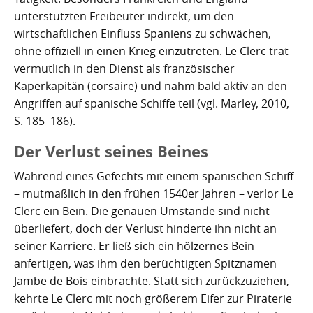
Kartoffelrevolution 1846
Puerto de la Cruz
unterstützten Freibeuter indirekt, um den
wirtschaftlichen Einfluss Spaniens zu schwächen,
San Cristóbal de La Laguna
Verworfenes Exil
ohne offiziell in einen Krieg einzutreten. Le Clerc trat
vermutlich in den Dienst als französischer
San Juan de la Rambla
Franco auf Teneriffa
Kaperkapitän (corsaire) und nahm bald aktiv an den
Thor Heyerdahl und die Pyramiden von Güímar
San Miguel de Abona
Angriffen auf spanische Schiffe teil (vgl. Marley, 2010,
S. 185–186).
Santa Cruz de Tenerife
Der Verlust seines Beines
Santa Úrsula
Während eines Gefechts mit einem spanischen Schiff
– mutmaßlich in den frühen 1540er Jahren – verlor Le
Santiago del Teide
Clerc ein Bein. Die genauen Umstände sind nicht
Tacoronte
überliefert, doch der Verlust hinderte ihn nicht an
seiner Karriere. Er ließ sich ein hölzernes Bein
Tegueste
anfertigen, was ihm den berüchtigten Spitznamen
Jambe de Bois einbrachte. Statt sich zurückzuziehen,
kehrte Le Clerc mit noch größerem Eifer zur Piraterie