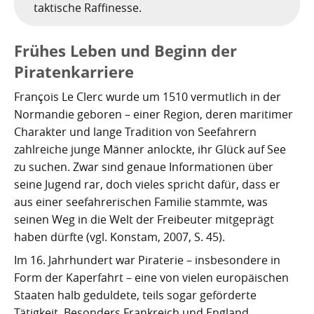
Nachhaltig bauen und sanieren auf den Kanaren
Giftige Insekten und Spinnen auf den Kanaren
Achamán - Himmelsgott der Guanchen
Star Wars auf Teneriffa?
San Borondón
Garachico
taktische Raffinesse.
Los Gigantes
Riesenkalmare in den Gewässern um die Kanarischen
Guayota - Teide, Feuer und die Logik der Angst
Wie Kastilien die Kanarischen Inseln unterwarf
Ferienwohnungen legal vermieten
Walbeobachtung statt Show
Granadilla de Abona
Das Observatorium
Frühes Leben und Beginn der
Inseln
Piratenkarriere
Magec - Sonne, Licht und Kalenderwissen
Die Schlachten um Teneriffa
Finca oder Ferienhaus?
Güímar
Pyramiden von Güímar
François Le Clerc wurde um 1510 vermutlich in der
Chaxiraxi - Muttergöttin der Guanchen
Die Cochenille-Schildlaus
Der Widerstand
Guía de Isora
Normandie geboren – einer Region, deren maritimer
Charakter und lange Tradition von Seefahrern
Achuguayo - Mond, Zeit und heilige Schluchten
Teneriffas Naturwunder
Konstanz und Teneriffa
Icod de los Vinos
zahlreiche junge Männer anlockte, ihr Glück auf See
Zwischen Urlaubsparadies und Quantenwunder
Piratenangriffe auf Teneriffa im 16. Jahrhundert
La Guancha
zu suchen. Zwar sind genaue Informationen über
seine Jugend rar, doch vieles spricht dafür, dass er
Die Geologie Teneriffas
François Le Clerc
La Orotava
aus einer seefahrerischen Familie stammte, was
seinen Weg in die Welt der Freibeuter mitgeprägt
La Victoria de Acentejo
Die Guanchen
Amaro Pargo
haben dürfte (vgl. Konstam, 2007, S. 45).
Legenden, Geheimnisse und die stille Logik Teneriffas
Garachico 1706
Los Realejos
Im 16. Jahrhundert war Piraterie – insbesondere in
Form der Kaperfahrt – eine von vielen europäischen
La Palma und die Tsunami-Erzählung
Die Schlacht von Santa Cruz 1797
Los Silos
Staaten halb geduldete, teils sogar geförderte
Tätigkeit. Besonders Frankreich und England