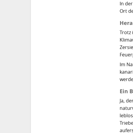
In de
Ort d
Hera
Trotz
Klima
Zersi
Feuer
Im Na
kanari
werde
Ein 
Ja, de
natur
leblos
Trieb
aufer