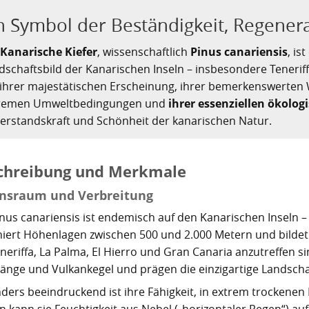
n Symbol der Beständigkeit, Regener
e
Kanarische Kiefer
, wissenschaftlich
Pinus canariensis
, is
dschaftsbild der Kanarischen Inseln – insbesondere Tenerif
 ihrer majestätischen Erscheinung, ihrer bemerkenswerten
remen Umweltbedingungen und
ihrer essenziellen ökolog
erstandskraft und Schönheit der kanarischen Natur.
chreibung und Merkmale
nsraum und Verbreitung
inus canariensis ist endemisch auf den Kanarischen Inseln –
iert Höhenlagen zwischen 500 und 2.000 Metern und bildet 
eneriffa, La Palma, El Hierro und Gran Canaria anzutreffen 
änge und Vulkankegel und prägen die einzigartige Landscha
ders beeindruckend ist ihre Fähigkeit, in extrem trockenen
n kann sie Feuchtigkeit aus Nebel („horizontaler Regen“) au