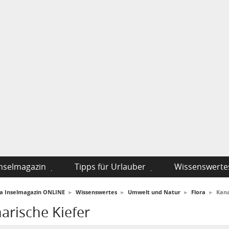
nselmagazin
Tipps für Urlauber
Wissenswerte
fa Inselmagazin ONLINE
►
Wissenswertes
►
Umwelt und Natur
►
Flora
►
Kana
arische Kiefer