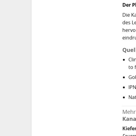
Der P
Die K
des L
hervo
eindr
Quel
Cli
to 
Gob
IPN
Nat
Mehr
Kana
Kiefe
Feuer