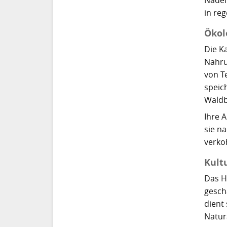
in re
Ökol
Die K
Nahru
von T
speic
Waldb
Ihre 
sie n
verko
Kult
Das Ho
gesch
dient
Natur