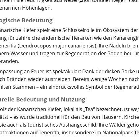
genarmen Höhenlagen.
ogische Bedeutung
anarische Kiefer spielt eine Schlüsselrolle im Ökosystem de
ng für zahlreiche endemische Tierarten wie den Kanarengirl
eneriffa (Dendrocopos major canariensis). Ihre Nadeln bre
hern Wasser und tragen zur Regeneration der Böden bei –
ränden.
Anpassung an Feuer ist spektakulär: Dank der dicken Borke 
ach Bränden wieder austreiben. Bereits wenige Wochen nach
hlten Stämmen – ein eindrucksvolles Symbol der Regenerat
urelle Bedeutung und Nutzung
lz der Kanarischen Kiefer, lokal als „Tea“ bezeichnet, ist w
ätzt – es wurde traditionell für den Bau von Häusern, Kirc
 sie auch als touristisches Aushängeschild: Ihre Wälder ge
attraktionen auf Teneriffa, insbesondere im Nationalpark Te