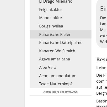
El Drago Milenario
Ei
Feigenkaktus
Mandelblüte
Di
Lan
Bougainvillea
Mit
Kanarische Kiefer
ext
Wid
Kanarische Dattelpalme
Kanaren Wolfsmilch
Bes
Agave americana
Lebe
Aloe Vera
Die P
Aeonium undulatum
domin
Teide-Natternkopf
auf T
Aktualisiert am 19.01.2026
Bergh
Beson
Nadel