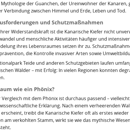
r Mythologie der Guanchen, der Ureinwohner der Kanaren, gal
er Verbindung zwischen Himmel und Erde, Leben und Tod.
usforderungen und Schutzmaßnahmen
 ihrer Widerstandskraft ist die Kanarische Kiefer nicht unv
wandel und menschliche Aktivitäten häufiger und intensiver
edelung ihres Lebensraumes setzen ihr zu. Schutzmaßnahm
prävention, die Kontrolle invasiver Arten sowie Umweltbild
tionalpark Teide und anderen Schutzgebieten laufen umfa
schen Wälder – mit Erfolg: In vielen Regionen konnten degra
n.
Baum wie ein Phönix?
r Vergleich mit dem Phönix ist durchaus passend – vielleicht
wissenschaftliche Erklärung. Nach einem verheerenden Wa
 erscheint, treibt die Kanarische Kiefer oft als erstes wied
en am verkohlten Stamm, wirkt sie wie das mythische Wesen
steht.