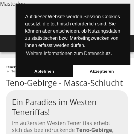
Mastodon
Auf dieser Website werden Session-Cookies
gesetzt, die technisch erforderlich sind. Sie
können aber entscheiden, ob Nutzungsdaten
zu statistischen bzw. Marketingzwecken von
Navigation
Ihnen erfasst werden dürfen.
Weitere Informationen zum Datenschutz.
Inselmagazin
Teneriffa Inselmagazin ONLINE
►
Tipps für Urlauber
►
Must See Orte
Tipps für Urlauber
Aktuelle Artikel ►
►
Teno-Gebirge - Masca
Ablehnen
Akzeptieren
Teno-Gebirge - Masca-Schlucht
Wissenswertes
Must See Orte
Tipps für Urlauber
Die Kanarischen Inseln
Umwelt und Natur
Teide Nationalpark
Strände
"Must See" - Orte
Ein Paradies im Westen
Teneriffa
Orte und Regionen
Flora
Teneriffas!
Wandern auf Teneriffa
Santa Cruz de Tenerife
Playa de las Teresitas
Umwelt & Natur
Fuerteventura
Bezirke (Municipios)
El Drago Milenario
Fauna
Im äußersten Westen Teneriffas erhebt
Teno-Gebirge - Masca
Playa de las Américas
Kontakte für Notfälle
Masca-Schlucht
Geschichte & Geschichten
Teno-Gebirge,
sich das beeindruckende