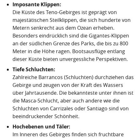
Nachhaltig bauen und sanieren auf den Kanaren
Giftige Insekten und Spinnen auf den Kanaren
Achamán - Himmelsgott der Guanchen
Star Wars auf Teneriffa?
San Borondón
Garachico
Los Gigantes
Imposante Klippen:
Die Küste des Teno-Gebirges ist geprägt von
Riesenkalmare in den Gewässern um die Kanarischen
Guayota - Teide, Feuer und die Logik der Angst
Wie Kastilien die Kanarischen Inseln unterwarf
Ferienwohnungen legal vermieten
Walbeobachtung statt Show
Granadilla de Abona
Das Observatorium
majestätischen Steilklippen, die sich hunderte von
Inseln
Metern senkrecht aus dem Ozean erheben.
Magec - Sonne, Licht und Kalenderwissen
Die Schlachten um Teneriffa
Finca oder Ferienhaus?
Güímar
Pyramiden von Güímar
Besonders eindrücklich sind die Gigantes-Klippen
an der südlichen Grenze des Parks, die bis zu 800
Chaxiraxi - Muttergöttin der Guanchen
Die Cochenille-Schildlaus
Der Widerstand
Guía de Isora
Meter in die Höhe ragen. Bootsausflüge entlang
dieser Küste bieten unvergessliche Perspektiven.
Achuguayo - Mond, Zeit und heilige Schluchten
Teneriffas Naturwunder
Konstanz und Teneriffa
Icod de los Vinos
Tiefe Schluchten:
Zwischen Urlaubsparadies und Quantenwunder
Piratenangriffe auf Teneriffa im 16. Jahrhundert
La Guancha
Zahlreiche Barrancos (Schluchten) durchziehen das
Gebirge und zeugen von der Kraft des Wassers
Die Geologie Teneriffas
François Le Clerc
La Orotava
über Jahrtausende. Die bekannteste unter ihnen ist
die Masca-Schlucht, aber auch andere wie die
La Victoria de Acentejo
Die Guanchen
Amaro Pargo
Schluchten von Carrizales oder Santiago sind von
Legenden, Geheimnisse und die stille Logik Teneriffas
Garachico 1706
Los Realejos
beeindruckender Schönheit.
Hochebenen und Täler:
La Palma und die Tsunami-Erzählung
Die Schlacht von Santa Cruz 1797
Los Silos
Im Inneren des Gebirges finden sich fruchtbare