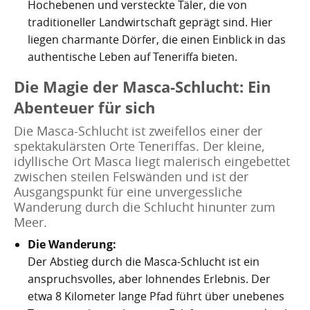
Hochebenen und versteckte Täler, die von
Kartoffelrevolution 1846
Puerto de la Cruz
traditioneller Landwirtschaft geprägt sind. Hier
San Cristóbal de La Laguna
Verworfenes Exil
liegen charmante Dörfer, die einen Einblick in das
authentische Leben auf Teneriffa bieten.
San Juan de la Rambla
Franco auf Teneriffa
Die Magie der Masca-Schlucht: Ein
Thor Heyerdahl und die Pyramiden von Güímar
San Miguel de Abona
Abenteuer für sich
Die Masca-Schlucht ist zweifellos einer der
Santa Cruz de Tenerife
spektakulärsten Orte Teneriffas. Der kleine,
idyllische Ort Masca liegt malerisch eingebettet
Santa Úrsula
zwischen steilen Felswänden und ist der
Ausgangspunkt für eine unvergessliche
Santiago del Teide
Wanderung durch die Schlucht hinunter zum
Meer.
Tacoronte
Die Wanderung:
Tegueste
Der Abstieg durch die Masca-Schlucht ist ein
anspruchsvolles, aber lohnendes Erlebnis. Der
etwa 8 Kilometer lange Pfad führt über unebenes