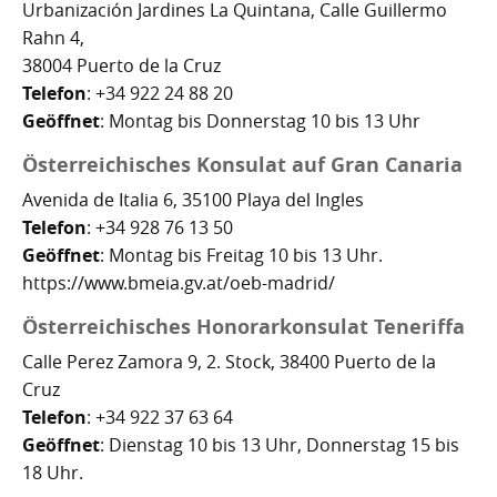
Urbanización Jardines La Quintana, Calle Guillermo
Nachhaltig bauen und sanieren auf den Kanaren
Giftige Insekten und Spinnen auf den Kanaren
Achamán - Himmelsgott der Guanchen
Star Wars auf Teneriffa?
San Borondón
Garachico
Los Gigantes
Rahn 4,
Riesenkalmare in den Gewässern um die Kanarischen
Guayota - Teide, Feuer und die Logik der Angst
Wie Kastilien die Kanarischen Inseln unterwarf
Ferienwohnungen legal vermieten
Walbeobachtung statt Show
Granadilla de Abona
Das Observatorium
38004 Puerto de la Cruz
Inseln
Telefon
: +34 922 24 88 20
Magec - Sonne, Licht und Kalenderwissen
Die Schlachten um Teneriffa
Finca oder Ferienhaus?
Güímar
Pyramiden von Güímar
Geöffnet
: Montag bis Donnerstag 10 bis 13 Uhr
Chaxiraxi - Muttergöttin der Guanchen
Die Cochenille-Schildlaus
Der Widerstand
Guía de Isora
Österreichisches Konsulat auf Gran Canaria
Avenida de Italia 6, 35100 Playa del Ingles
Achuguayo - Mond, Zeit und heilige Schluchten
Teneriffas Naturwunder
Konstanz und Teneriffa
Icod de los Vinos
Telefon
: +34 928 76 13 50
Geöffnet
: Montag bis Freitag 10 bis 13 Uhr.
Zwischen Urlaubsparadies und Quantenwunder
Piratenangriffe auf Teneriffa im 16. Jahrhundert
La Guancha
https://www.bmeia.gv.at/oeb-madrid/
Die Geologie Teneriffas
François Le Clerc
La Orotava
Österreichisches Honorarkonsulat Teneriffa
La Victoria de Acentejo
Die Guanchen
Amaro Pargo
Calle Perez Zamora 9, 2. Stock, 38400 Puerto de la
Cruz
Legenden, Geheimnisse und die stille Logik Teneriffas
Garachico 1706
Los Realejos
Telefon
: +34 922 37 63 64
Geöffnet
: Dienstag 10 bis 13 Uhr, Donnerstag 15 bis
La Palma und die Tsunami-Erzählung
Die Schlacht von Santa Cruz 1797
Los Silos
18 Uhr.