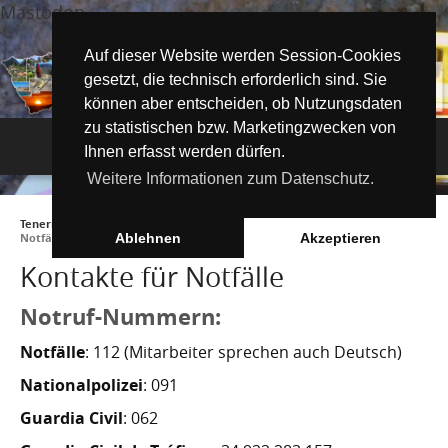
Mastodon
Auf dieser Website werden Session-Cookies
gesetzt, die technisch erforderlich sind. Sie
können aber entscheiden, ob Nutzungsdaten
zu statistischen bzw. Marketingzwecken von
Navigation
Ihnen erfasst werden dürfen.
Weitere Informationen zum Datenschutz.
Inselmagazin
Teneriffa Inselmagazin ONLINE
►
Tipps für Urlauber
►
Kontakte für
Tipps für Urlauber
Aktuelle Artikel ►
Notfälle
Ablehnen
Akzeptieren
Kontakte für Notfälle
Wissenswertes
Must See Orte
Tipps für Urlauber
Notruf-Nummern:
Die Kanarischen Inseln
Umwelt und Natur
Teide Nationalpark
Strände
"Must See" - Orte
Notfälle
: 112 (Mitarbeiter sprechen auch Deutsch)
Teneriffa
Orte und Regionen
Flora
Wandern auf Teneriffa
Santa Cruz de Tenerife
Playa de las Teresitas
Umwelt & Natur
Nationalpolizei
: 091
Fuerteventura
Bezirke (Municipios)
El Drago Milenario
Fauna
Teno-Gebirge - Masca
Playa de las Américas
Kontakte für Notfälle
Masca-Schlucht
Guardia Civil
: 062
Geschichte & Geschichten