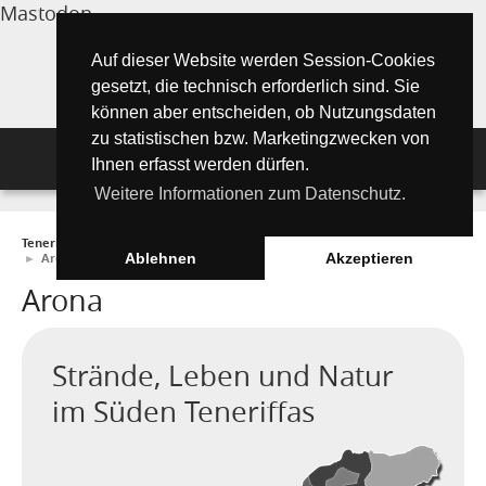
Mastodon
Auf dieser Website werden Session-Cookies
gesetzt, die technisch erforderlich sind. Sie
können aber entscheiden, ob Nutzungsdaten
zu statistischen bzw. Marketingzwecken von
Navigation
Ihnen erfasst werden dürfen.
Weitere Informationen zum Datenschutz.
Inselmagazin
Teneriffa Inselmagazin ONLINE
►
Wissenswertes
►
Bezirke (Municipios)
Tipps für Urlauber
Aktuelle Artikel ►
►
Arona
Ablehnen
Akzeptieren
Arona
Wissenswertes
Must See Orte
Tipps für Urlauber
Die Kanarischen Inseln
Umwelt und Natur
Teide Nationalpark
Strände
"Must See" - Orte
Strände, Leben und Natur
Teneriffa
Orte und Regionen
Flora
Wandern auf Teneriffa
Santa Cruz de Tenerife
Playa de las Teresitas
im Süden Teneriffas
Umwelt & Natur
Fuerteventura
Bezirke (Municipios)
El Drago Milenario
Fauna
Teno-Gebirge - Masca
Playa de las Américas
Kontakte für Notfälle
Masca-Schlucht
Geschichte & Geschichten