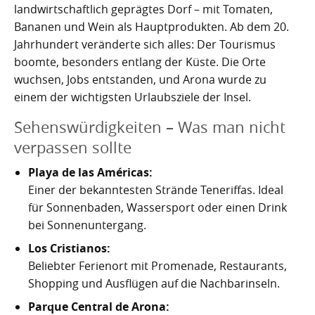
Kartoffelrevolution 1846
Puerto de la Cruz
landwirtschaftlich geprägtes Dorf – mit Tomaten,
Bananen und Wein als Hauptprodukten. Ab dem 20.
San Cristóbal de La Laguna
Verworfenes Exil
Jahrhundert veränderte sich alles: Der Tourismus
boomte, besonders entlang der Küste. Die Orte
San Juan de la Rambla
Franco auf Teneriffa
wuchsen, Jobs entstanden, und Arona wurde zu
einem der wichtigsten Urlaubsziele der Insel.
Thor Heyerdahl und die Pyramiden von Güímar
San Miguel de Abona
Sehenswürdigkeiten – Was man nicht
Santa Cruz de Tenerife
verpassen sollte
Santa Úrsula
Playa de las Américas:
Einer der bekanntesten Strände Teneriffas. Ideal
Santiago del Teide
für Sonnenbaden, Wassersport oder einen Drink
bei Sonnenuntergang.
Tacoronte
Los Cristianos:
Tegueste
Beliebter Ferienort mit Promenade, Restaurants,
Shopping und Ausflügen auf die Nachbarinseln.
Parque Central de Arona: