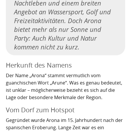
Nachtleben und einem breiten
Nachhaltig bauen und sanieren auf den Kanaren
Giftige Insekten und Spinnen auf den Kanaren
Achamán - Himmelsgott der Guanchen
Star Wars auf Teneriffa?
San Borondón
Garachico
Los Gigantes
Angebot an Wassersport, Golf und
Riesenkalmare in den Gewässern um die Kanarischen
Guayota - Teide, Feuer und die Logik der Angst
Wie Kastilien die Kanarischen Inseln unterwarf
Ferienwohnungen legal vermieten
Walbeobachtung statt Show
Granadilla de Abona
Das Observatorium
Freizeitaktivitäten. Doch Arona
Inseln
bietet mehr als nur Sonne und
Magec - Sonne, Licht und Kalenderwissen
Die Schlachten um Teneriffa
Finca oder Ferienhaus?
Güímar
Pyramiden von Güímar
Party: Auch Kultur und Natur
Chaxiraxi - Muttergöttin der Guanchen
Die Cochenille-Schildlaus
Der Widerstand
Guía de Isora
kommen nicht zu kurz.
Achuguayo - Mond, Zeit und heilige Schluchten
Teneriffas Naturwunder
Konstanz und Teneriffa
Icod de los Vinos
Herkunft des Namens
Zwischen Urlaubsparadies und Quantenwunder
Piratenangriffe auf Teneriffa im 16. Jahrhundert
La Guancha
Der Name „Arona“ stammt vermutlich vom
Die Geologie Teneriffas
François Le Clerc
La Orotava
guanchischen Wort „Arune“. Was es genau bedeutet,
ist unklar – möglicherweise bezieht es sich auf die
La Victoria de Acentejo
Die Guanchen
Amaro Pargo
Lage oder besondere Merkmale der Region.
Legenden, Geheimnisse und die stille Logik Teneriffas
Garachico 1706
Los Realejos
Vom Dorf zum Hotspot
Gegründet wurde Arona im 15. Jahrhundert nach der
La Palma und die Tsunami-Erzählung
Die Schlacht von Santa Cruz 1797
Los Silos
spanischen Eroberung. Lange Zeit war es ein