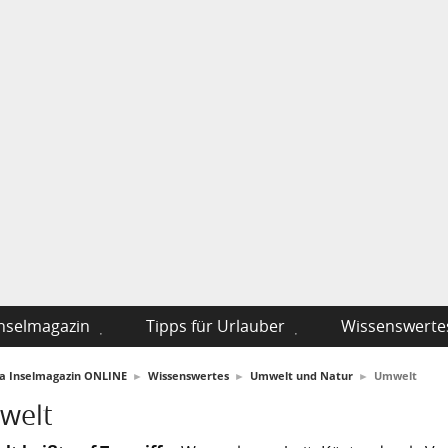
nselmagazin
Tipps für Urlauber
Wissenswerte
fa Inselmagazin ONLINE
►
Wissenswertes
►
Umwelt und Natur
►
Umwelt
welt