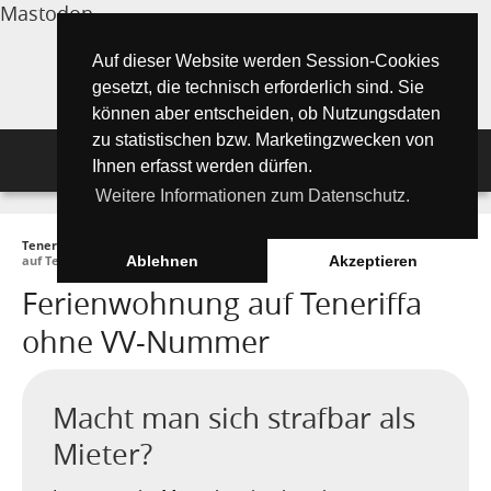
Mastodon
Auf dieser Website werden Session-Cookies
gesetzt, die technisch erforderlich sind. Sie
können aber entscheiden, ob Nutzungsdaten
zu statistischen bzw. Marketingzwecken von
Navigation
Ihnen erfasst werden dürfen.
Weitere Informationen zum Datenschutz.
Inselmagazin
Teneriffa Inselmagazin ONLINE
►
Tipps für Urlauber
►
Ferienwohnung
Tipps für Urlauber
Aktuelle Artikel ►
auf Teneriffa ohne VV-Nummer
Ablehnen
Akzeptieren
Ferienwohnung auf Teneriffa
Wissenswertes
Must See Orte
Tipps für Urlauber
ohne VV-Nummer
Die Kanarischen Inseln
Umwelt und Natur
Teide Nationalpark
Strände
"Must See" - Orte
Teneriffa
Orte und Regionen
Flora
Wandern auf Teneriffa
Santa Cruz de Tenerife
Playa de las Teresitas
Umwelt & Natur
Macht man sich strafbar als
Fuerteventura
Mieter?
Bezirke (Municipios)
El Drago Milenario
Fauna
Teno-Gebirge - Masca
Playa de las Américas
Kontakte für Notfälle
Masca-Schlucht
Geschichte & Geschichten