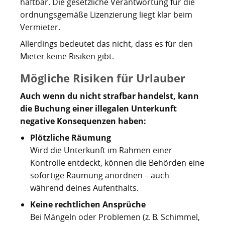
haftbar. Die gesetzliche Verantwortung für die
Kartoffelrevolution 1846
Puerto de la Cruz
ordnungsgemäße Lizenzierung liegt klar beim
Vermieter.
San Cristóbal de La Laguna
Verworfenes Exil
Allerdings bedeutet das nicht, dass es für den
San Juan de la Rambla
Franco auf Teneriffa
Mieter keine Risiken gibt.
Thor Heyerdahl und die Pyramiden von Güímar
San Miguel de Abona
Mögliche Risiken für Urlauber
Auch wenn du nicht strafbar handelst, kann
Santa Cruz de Tenerife
die Buchung einer illegalen Unterkunft
Santa Úrsula
negative Konsequenzen haben:
Plötzliche Räumung
Santiago del Teide
Wird die Unterkunft im Rahmen einer
Kontrolle entdeckt, können die Behörden eine
Tacoronte
sofortige Räumung anordnen – auch
Tegueste
während deines Aufenthalts.
Keine rechtlichen Ansprüche
Bei Mängeln oder Problemen (z. B. Schimmel,