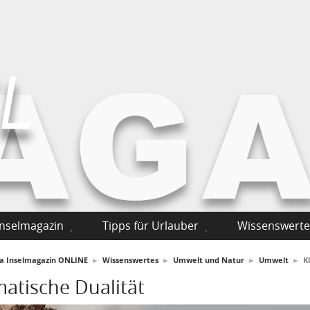
Inselmagazin
Tipps für Urlauber
Wissenswerte
fa Inselmagazin ONLINE
►
Wissenswertes
►
Umwelt und Natur
►
Umwelt
►
K
matische Dualität