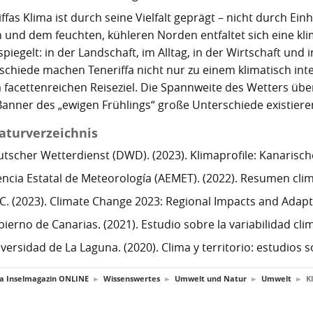
ffas Klima ist durch seine Vielfalt geprägt – nicht durch E
 und dem feuchten, kühleren Norden entfaltet sich eine klim
piegelt: in der Landschaft, im Alltag, in der Wirtschaft un
schiede machen Teneriffa nicht nur zu einem klimatisch in
 facettenreichen Reiseziel. Die Spannweite des Wetters über
anner des „ewigen Frühlings“ große Unterschiede existier
raturverzeichnis
tscher Wetterdienst (DWD). (2023). Klimaprofile: Kanarische
ncia Estatal de Meteorología (AEMET). (2022). Resumen clim
C. (2023). Climate Change 2023: Regional Impacts and Adapt
ierno de Canarias. (2021). Estudio sobre la variabilidad clim
versidad de La Laguna. (2020). Clima y territorio: estudios s
fa Inselmagazin ONLINE
►
Wissenswertes
►
Umwelt und Natur
►
Umwelt
►
K