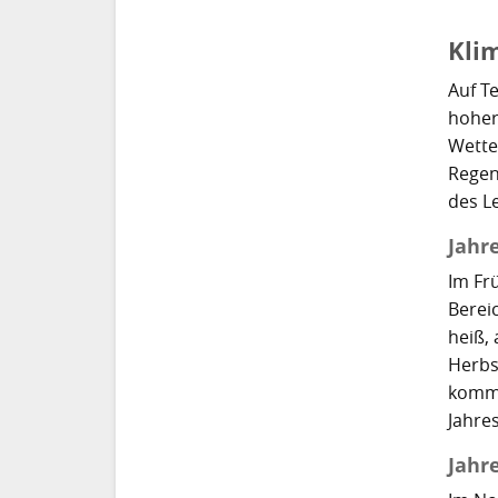
Kli
Auf T
hoher
Wette
Regen,
des L
Jahr
Im Fr
Berei
heiß,
Herbs
komme
Jahre
Jahr