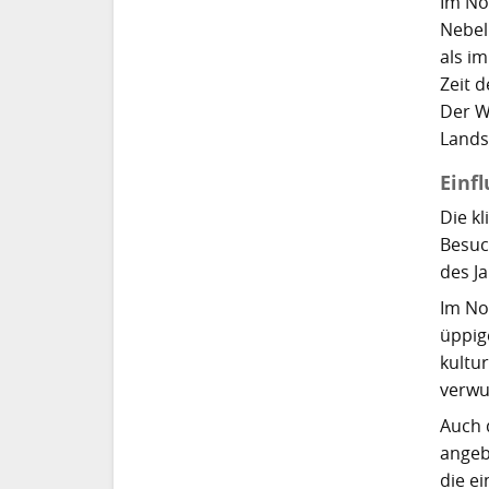
Im No
Nebel
als i
Zeit 
Der W
Lands
Einf
Die k
Besuc
des J
Im No
üppig
kultu
verwu
Auch 
angeb
die e