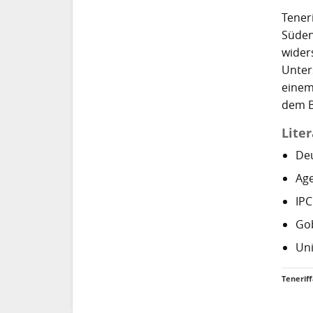
Teneri
Süden
widers
Unter
einem
dem B
Lite
Deu
Age
IPC
Gob
Uni
Tenerif