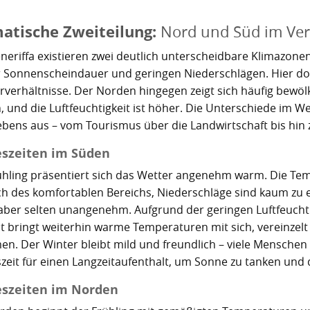
matische Zweiteilung:
Nord und Süd im Ver
eneriffa existieren zwei deutlich unterscheidbare Klimazonen
 Sonnenscheindauer und geringen Niederschlägen. Hier dom
rverhältnisse. Der Norden hingegen zeigt sich häufig bewölkt
 und die Luftfeuchtigkeit ist höher. Die Unterschiede im Wet
ebens aus – vom Tourismus über die Landwirtschaft bis hin z
eszeiten im Süden
ühling präsentiert sich das Wetter angenehm warm. Die Te
ch des komfortablen Bereichs, Niederschläge sind kaum zu 
 aber selten unangenehm. Aufgrund der geringen Luftfeuchtigk
t bringt weiterhin warme Temperaturen mit sich, vereinzel
n. Der Winter bleibt mild und freundlich – viele Menschen
szeit für einen Langzeitaufenthalt, um Sonne zu tanken und 
eszeiten im Norden