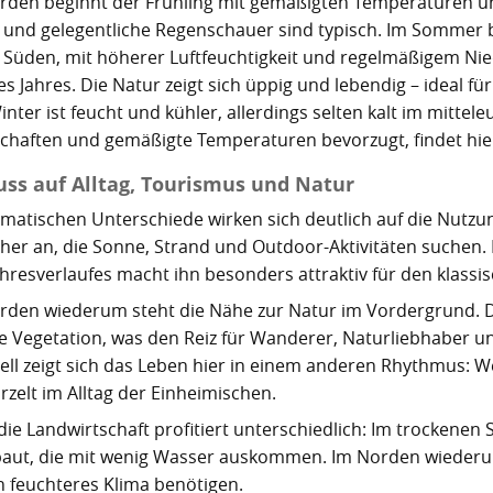
rden beginnt der Frühling mit gemäßigten Temperaturen u
 und gelegentliche Regenschauer sind typisch. Im Sommer bl
m Süden, mit höherer Luftfeuchtigkeit und regelmäßigem Nied
des Jahres. Die Natur zeigt sich üppig und lebendig – idea
inter ist feucht und kühler, allerdings selten kalt im mitte
chaften und gemäßigte Temperaturen bevorzugt, findet hie
luss auf Alltag, Tourismus und Natur
limatischen Unterschiede wirken sich deutlich auf die Nutzun
her an, die Sonne, Strand und Outdoor-Aktivitäten suchen. 
ahresverlaufes macht ihn besonders attraktiv für den klassi
rden wiederum steht die Nähe zur Natur im Vordergrund. Di
e Vegetation, was den Reiz für Wanderer, Naturliebhaber 
rell zeigt sich das Leben hier in einem anderen Rhythmus: 
rzelt im Alltag der Einheimischen.
die Landwirtschaft profitiert unterschiedlich: Im trockene
aut, die mit wenig Wasser auskommen. Im Norden wiederum 
in feuchteres Klima benötigen.