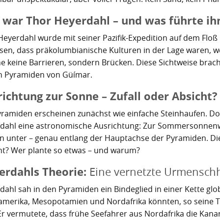
 war Thor Heyerdahl – und was führte ihn
Heyerdahl wurde mit seiner Pazifik-Expedition auf dem Floß K
sen, dass präkolumbianische Kulturen in der Lage waren, w
e keine Barrieren, sondern Brücken. Diese Sichtweise bracht
n Pyramiden von Güímar.
ichtung zur Sonne – Zufall oder Absicht?
yramiden erscheinen zunächst wie einfache Steinhaufen. D
dahl eine astronomische Ausrichtung: Zur Sommersonnenw
n unter – genau entlang der Hauptachse der Pyramiden. Dies
ht? Wer plante so etwas – und warum?
erdahls Theorie:
Eine vernetzte Urmenschh
dahl sah in den Pyramiden ein Bindeglied in einer Kette glo
merika, Mesopotamien und Nordafrika könnten, so seine The
 Er vermutete, dass frühe Seefahrer aus Nordafrika die Kanar