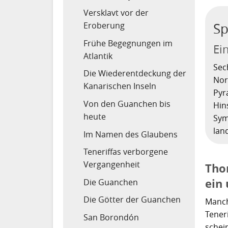
Versklavt vor der
Eroberung
Sp
Frühe Begegnungen im
Ei
Atlantik
Sec
Die Wiederentdeckung der
Nor
Kanarischen Inseln
Pyr
Von den Guanchen bis
Hin
heute
Sym
lan
Im Namen des Glaubens
Teneriffas verborgene
Vergangenheit
Tho
ein 
Die Guanchen
Die Götter der Guanchen
Manch
Tener
San Borondón
schei