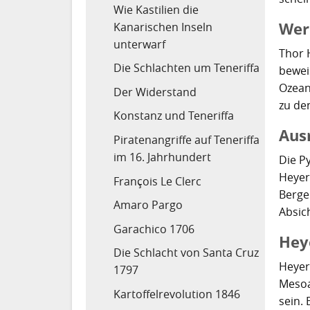
Wie Kastilien die
Wer
Kanarischen Inseln
unterwarf
Thor 
Die Schlachten um Teneriffa
bewei
Ozean
Der Widerstand
zu de
Konstanz und Teneriffa
Ausr
Piratenangriffe auf Teneriffa
im 16. Jahrhundert
Die P
Heyer
François Le Clerc
Berge
Amaro Pargo
Absic
Garachico 1706
Hey
Die Schlacht von Santa Cruz
Heyer
1797
Mesoa
Kartoffelrevolution 1846
sein.