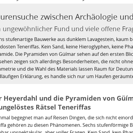
urensuche zwischen Archäologie und
n ungewöhnlicher Fund und viele offene Fr
hs stufenartige Bauwerke aus dunklem Lavagestein, kaum b
dosten Teneriffas. Kein Sand, keine Hieroglyphen, keine P
amide. Die Pyramiden von Güímar sehen auf den ersten Bli
sehen zeigen sich allerdings Besonderheiten, die nicht ohne
metrie und die Wahl des Materials lassen Raum für Deutun
dläufigen Erklärung, es handle sich nur um Haufen geräumte
r Heyerdahl und die Pyramiden von Güímar
ungelöstes Rätsel Teneriffas
mal begegnet man auf Reisen Dingen, die sich nicht einor
iffa gehören zu diesen Phänomenen. Sechs stufenförmige 
nbar unspektakulär, aber voller Fragen. Kein Sand, kein Pha