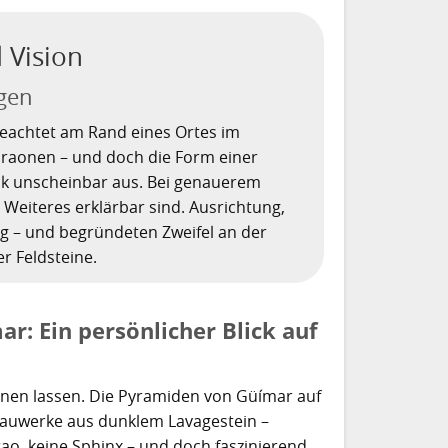
 Vision
agen
eachtet am Rand eines Ortes im
haraonen – und doch die Form einer
ck unscheinbar aus. Bei genauerem
 Weiteres erklärbar sind. Ausrichtung,
g – und begründeten Zweifel an der
r Feldsteine.
: Ein persönlicher Blick auf
dnen lassen. Die Pyramiden von Güímar auf
Bauwerke aus dunklem Lavagestein –
rao, keine Sphinx – und doch faszinierend.