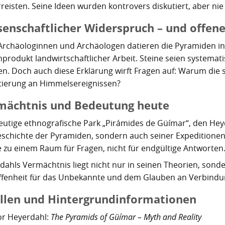
reisten. Seine Ideen wurden kontrovers diskutiert, aber nie
senschaftlicher Widerspruch – und offen
 Archäologinnen und Archäologen datieren die Pyramiden ins
produkt landwirtschaftlicher Arbeit. Steine seien systemat
n. Doch auch diese Erklärung wirft Fragen auf: Warum di
tierung an Himmelsereignissen?
mächtnis und Bedeutung heute
eutige ethnografische Park „Pirámides de Güímar“, den Hey
eschichte der Pyramiden, sondern auch seiner Expeditionen – 
 zu einem Raum für Fragen, nicht für endgültige Antworten
dahls Vermächtnis liegt nicht nur in seinen Theorien, sonde
ffenheit für das Unbekannte und dem Glauben an Verbindu
llen und Hintergrundinformationen
or Heyerdahl:
The Pyramids of Güímar – Myth and Reality