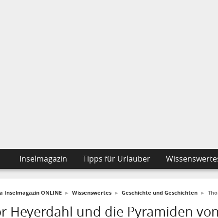
Inselmagazin
Tipps für Urlauber
Wissenswerte
fa Inselmagazin ONLINE
►
Wissenswertes
►
Geschichte und Geschichten
►
Tho
r Heyerdahl und die Pyramiden vo