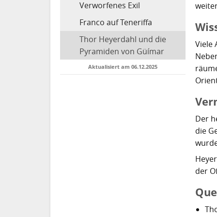
Verworfenes Exil
weiter
Franco auf Teneriffa
Wis
Thor Heyerdahl und die
Viele
Pyramiden von Güímar
Neben
räume
Aktualisiert am 06.12.2025
Orien
Ver
Der h
die G
wurde
Heyer
der O
Que
Th