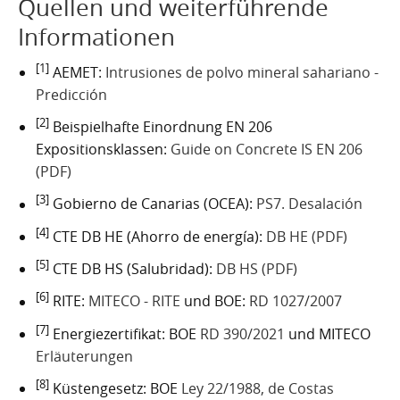
Quellen und weiterführende
Informationen
[1]
AEMET:
Intrusiones de polvo mineral sahariano -
Predicción
[2]
Beispielhafte Einordnung EN 206
Expositionsklassen:
Guide on Concrete IS EN 206
(PDF)
[3]
Gobierno de Canarias (OCEA):
PS7. Desalación
[4]
CTE DB HE (Ahorro de energía):
DB HE (PDF)
[5]
CTE DB HS (Salubridad):
DB HS (PDF)
[6]
RITE:
MITECO - RITE
und BOE:
RD 1027/2007
[7]
Energiezertifikat: BOE
RD 390/2021
und MITECO
Erläuterungen
[8]
Küstengesetz: BOE
Ley 22/1988, de Costas