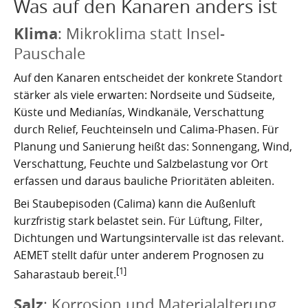
Was auf den Kanaren anders ist
Nachhaltig bauen und sanieren auf den Kanaren
Giftige Insekten und Spinnen auf den Kanaren
Achamán - Himmelsgott der Guanchen
Star Wars auf Teneriffa?
San Borondón
Garachico
Los Gigantes
Klima
: Mikroklima statt Insel-
Riesenkalmare in den Gewässern um die Kanarischen
Guayota - Teide, Feuer und die Logik der Angst
Wie Kastilien die Kanarischen Inseln unterwarf
Ferienwohnungen legal vermieten
Walbeobachtung statt Show
Granadilla de Abona
Das Observatorium
Pauschale
Inseln
Magec - Sonne, Licht und Kalenderwissen
Die Schlachten um Teneriffa
Finca oder Ferienhaus?
Güímar
Pyramiden von Güímar
Auf den Kanaren entscheidet der konkrete Standort
stärker als viele erwarten: Nordseite und Südseite,
Chaxiraxi - Muttergöttin der Guanchen
Die Cochenille-Schildlaus
Der Widerstand
Guía de Isora
Küste und Medianías, Windkanäle, Verschattung
durch Relief, Feuchteinseln und Calima-Phasen. Für
Achuguayo - Mond, Zeit und heilige Schluchten
Teneriffas Naturwunder
Konstanz und Teneriffa
Icod de los Vinos
Planung und Sanierung heißt das: Sonnengang, Wind,
Zwischen Urlaubsparadies und Quantenwunder
Piratenangriffe auf Teneriffa im 16. Jahrhundert
La Guancha
Verschattung, Feuchte und Salzbelastung vor Ort
erfassen und daraus bauliche Prioritäten ableiten.
Die Geologie Teneriffas
François Le Clerc
La Orotava
Bei Staubepisoden (Calima) kann die Außenluft
kurzfristig stark belastet sein. Für Lüftung, Filter,
La Victoria de Acentejo
Die Guanchen
Amaro Pargo
Dichtungen und Wartungsintervalle ist das relevant.
Legenden, Geheimnisse und die stille Logik Teneriffas
Garachico 1706
Los Realejos
AEMET stellt dafür unter anderem Prognosen zu
[1]
Saharastaub bereit.
La Palma und die Tsunami-Erzählung
Die Schlacht von Santa Cruz 1797
Los Silos
Salz
: Korrosion und Materialalterung