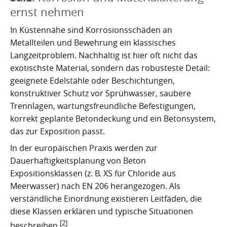
Kartoffelrevolution 1846
Puerto de la Cruz
ernst nehmen
San Cristóbal de La Laguna
Verworfenes Exil
In Küstennähe sind Korrosionsschäden an
Metallteilen und Bewehrung ein klassisches
San Juan de la Rambla
Franco auf Teneriffa
Langzeitproblem. Nachhaltig ist hier oft nicht das
exotischste Material, sondern das robusteste Detail:
Thor Heyerdahl und die Pyramiden von Güímar
San Miguel de Abona
geeignete Edelstähle oder Beschichtungen,
konstruktiver Schutz vor Sprühwasser, saubere
Santa Cruz de Tenerife
Trennlagen, wartungsfreundliche Befestigungen,
korrekt geplante Betondeckung und ein Betonsystem,
Santa Úrsula
das zur Exposition passt.
Santiago del Teide
In der europäischen Praxis werden zur
Dauerhaftigkeitsplanung von Beton
Tacoronte
Expositionsklassen (z. B. XS für Chloride aus
Meerwasser) nach EN 206 herangezogen. Als
Tegueste
verständliche Einordnung existieren Leitfäden, die
diese Klassen erklären und typische Situationen
[2]
beschreiben.