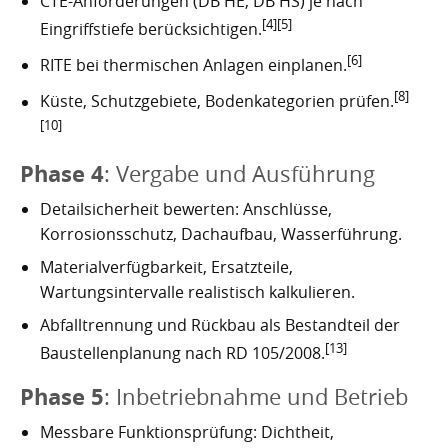
CTE-Anforderungen (DB HE, DB HS) je nach
[4]
[5]
Eingriffstiefe berücksichtigen.
[6]
RITE bei thermischen Anlagen einplanen.
[8]
Küste, Schutzgebiete, Bodenkategorien prüfen.
[10]
Phase 4
: Vergabe und Ausführung
Detailsicherheit bewerten: Anschlüsse,
Korrosionsschutz, Dachaufbau, Wasserführung.
Materialverfügbarkeit, Ersatzteile,
Wartungsintervalle realistisch kalkulieren.
Abfalltrennung und Rückbau als Bestandteil der
[13]
Baustellenplanung nach RD 105/2008.
Phase 5
: Inbetriebnahme und Betrieb
Messbare Funktionsprüfung: Dichtheit,