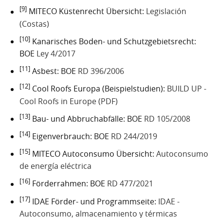
[9]
MITECO Küstenrecht Übersicht:
Legislación
(Costas)
[10]
Kanarisches Boden- und Schutzgebietsrecht:
BOE
Ley 4/2017
[11]
Asbest: BOE
RD 396/2006
[12]
Cool Roofs Europa (Beispielstudien):
BUILD UP -
Cool Roofs in Europe (PDF)
[13]
Bau- und Abbruchabfälle: BOE
RD 105/2008
[14]
Eigenverbrauch: BOE
RD 244/2019
[15]
MITECO Autoconsumo Übersicht:
Autoconsumo
de energía eléctrica
[16]
Förderrahmen: BOE
RD 477/2021
[17]
IDAE Förder- und Programmseite:
IDAE -
Autoconsumo, almacenamiento y térmicas