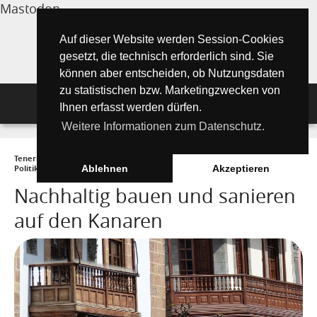
Mastodon
Auf dieser Website werden Session-Cookies
gesetzt, die technisch erforderlich sind. Sie
können aber entscheiden, ob Nutzungsdaten
zu statistischen bzw. Marketingzwecken von
Navigation
Ihnen erfasst werden dürfen.
Weitere Informationen zum Datenschutz.
Inselmagazin
Teneriffa Inselmagazin ONLINE
►
Wissenswertes
►
Gesellschaft und
Tipps für Urlauber
Aktuelle Artikel ►
Politik
►
Nachhaltig bauen und sanieren auf den Kanaren
Ablehnen
Akzeptieren
Nachhaltig bauen und sanieren
Wissenswertes
Must See Orte
Tipps für Urlauber
auf den Kanaren
Die Kanarischen Inseln
Umwelt und Natur
Teide Nationalpark
Strände
"Must See" - Orte
Teneriffa
Orte und Regionen
Flora
Wandern auf Teneriffa
Santa Cruz de Tenerife
Playa de las Teresitas
Umwelt & Natur
Fuerteventura
Bezirke (Municipios)
El Drago Milenario
Fauna
Teno-Gebirge - Masca
Playa de las Américas
Kontakte für Notfälle
Masca-Schlucht
Geschichte & Geschichten