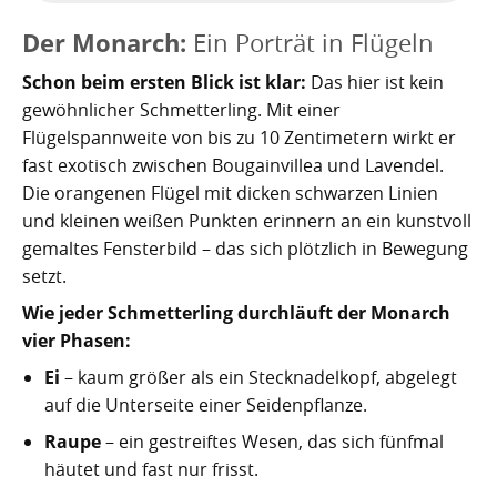
Nachhaltig bauen und sanieren auf den Kanaren
Giftige Insekten und Spinnen auf den Kanaren
Achamán - Himmelsgott der Guanchen
Star Wars auf Teneriffa?
San Borondón
Garachico
Los Gigantes
Der Monarch:
Ein Porträt in Flügeln
Riesenkalmare in den Gewässern um die Kanarischen
Guayota - Teide, Feuer und die Logik der Angst
Wie Kastilien die Kanarischen Inseln unterwarf
Ferienwohnungen legal vermieten
Walbeobachtung statt Show
Granadilla de Abona
Das Observatorium
Schon beim ersten Blick ist klar:
Das hier ist kein
Inseln
gewöhnlicher Schmetterling. Mit einer
Magec - Sonne, Licht und Kalenderwissen
Die Schlachten um Teneriffa
Finca oder Ferienhaus?
Güímar
Pyramiden von Güímar
Flügelspannweite von bis zu 10 Zentimetern wirkt er
Chaxiraxi - Muttergöttin der Guanchen
Die Cochenille-Schildlaus
Der Widerstand
Guía de Isora
fast exotisch zwischen Bougainvillea und Lavendel.
Die orangenen Flügel mit dicken schwarzen Linien
Achuguayo - Mond, Zeit und heilige Schluchten
Teneriffas Naturwunder
Konstanz und Teneriffa
Icod de los Vinos
und kleinen weißen Punkten erinnern an ein kunstvoll
gemaltes Fensterbild – das sich plötzlich in Bewegung
Zwischen Urlaubsparadies und Quantenwunder
Piratenangriffe auf Teneriffa im 16. Jahrhundert
La Guancha
setzt.
Die Geologie Teneriffas
François Le Clerc
La Orotava
Wie jeder Schmetterling durchläuft der Monarch
vier Phasen:
La Victoria de Acentejo
Die Guanchen
Amaro Pargo
Ei
– kaum größer als ein Stecknadelkopf, abgelegt
auf die Unterseite einer Seidenpflanze.
Legenden, Geheimnisse und die stille Logik Teneriffas
Garachico 1706
Los Realejos
Raupe
– ein gestreiftes Wesen, das sich fünfmal
La Palma und die Tsunami-Erzählung
Die Schlacht von Santa Cruz 1797
Los Silos
häutet und fast nur frisst.