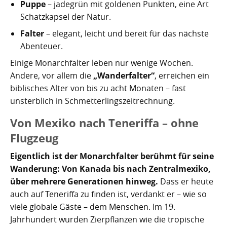
Puppe
– jadegrün mit goldenen Punkten, eine Art
Kartoffelrevolution 1846
Puerto de la Cruz
Schatzkapsel der Natur.
San Cristóbal de La Laguna
Verworfenes Exil
Falter
– elegant, leicht und bereit für das nächste
Abenteuer.
San Juan de la Rambla
Franco auf Teneriffa
Einige Monarchfalter leben nur wenige Wochen.
Thor Heyerdahl und die Pyramiden von Güímar
San Miguel de Abona
Andere, vor allem die
„Wanderfalter“
, erreichen ein
biblisches Alter von bis zu acht Monaten – fast
Santa Cruz de Tenerife
unsterblich in Schmetterlingszeitrechnung.
Santa Úrsula
Von Mexiko nach Teneriffa – ohne
Flugzeug
Santiago del Teide
Eigentlich ist der Monarchfalter berühmt für seine
Tacoronte
Wanderung: Von Kanada bis nach Zentralmexiko,
über mehrere Generationen hinweg.
Dass er heute
Tegueste
auch auf Teneriffa zu finden ist, verdankt er – wie so
viele globale Gäste – dem Menschen. Im 19.
Jahrhundert wurden Zierpflanzen wie die tropische