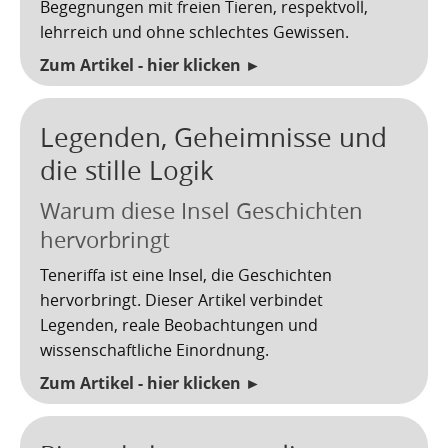
Begegnungen mit freien Tieren, respektvoll,
Kartoffelrevolution 1846
Puerto de la Cruz
lehrreich und ohne schlechtes Gewissen.
San Cristóbal de La Laguna
Verworfenes Exil
Zum Artikel - hier klicken ►
San Juan de la Rambla
Franco auf Teneriffa
Legenden, Geheimnisse und
Thor Heyerdahl und die Pyramiden von Güímar
San Miguel de Abona
die stille Logik
Santa Cruz de Tenerife
Warum diese Insel Geschichten
hervorbringt
Santa Úrsula
Teneriffa ist eine Insel, die Geschichten
Santiago del Teide
hervorbringt. Dieser Artikel verbindet
Legenden, reale Beobachtungen und
Tacoronte
wissenschaftliche Einordnung.
Tegueste
Zum Artikel - hier klicken ►