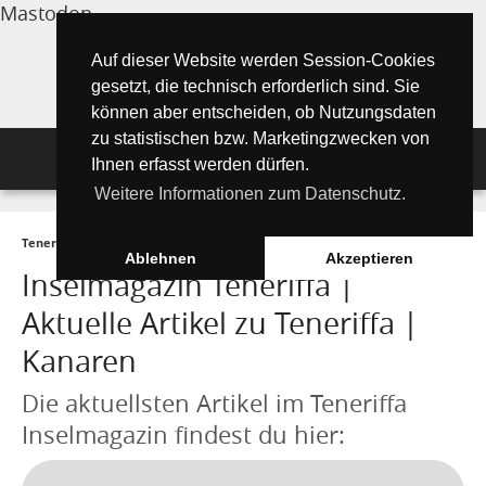
Mastodon
Auf dieser Website werden Session-Cookies
gesetzt, die technisch erforderlich sind. Sie
können aber entscheiden, ob Nutzungsdaten
zu statistischen bzw. Marketingzwecken von
Navigation
Ihnen erfasst werden dürfen.
Weitere Informationen zum Datenschutz.
Inselmagazin
Teneriffa Inselmagazin ONLINE
►
Inselmagazin
►
Aktuelle Artikel ►
Tipps für Urlauber
Aktuelle Artikel ►
Ablehnen
Akzeptieren
Inselmagazin Teneriffa |
Wissenswertes
Must See Orte
Tipps für Urlauber
Aktuelle Artikel zu Teneriffa |
Die Kanarischen Inseln
Umwelt und Natur
Teide Nationalpark
Strände
Kanaren
"Must See" - Orte
Teneriffa
Orte und Regionen
Flora
Die aktuellsten Artikel im Teneriffa
Wandern auf Teneriffa
Santa Cruz de Tenerife
Playa de las Teresitas
Umwelt & Natur
Inselmagazin findest du hier:
Fuerteventura
Bezirke (Municipios)
El Drago Milenario
Fauna
Teno-Gebirge - Masca
Playa de las Américas
Kontakte für Notfälle
Masca-Schlucht
Geschichte & Geschichten