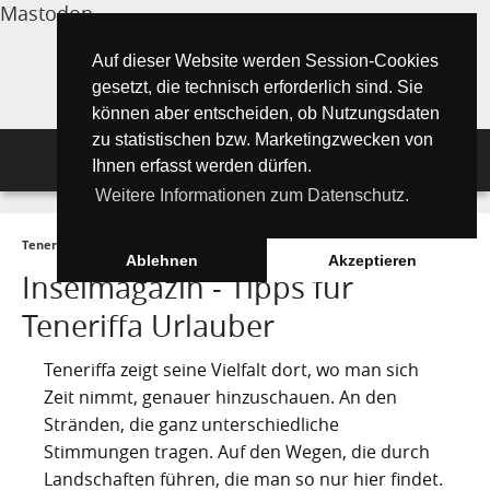
Mastodon
Auf dieser Website werden Session-Cookies
gesetzt, die technisch erforderlich sind. Sie
können aber entscheiden, ob Nutzungsdaten
zu statistischen bzw. Marketingzwecken von
Navigation
Ihnen erfasst werden dürfen.
Weitere Informationen zum Datenschutz.
Inselmagazin
Teneriffa Inselmagazin ONLINE
►
Tipps für Urlauber
Tipps für Urlauber
Aktuelle Artikel ►
Ablehnen
Akzeptieren
Inselmagazin - Tipps für
Wissenswertes
Must See Orte
Tipps für Urlauber
Teneriffa Urlauber
Die Kanarischen Inseln
Umwelt und Natur
Teide Nationalpark
Strände
"Must See" - Orte
Teneriffa zeigt seine Vielfalt dort, wo man sich
Teneriffa
Zeit nimmt, genauer hinzuschauen. An den
Orte und Regionen
Flora
Santa Cruz de Tenerife
Wandern auf Teneriffa
Playa de las Teresitas
Umwelt & Natur
Stränden, die ganz unterschiedliche
Fuerteventura
Bezirke (Municipios)
El Drago Milenario
Fauna
Stimmungen tragen. Auf den Wegen, die durch
Teno-Gebirge - Masca
Playa de las Américas
Kontakte für Notfälle
Masca-Schlucht
Geschichte & Geschichten
Landschaften führen, die man so nur hier findet.