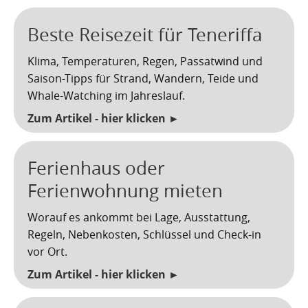
Kartoffelrevolution 1846
Puerto de la Cruz
Beste Reisezeit für Teneriffa
San Cristóbal de La Laguna
Verworfenes Exil
Klima, Temperaturen, Regen, Passatwind und
San Juan de la Rambla
Franco auf Teneriffa
Saison-Tipps für Strand, Wandern, Teide und
Whale-Watching im Jahreslauf.
Thor Heyerdahl und die Pyramiden von Güímar
San Miguel de Abona
Zum Artikel - hier klicken ►
Santa Cruz de Tenerife
Santa Úrsula
Ferienhaus oder
Ferienwohnung mieten
Santiago del Teide
Worauf es ankommt bei Lage, Ausstattung,
Tacoronte
Regeln, Nebenkosten, Schlüssel und Check-in
vor Ort.
Tegueste
Zum Artikel - hier klicken ►