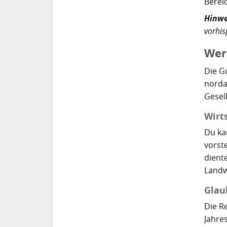
Berei
Hinwe
vorhis
Wer
Die G
norda
Gesel
Wirt
Du ka
vorst
dient
Landw
Glau
Die R
Jahre