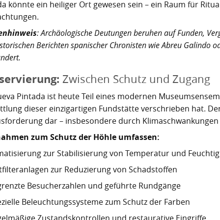
da könnte ein heiliger Ort gewesen sein – ein Raum für Rit
chtungen.
enhinweis
: Archäologische Deutungen beruhen auf Funden, Verg
storischen Berichten spanischer Chronisten wie Abreu Galindo o
ndert.
servierung:
Zwischen Schutz und Zugang
ueva Pintada ist heute Teil eines modernen Museumsensemb
ttlung dieser einzigartigen Fundstätte verschrieben hat. Der
sforderung dar – insbesondere durch Klimaschwankungen 
ahmen zum Schutz der Höhle umfassen:
matisierung zur Stabilisierung von Temperatur und Feuchtig
tfilteranlagen zur Reduzierung von Schadstoffen
grenzte Besucherzahlen und geführte Rundgänge
zielle Beleuchtungssysteme zum Schutz der Farben
elmäßige Zustandskontrollen und restaurative Eingriffe