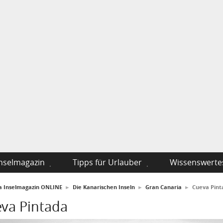
nselmagazin
Tipps für Urlauber
Wissenswerte
fa Inselmagazin ONLINE
►
Die Kanarischen Inseln
►
Gran Canaria
►
Cueva Pint
va Pintada