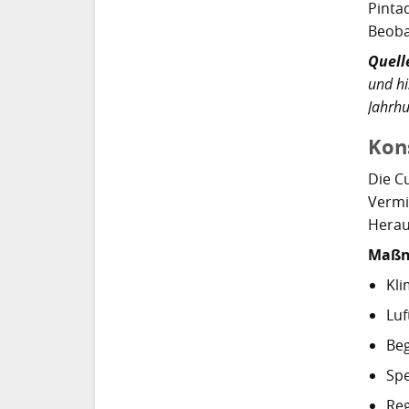
Pinta
Beoba
Quell
und hi
Jahrhu
Kon
Die C
Vermi
Herau
Maßn
Kli
Luf
Be
Spe
Reg