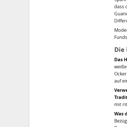
dass 
Guanc
Differ
Moder
Funds
Die
Das H
weiße
Ocker
auf e
Verwe
Tradi
mit ri
Was d
Bezüg