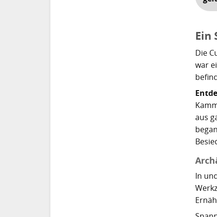
Ein 
Die C
war e
befin
Entde
Kamme
aus g
began
Besie
Arch
In un
Werkz
Ernäh
Spanne