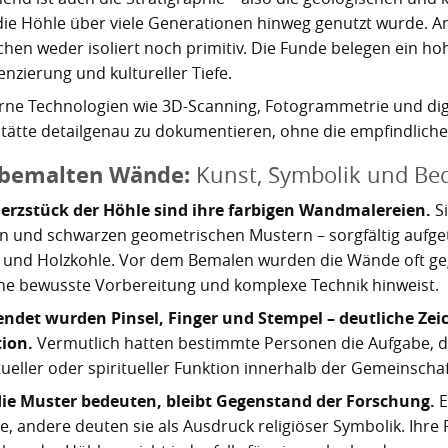
die Höhle über viele Generationen hinweg genutzt wurde. 
hen weder isoliert noch primitiv. Die Funde belegen ein ho
enzierung und kultureller Tiefe.
ne Technologien wie 3D-Scanning, Fotogrammetrie und digit
tätte detailgenau zu dokumentieren, ohne die empfindliche
 bemalten Wände:
Kunst, Symbolik und Be
erzstück der Höhle sind ihre farbigen Wandmalereien.
Si
n und schwarzen geometrischen Mustern – sorgfältig aufge
 und Holzkohle. Vor dem Bemalen wurden die Wände oft geg
ine bewusste Vorbereitung und komplexe Technik hinweist.
ndet wurden Pinsel, Finger und Stempel – deutliche Zei
tion.
Vermutlich hatten bestimmte Personen die Aufgabe, d
tueller oder spiritueller Funktion innerhalb der Gemeinschaf
ie Muster bedeuten, bleibt Gegenstand der Forschung.
E
e, andere deuten sie als Ausdruck religiöser Symbolik. Ihre