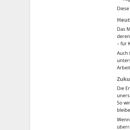
Diese
Heut
Das M
deren
– für
Auch 
unter
Arbeit
Zuku
Die E
uners
So wi
bleibe
Wenn 
überr