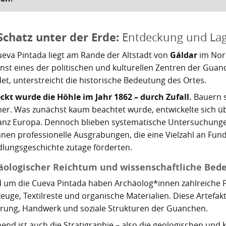
Schatz unter der Erde:
Entdeckung und La
ueva Pintada liegt am Rande der Altstadt von
Gáldar
im Nor
inst eines der politischen und kulturellen Zentren der Guan
det, unterstreicht die historische Bedeutung des Ortes.
ckt wurde die Höhle im Jahr 1862 – durch Zufall.
Bauern s
r. Was zunächst kaum beachtet wurde, entwickelte sich üb
anz Europa. Dennoch blieben systematische Untersuchungen
nen professionelle Ausgrabungen, die eine Vielzahl an Fu
dlungsgeschichte zutage förderten.
äologischer Reichtum und wissenschaftliche Bed
d um die Cueva Pintada haben Archäolog*innen zahlreiche F
euge, Textilreste und organische Materialien. Diese Artefakt
rung, Handwerk und soziale Strukturen der Guanchen.
nd ist auch die Stratigraphie – also die geologischen und k