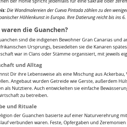
chen der Höhle spricht jedenfalls für eine sakrale oder zere
is
: Die Wandmalereien der Cueva Pintada zählen zu den wenigen
panischer Höhlenkunst in Europa. Ihre Datierung reicht bis ins 6.
 waren die Guanchen?
uanchen sind die indigenen Bewohner Gran Canarias und and
frikanischen Ursprungs, besiedelten sie die Kanaren spätest
lschaft war in Clans oder Stämme organisiert, mit jeweils e
schaft und Alltag
nnst Dir ihre Lebensweise als eine Mischung aus Ackerbau,
ellen. Angebaut wurden Getreide wie Gerste, außerdem Hül
en als Nutztiere. Auch entwickelten sie einfache Bewässer
irtschaft zu betreiben.
be und Rituale
eligion der Guanchen basierte auf einer Naturverehrung mit 
slauf verbunden waren. Feste, Opfergaben und Zeremonien sp