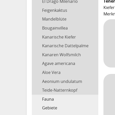
Tener
El Drago Milenario
Kiefe
Feigenkaktus
Merkm
Mandelblüte
Bougainvillea
Kanarische Kiefer
Kanarische Dattelpalme
Kanaren Wolfsmilch
Agave americana
Aloe Vera
Aeonium undulatum
Teide-Natternkopf
Fauna
Gebiete