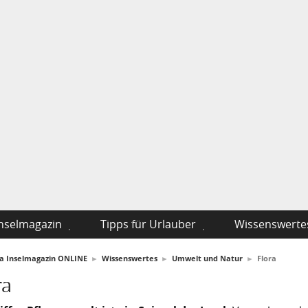
nselmagazin
Tipps für Urlauber
Wissenswerte
fa Inselmagazin ONLINE
►
Wissenswertes
►
Umwelt und Natur
►
Flora
ra