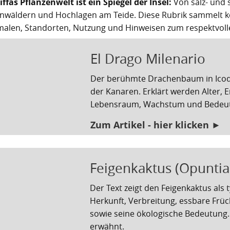
iffas Pflanzenwelt ist ein Spiegel der Insel:
Von salz- und
rnwäldern und Hochlagen am Teide. Diese Rubrik sammelt ko
alen, Standorten, Nutzung und Hinweisen zum respektvol
El Drago Milenario
Der berühmte Drachenbaum in Icod 
der Kanaren. Erklärt werden Alter, E
Lebensraum, Wachstum und Bedeutu
Zum Artikel - hier klicken ►
Feigenkaktus (Opuntia
Der Text zeigt den Feigenkaktus als 
Herkunft, Verbreitung, essbare Früc
sowie seine ökologische Bedeutung. 
erwähnt.