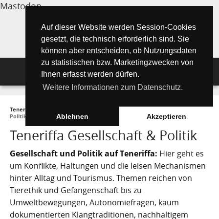
Mastodon
Auf dieser Website werden Session-Cookies
gesetzt, die technisch erforderlich sind. Sie
können aber entscheiden, ob Nutzungsdaten
zu statistischen bzw. Marketingzwecken von
Navigation
Ihnen erfasst werden dürfen.
Weitere Informationen zum Datenschutz.
Inselmagazin
Teneriffa Inselmagazin ONLINE
►
Wissenswertes
►
Gesellschaft und
Tipps für Urlauber
Aktuelle Artikel ►
Politik
Ablehnen
Akzeptieren
Teneriffa Gesellschaft & Politik
Wissenswertes
Must See Orte
Tipps für Urlauber
Gesellschaft und Politik auf Teneriffa:
Hier geht es
Die Kanarischen Inseln
Umwelt und Natur
Teide Nationalpark
Strände
"Must See" - Orte
um Konflikte, Haltungen und die leisen Mechanismen
Teneriffa
hinter Alltag und Tourismus. Themen reichen von
Orte und Regionen
Flora
Santa Cruz de Tenerife
Wandern auf Teneriffa
Playa de las Teresitas
Umwelt & Natur
Tierethik und Gefangenschaft bis zu
Fuerteventura
Bezirke (Municipios)
El Drago Milenario
Fauna
Umweltbewegungen, Autonomiefragen, kaum
Teno-Gebirge - Masca
Playa de las Américas
Kontakte für Notfälle
Masca-Schlucht
Geschichte & Geschichten
dokumentierten Klangtraditionen, nachhaltigem