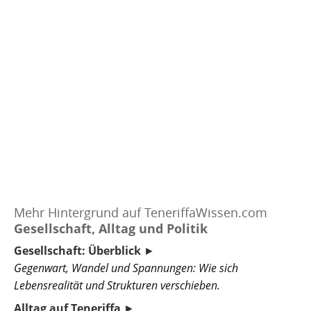
Zum Artikel - hier klicken ►
Zum Artikel - hier klicken ►
Mehr Hintergrund auf TeneriffaWissen.com
Gesellschaft, Alltag und Politik
Gesellschaft: Überblick
►
Gegenwart, Wandel und Spannungen: Wie sich
Lebensrealität und Strukturen verschieben.
Alltag auf Teneriffa
►