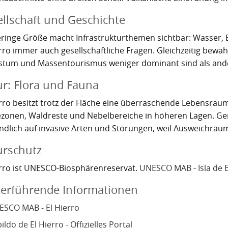
llschaft und Geschichte
eringe Größe macht Infrastrukturthemen sichtbar: Wasser, E
rro immer auch gesellschaftliche Fragen. Gleichzeitig bewahrt
tum und Massentourismus weniger dominant sind als and
r: Flora und Fauna
erro besitzt trotz der Fläche eine überraschende Lebensrau
zonen, Waldreste und Nebelbereiche in höheren Lagen. Ger
ndlich auf invasive Arten und Störungen, weil Ausweichräum
urschutz
erro ist UNESCO-Biosphärenreservat.
UNESCO MAB - Isla de E
terführende Informationen
SCO MAB - El Hierro
ildo de El Hierro - Offizielles Portal