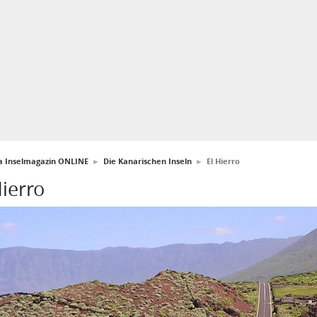
fa Inselmagazin ONLINE
►
Die Kanarischen Inseln
►
El Hierro
Hierro