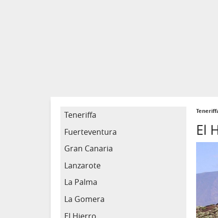
Tenerif
Teneriffa
El 
Fuerteventura
Gran Canaria
Lanzarote
La Palma
La Gomera
El Hierro