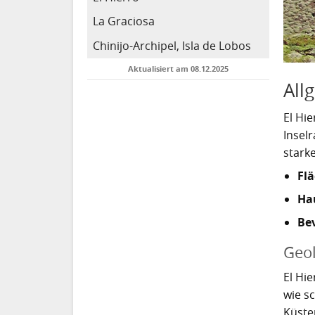
La Graciosa
Chinijo-Archipel, Isla de Lobos
Aktualisiert am 08.12.2025
All
El Hie
Insel
stark
Flä
Hau
Be
Geol
El Hie
wie s
Küste