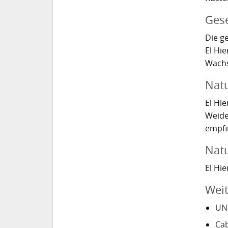
Gese
Die g
El Hie
Wachs
Natu
El Hi
Weide
empfi
Nat
El Hi
Wei
UNE
Cab