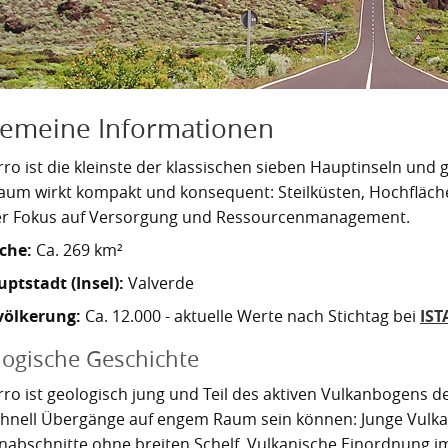
gemeine Informationen
rro ist die kleinste der klassischen sieben Hauptinseln und g
raum wirkt kompakt und konsequent: Steilküsten, Hochfläche
er Fokus auf Versorgung und Ressourcenmanagement.
che:
Ca. 269 km²
ptstadt (Insel):
Valverde
völkerung:
Ca. 12.000 - aktuelle Werte nach Stichtag bei
IST
ogische Geschichte
rro ist geologisch jung und Teil des aktiven Vulkanbogens der
chnell Übergänge auf engem Raum sein können: Junge Vulka
nabschnitte ohne breiten Schelf. Vulkanische Einordnung i