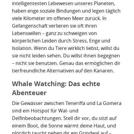
Nachhaltig bauen und sanieren auf den Kanaren
Giftige Insekten und Spinnen auf den Kanaren
Achamán - Himmelsgott der Guanchen
Star Wars auf Teneriffa?
San Borondón
Garachico
intelligentesten Lebewesen unseres Planeten,
Los Gigantes
haben enge soziale Bindungen und legen täglich
Riesenkalmare in den Gewässern um die Kanarischen
Guayota - Teide, Feuer und die Logik der Angst
Wie Kastilien die Kanarischen Inseln unterwarf
Ferienwohnungen legal vermieten
Walbeobachtung statt Show
Granadilla de Abona
Das Observatorium
viele Kilometer im offenen Meer zurück. In
Inseln
Gefangenschaft verlieren sie oft ihren
Magec - Sonne, Licht und Kalenderwissen
Die Schlachten um Teneriffa
Finca oder Ferienhaus?
Güímar
Pyramiden von Güímar
Lebenswillen – ganz zu schweigen von
körperlichen Leiden durch Stress, Enge und
Chaxiraxi - Muttergöttin der Guanchen
Die Cochenille-Schildlaus
Der Widerstand
Guía de Isora
Isolation. Wenn du Tiere wirklich liebst, willst du
sie nicht leiden sehen. Du willst ihnen begegnen
Achuguayo - Mond, Zeit und heilige Schluchten
Teneriffas Naturwunder
Konstanz und Teneriffa
Icod de los Vinos
– nicht sie benutzen. Genau das ermöglichen dir
Zwischen Urlaubsparadies und Quantenwunder
Piratenangriffe auf Teneriffa im 16. Jahrhundert
La Guancha
tierfreundliche Alternativen auf den Kanaren.
Whale Watching: Das echte
Die Geologie Teneriffas
François Le Clerc
La Orotava
Abenteuer
La Victoria de Acentejo
Die Guanchen
Amaro Pargo
Die Gewässer zwischen Teneriffa und La Gomera
Legenden, Geheimnisse und die stille Logik Teneriffas
Garachico 1706
Los Realejos
sind ein Hotspot für Wal- und
Delfinbeobachtungen. Stell dir vor, du sitzt auf
La Palma und die Tsunami-Erzählung
Die Schlacht von Santa Cruz 1797
Los Silos
einem Boot, die Sonne wärmt deine Haut, und
plötzlich taucht neben dir ein Grindwal auf –