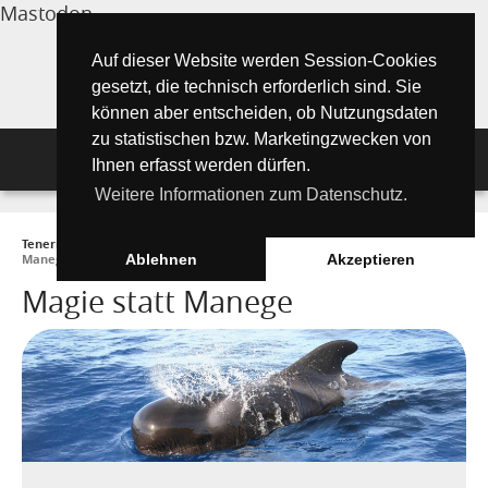
Mastodon
Auf dieser Website werden Session-Cookies
gesetzt, die technisch erforderlich sind. Sie
können aber entscheiden, ob Nutzungsdaten
zu statistischen bzw. Marketingzwecken von
Navigation
Ihnen erfasst werden dürfen.
Weitere Informationen zum Datenschutz.
Inselmagazin
Teneriffa Inselmagazin ONLINE
►
Tipps für Urlauber
►
Magie statt
Tipps für Urlauber
Aktuelle Artikel ►
Manege
Ablehnen
Akzeptieren
Magie statt Manege
Wissenswertes
Must See Orte
Tipps für Urlauber
Die Kanarischen Inseln
Umwelt und Natur
Teide Nationalpark
Strände
"Must See" - Orte
Teneriffa
Orte und Regionen
Flora
Wandern auf Teneriffa
Santa Cruz de Tenerife
Playa de las Teresitas
Umwelt & Natur
Fuerteventura
Bezirke (Municipios)
El Drago Milenario
Fauna
Teno-Gebirge - Masca
Playa de las Américas
Kontakte für Notfälle
Masca-Schlucht
Geschichte & Geschichten