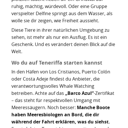
Kartoffelrevolution 1846
Puerto de la Cruz
ruhig, mächtig, würdevoll. Oder eine Gruppe
verspielter Delfine springt aus dem Wasser, als
San Cristóbal de La Laguna
Verworfenes Exil
wolle sie dir zeigen, wie Freiheit aussieht.
San Juan de la Rambla
Franco auf Teneriffa
Diese Tiere in ihrer natürlichen Umgebung zu
sehen, ist mehr als nur ein Ausflug. Es ist ein
Thor Heyerdahl und die Pyramiden von Güímar
San Miguel de Abona
Geschenk. Und es verändert deinen Blick auf die
Welt.
Santa Cruz de Tenerife
Wo du auf Teneriffa starten kannst
Santa Úrsula
In den Häfen von Los Cristianos, Puerto Colón
oder Costa Adeje findest du Anbieter, die
Santiago del Teide
verantwortungsvolles Whale Watching
Tacoronte
betreiben. Achte auf das
„Barco Azul“
-Zertifikat
– das steht für respektvollen Umgang mit
Tegueste
Meeressäugern. Noch besser:
Manche Boote
haben Meeresbiologen an Bord, die dir
während der Fahrt erklären, was du siehst.