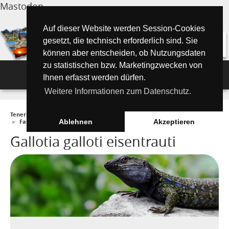
Mastodon
Auf dieser Website werden Session-Cookies
gesetzt, die technisch erforderlich sind. Sie
können aber entscheiden, ob Nutzungsdaten
zu statistischen bzw. Marketingzwecken von
Navigation
Ihnen erfasst werden dürfen.
Weitere Informationen zum Datenschutz.
Inselmagazin
Teneriffa Inselmagazin ONLINE
►
Wissenswertes
►
Umwelt und Natur
Tipps für Urlauber
Aktuelle Artikel ►
►
Fauna
►
Gallotia galloti eisentrauti
Ablehnen
Akzeptieren
Gallotia galloti eisentrauti
Wissenswertes
Must See Orte
Tipps für Urlauber
Die Kanarischen Inseln
Umwelt und Natur
Teide Nationalpark
Strände
"Must See" - Orte
Teneriffa
Orte und Regionen
Flora
Wandern auf Teneriffa
Santa Cruz de Tenerife
Playa de las Teresitas
Umwelt & Natur
Fuerteventura
Bezirke (Municipios)
El Drago Milenario
Fauna
Teno-Gebirge - Masca
Playa de las Américas
Kontakte für Notfälle
Masca-Schlucht
Geschichte & Geschichten