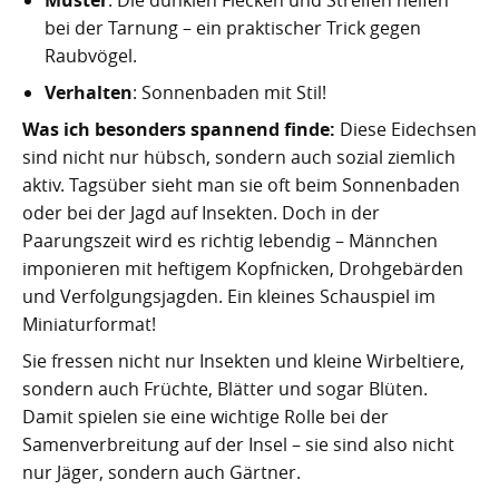
Kartoffelrevolution 1846
Puerto de la Cruz
bei der Tarnung – ein praktischer Trick gegen
Raubvögel.
San Cristóbal de La Laguna
Verworfenes Exil
Verhalten
: Sonnenbaden mit Stil!
San Juan de la Rambla
Franco auf Teneriffa
Was ich besonders spannend finde:
Diese Eidechsen
sind nicht nur hübsch, sondern auch sozial ziemlich
Thor Heyerdahl und die Pyramiden von Güímar
San Miguel de Abona
aktiv. Tagsüber sieht man sie oft beim Sonnenbaden
oder bei der Jagd auf Insekten. Doch in der
Santa Cruz de Tenerife
Paarungszeit wird es richtig lebendig – Männchen
Santa Úrsula
imponieren mit heftigem Kopfnicken, Drohgebärden
und Verfolgungsjagden. Ein kleines Schauspiel im
Santiago del Teide
Miniaturformat!
Sie fressen nicht nur Insekten und kleine Wirbeltiere,
Tacoronte
sondern auch Früchte, Blätter und sogar Blüten.
Tegueste
Damit spielen sie eine wichtige Rolle bei der
Samenverbreitung auf der Insel – sie sind also nicht
nur Jäger, sondern auch Gärtner.