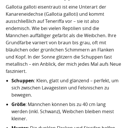
Nachhaltig bauen und sanieren auf den Kanaren
Giftige Insekten und Spinnen auf den Kanaren
Achamán - Himmelsgott der Guanchen
Star Wars auf Teneriffa?
San Borondón
Garachico
Los Gigantes
Gallotia galloti eisentrauti ist eine Unterart der
Kanareneidechse (Gallotia galloti) und kommt
Riesenkalmare in den Gewässern um die Kanarischen
Guayota - Teide, Feuer und die Logik der Angst
Wie Kastilien die Kanarischen Inseln unterwarf
Ferienwohnungen legal vermieten
Walbeobachtung statt Show
Granadilla de Abona
Das Observatorium
ausschließlich auf Teneriffa vor – sie ist also
Inseln
endemisch. Wie bei vielen Reptilien sind die
Magec - Sonne, Licht und Kalenderwissen
Die Schlachten um Teneriffa
Finca oder Ferienhaus?
Güímar
Pyramiden von Güímar
Männchen auffälliger gefärbt als die Weibchen. Ihre
Chaxiraxi - Muttergöttin der Guanchen
Die Cochenille-Schildlaus
Der Widerstand
Guía de Isora
Grundfarbe variiert von braun bis grau, oft mit
bläulichen oder grünlichen Schimmern an Flanken
Achuguayo - Mond, Zeit und heilige Schluchten
Teneriffas Naturwunder
Konstanz und Teneriffa
Icod de los Vinos
und Kopf. In der Sonne glitzern die Schuppen fast
metallisch – ein Anblick, der mich jedes Mal aufs Neue
Zwischen Urlaubsparadies und Quantenwunder
Piratenangriffe auf Teneriffa im 16. Jahrhundert
La Guancha
fasziniert.
Die Geologie Teneriffas
François Le Clerc
La Orotava
Schuppen
: Klein, glatt und glänzend – perfekt, um
sich zwischen Lavagestein und Felsnischen zu
La Victoria de Acentejo
Die Guanchen
Amaro Pargo
bewegen.
Größe
: Männchen können bis zu 40 cm lang
Legenden, Geheimnisse und die stille Logik Teneriffas
Garachico 1706
Los Realejos
werden (inkl. Schwanz), Weibchen bleiben meist
La Palma und die Tsunami-Erzählung
Die Schlacht von Santa Cruz 1797
Los Silos
kleiner.
Muster
: Die dunklen Flecken und Streifen helfen