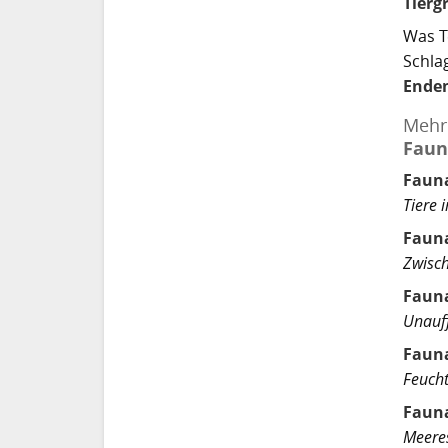
Tierg
Was T
Schlag
Endem
Mehr
Faun
Fauna
Tiere 
Faun
Zwisc
Faun
Unauff
Fauna
Feucht
Faun
Meeres