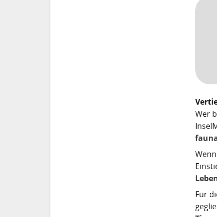
Verti
Wer b
Insel
fauna
Wenn 
Einst
Leben
Für di
gegli