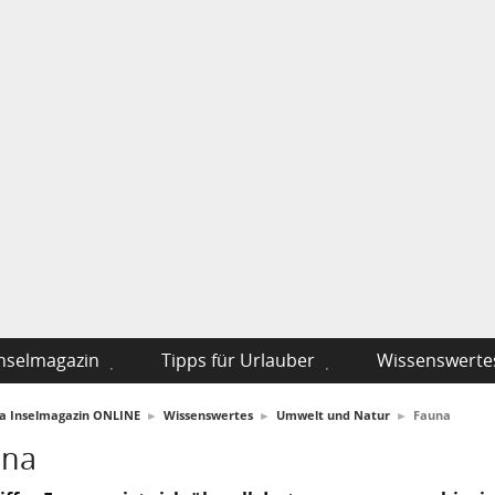
nselmagazin
Tipps für Urlauber
Wissenswerte
fa Inselmagazin ONLINE
►
Wissenswertes
►
Umwelt und Natur
►
Fauna
una