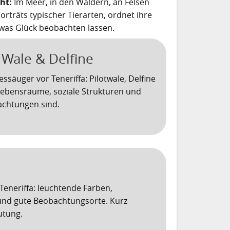
ht:
Im Meer, in den Wäldern, an Felsen
rträts typischer Tierarten, ordnet ihre
was Glück beobachten lassen.
 Wale & Delfine
äuger vor Teneriffa: Pilotwale, Delfine
Lebensräume, soziale Strukturen und
achtungen sind.
Teneriffa: leuchtende Farben,
 und gute Beobachtungsorte. Kurz
utung.