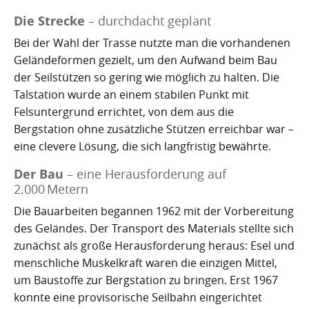
Kartoffelrevolution 1846
Puerto de la Cruz
Die Strecke
– durchdacht geplant
San Cristóbal de La Laguna
Verworfenes Exil
Bei der Wahl der Trasse nutzte man die vorhandenen
Geländeformen gezielt, um den Aufwand beim Bau
San Juan de la Rambla
Franco auf Teneriffa
der Seilstützen so gering wie möglich zu halten. Die
Talstation wurde an einem stabilen Punkt mit
Thor Heyerdahl und die Pyramiden von Güímar
San Miguel de Abona
Felsuntergrund errichtet, von dem aus die
Bergstation ohne zusätzliche Stützen erreichbar war –
Santa Cruz de Tenerife
eine clevere Lösung, die sich langfristig bewährte.
Santa Úrsula
Der Bau
– eine Herausforderung auf
2.000 Metern
Santiago del Teide
Die Bauarbeiten begannen 1962 mit der Vorbereitung
Tacoronte
des Geländes. Der Transport des Materials stellte sich
zunächst als große Herausforderung heraus: Esel und
Tegueste
menschliche Muskelkraft waren die einzigen Mittel,
um Baustoffe zur Bergstation zu bringen. Erst 1967
konnte eine provisorische Seilbahn eingerichtet