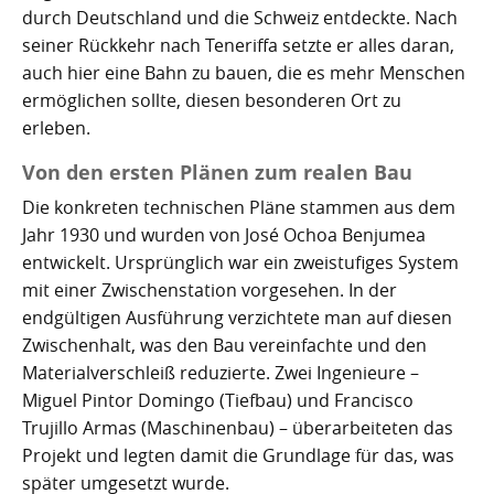
Nachhaltig bauen und sanieren auf den Kanaren
Giftige Insekten und Spinnen auf den Kanaren
Achamán - Himmelsgott der Guanchen
Star Wars auf Teneriffa?
San Borondón
Garachico
Los Gigantes
durch Deutschland und die Schweiz entdeckte. Nach
seiner Rückkehr nach Teneriffa setzte er alles daran,
Riesenkalmare in den Gewässern um die Kanarischen
Guayota - Teide, Feuer und die Logik der Angst
Wie Kastilien die Kanarischen Inseln unterwarf
Ferienwohnungen legal vermieten
Walbeobachtung statt Show
Granadilla de Abona
Das Observatorium
auch hier eine Bahn zu bauen, die es mehr Menschen
Inseln
ermöglichen sollte, diesen besonderen Ort zu
Magec - Sonne, Licht und Kalenderwissen
Die Schlachten um Teneriffa
Finca oder Ferienhaus?
Güímar
Pyramiden von Güímar
erleben.
Chaxiraxi - Muttergöttin der Guanchen
Die Cochenille-Schildlaus
Der Widerstand
Guía de Isora
Von den ersten Plänen zum realen Bau
Die konkreten technischen Pläne stammen aus dem
Achuguayo - Mond, Zeit und heilige Schluchten
Teneriffas Naturwunder
Konstanz und Teneriffa
Icod de los Vinos
Jahr 1930 und wurden von José Ochoa Benjumea
Zwischen Urlaubsparadies und Quantenwunder
Piratenangriffe auf Teneriffa im 16. Jahrhundert
La Guancha
entwickelt. Ursprünglich war ein zweistufiges System
mit einer Zwischenstation vorgesehen. In der
Die Geologie Teneriffas
François Le Clerc
La Orotava
endgültigen Ausführung verzichtete man auf diesen
Zwischenhalt, was den Bau vereinfachte und den
La Victoria de Acentejo
Die Guanchen
Amaro Pargo
Materialverschleiß reduzierte. Zwei Ingenieure –
Miguel Pintor Domingo (Tiefbau) und Francisco
Legenden, Geheimnisse und die stille Logik Teneriffas
Garachico 1706
Los Realejos
Trujillo Armas (Maschinenbau) – überarbeiteten das
Projekt und legten damit die Grundlage für das, was
La Palma und die Tsunami-Erzählung
Die Schlacht von Santa Cruz 1797
Los Silos
später umgesetzt wurde.