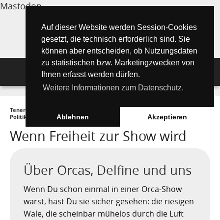
Mastodon
Auf dieser Website werden Session-Cookies
gesetzt, die technisch erforderlich sind. Sie
können aber entscheiden, ob Nutzungsdaten
zu statistischen bzw. Marketingzwecken von
Navigation
Ihnen erfasst werden dürfen.
Weitere Informationen zum Datenschutz.
Inselmagazin
Teneriffa Inselmagazin ONLINE
►
Wissenswertes
►
Gesellschaft und
Tipps für Urlauber
Aktuelle Artikel ►
Politik
►
Wenn Freiheit zur Show wird
Ablehnen
Akzeptieren
Wenn Freiheit zur Show wird
Wissenswertes
Must See Orte
Tipps für Urlauber
Die Kanarischen Inseln
Umwelt und Natur
Teide Nationalpark
Strände
"Must See" - Orte
Über Orcas, Delfine und uns
Teneriffa
Orte und Regionen
Flora
Wandern auf Teneriffa
Santa Cruz de Tenerife
Playa de las Teresitas
Umwelt & Natur
Wenn Du schon einmal in einer Orca-Show
Fuerteventura
warst, hast Du sie sicher gesehen: die riesigen
Bezirke (Municipios)
El Drago Milenario
Fauna
Teno-Gebirge - Masca
Playa de las Américas
Kontakte für Notfälle
Masca-Schlucht
Geschichte & Geschichten
Wale, die scheinbar mühelos durch die Luft