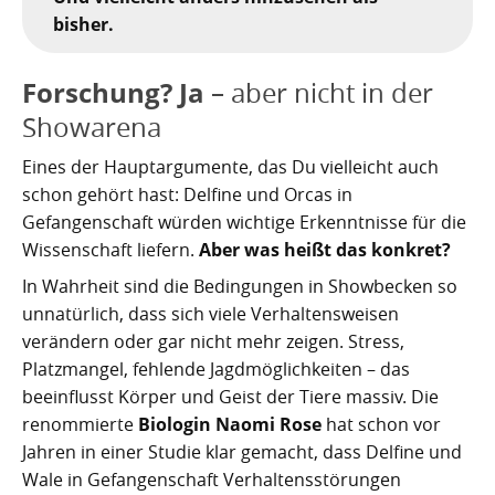
Nachhaltig bauen und sanieren auf den Kanaren
Giftige Insekten und Spinnen auf den Kanaren
Achamán - Himmelsgott der Guanchen
Star Wars auf Teneriffa?
San Borondón
Garachico
Los Gigantes
bisher.
Riesenkalmare in den Gewässern um die Kanarischen
Guayota - Teide, Feuer und die Logik der Angst
Wie Kastilien die Kanarischen Inseln unterwarf
Ferienwohnungen legal vermieten
Walbeobachtung statt Show
Granadilla de Abona
Das Observatorium
Forschung? Ja
Inseln
– aber nicht in der
Magec - Sonne, Licht und Kalenderwissen
Die Schlachten um Teneriffa
Finca oder Ferienhaus?
Güímar
Pyramiden von Güímar
Showarena
Chaxiraxi - Muttergöttin der Guanchen
Die Cochenille-Schildlaus
Der Widerstand
Guía de Isora
Eines der Hauptargumente, das Du vielleicht auch
schon gehört hast: Delfine und Orcas in
Achuguayo - Mond, Zeit und heilige Schluchten
Teneriffas Naturwunder
Konstanz und Teneriffa
Icod de los Vinos
Gefangenschaft würden wichtige Erkenntnisse für die
Wissenschaft liefern.
Aber was heißt das konkret?
Zwischen Urlaubsparadies und Quantenwunder
Piratenangriffe auf Teneriffa im 16. Jahrhundert
La Guancha
In Wahrheit sind die Bedingungen in Showbecken so
Die Geologie Teneriffas
François Le Clerc
La Orotava
unnatürlich, dass sich viele Verhaltensweisen
verändern oder gar nicht mehr zeigen. Stress,
La Victoria de Acentejo
Die Guanchen
Amaro Pargo
Platzmangel, fehlende Jagdmöglichkeiten – das
beeinflusst Körper und Geist der Tiere massiv. Die
Legenden, Geheimnisse und die stille Logik Teneriffas
Garachico 1706
Los Realejos
renommierte
Biologin Naomi Rose
hat schon vor
Jahren in einer Studie klar gemacht, dass Delfine und
La Palma und die Tsunami-Erzählung
Die Schlacht von Santa Cruz 1797
Los Silos
Wale in Gefangenschaft Verhaltensstörungen