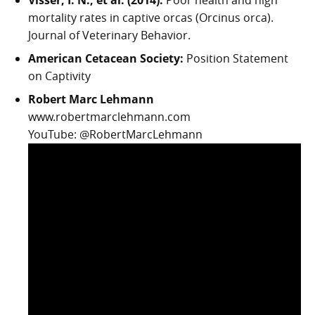
Visser, I. N., et al. (2014).
Poor health and high
mortality rates in captive orcas (Orcinus orca).
Journal of Veterinary Behavior.
American Cetacean Society:
Position Statement
on Captivity
Robert Marc Lehmann
www.robertmarclehmann.com
YouTube: @RobertMarcLehmann