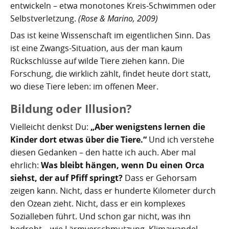
Kartoffelrevolution 1846
Puerto de la Cruz
entwickeln – etwa monotones Kreis-Schwimmen oder
Selbstverletzung.
(Rose & Marino, 2009)
San Cristóbal de La Laguna
Verworfenes Exil
Das ist keine Wissenschaft im eigentlichen Sinn. Das
ist eine Zwangs-Situation, aus der man kaum
San Juan de la Rambla
Franco auf Teneriffa
Rückschlüsse auf wilde Tiere ziehen kann. Die
Forschung, die wirklich zählt, findet heute dort statt,
Thor Heyerdahl und die Pyramiden von Güímar
San Miguel de Abona
wo diese Tiere leben: im offenen Meer.
Santa Cruz de Tenerife
Bildung oder Illusion?
Santa Úrsula
Vielleicht denkst Du:
„Aber wenigstens lernen die
Kinder dort etwas über die Tiere.“
Und ich verstehe
Santiago del Teide
diesen Gedanken – den hatte ich auch. Aber mal
ehrlich:
Was bleibt hängen, wenn Du einen Orca
Tacoronte
siehst, der auf Pfiff springt?
Dass er Gehorsam
Tegueste
zeigen kann. Nicht, dass er hunderte Kilometer durch
den Ozean zieht. Nicht, dass er ein komplexes
Sozialleben führt. Und schon gar nicht, was ihn