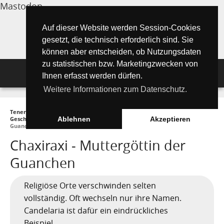
Mastodon
Auf dieser Website werden Session-Cookies
gesetzt, die technisch erforderlich sind. Sie
können aber entscheiden, ob Nutzungsdaten
zu statistischen bzw. Marketingzwecken von
Navigation
Ihnen erfasst werden dürfen.
Weitere Informationen zum Datenschutz.
Inselmagazin
Teneriffa Inselmagazin ONLINE
►
Wissenswertes
►
Geschichte und
Tipps für Urlauber
Aktuelle Artikel ►
Geschichten
►
Die Götter der Guanchen
►
Chaxiraxi - Muttergöttin der
Ablehnen
Akzeptieren
Guanchen
Wissenswertes
Must See Orte
Chaxiraxi - Muttergöttin der
Tipps für Urlauber
Guanchen
Die Kanarischen Inseln
Umwelt und Natur
Teide Nationalpark
Strände
"Must See" - Orte
Teneriffa
Orte und Regionen
Flora
Wandern auf Teneriffa
Santa Cruz de Tenerife
Playa de las Teresitas
Religiöse Orte verschwinden selten
Umwelt & Natur
vollständig. Oft wechseln nur ihre Namen.
Fuerteventura
Bezirke (Municipios)
El Drago Milenario
Fauna
Teno-Gebirge - Masca
Playa de las Américas
Kontakte für Notfälle
Masca-Schlucht
Geschichte & Geschichten
Candelaria ist dafür ein eindrückliches
Beispiel.