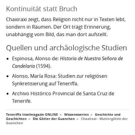
Nachhaltig bauen und sanieren auf den Kanaren
Giftige Insekten und Spinnen auf den Kanaren
Achamán - Himmelsgott der Guanchen
Star Wars auf Teneriffa?
San Borondón
Garachico
Los Gigantes
Kontinuität statt Bruch
Riesenkalmare in den Gewässern um die Kanarischen
Guayota - Teide, Feuer und die Logik der Angst
Wie Kastilien die Kanarischen Inseln unterwarf
Ferienwohnungen legal vermieten
Walbeobachtung statt Show
Granadilla de Abona
Das Observatorium
Chaxiraxi zeigt, dass Religion nicht nur in Texten lebt,
Inseln
sondern in Räumen. Der Ort trägt Erinnerung,
Magec - Sonne, Licht und Kalenderwissen
Die Schlachten um Teneriffa
Finca oder Ferienhaus?
Güímar
Pyramiden von Güímar
unabhängig vom Bild, das man dort aufstellt.
Chaxiraxi - Muttergöttin der Guanchen
Die Cochenille-Schildlaus
Der Widerstand
Guía de Isora
Quellen und archäologische Studien
Achuguayo - Mond, Zeit und heilige Schluchten
Teneriffas Naturwunder
Konstanz und Teneriffa
Icod de los Vinos
Espinosa, Alonso de:
Historia de Nuestra Señora de
Candelaria
(1594).
Zwischen Urlaubsparadies und Quantenwunder
Piratenangriffe auf Teneriffa im 16. Jahrhundert
La Guancha
Alonso, María Rosa: Studien zur religiösen
Synkretisierung auf Teneriffa.
Die Geologie Teneriffas
François Le Clerc
La Orotava
Archivo Histórico Provincial de Santa Cruz de
La Victoria de Acentejo
Die Guanchen
Amaro Pargo
Tenerife.
Legenden, Geheimnisse und die stille Logik Teneriffas
Garachico 1706
Los Realejos
Teneriffa Inselmagazin ONLINE
►
Wissenswertes
►
Geschichte und
Geschichten
►
Die Götter der Guanchen
►
Chaxiraxi - Muttergöttin der
Guanchen
La Palma und die Tsunami-Erzählung
Die Schlacht von Santa Cruz 1797
Los Silos