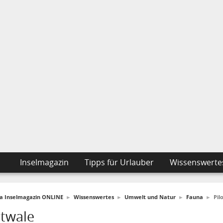
Inselmagazin
Tipps für Urlauber
Wissenswerte
fa Inselmagazin ONLINE
►
Wissenswertes
►
Umwelt und Natur
►
Fauna
►
Pil
otwale