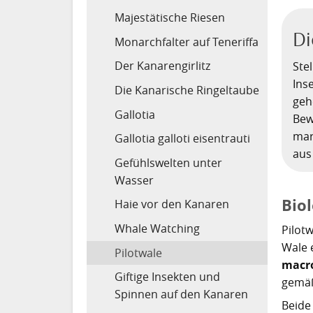
Majestätische Riesen
Di
Monarchfalter auf Teneriffa
Der Kanarengirlitz
Ste
Inse
Die Kanarische Ringeltaube
geh
Gallotia
Bew
mar
Gallotia galloti eisentrauti
aus 
Gefühlswelten unter
Wasser
Biol
Haie vor den Kanaren
Whale Watching
Pilot
Wale e
Pilotwale
macr
Giftige Insekten und
gemäß
Spinnen auf den Kanaren
Beide 