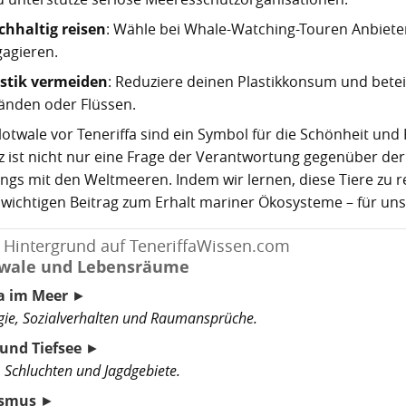
chhaltig reisen
: Wähle bei Whale-Watching-Touren Anbieter
agieren.
astik vermeiden
: Reduziere deinen Plastikkonsum und bete
änden oder Flüssen.
ilotwale vor Teneriffa sind ein Symbol für die Schönheit und
z ist nicht nur eine Frage der Verantwortung gegenüber der
gs mit den Weltmeeren. Indem wir lernen, diese Tiere zu re
 wichtigen Beitrag zum Erhalt mariner Ökosysteme – für 
 Hintergrund auf TeneriffaWissen.com
twale und Lebensräume
a im Meer
►
ie, Sozialverhalten und Raumansprüche.
und Tiefsee
►
, Schluchten und Jagdgebiete.
ismus
►