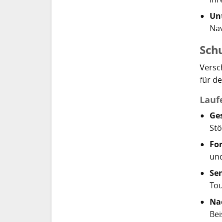
Un
Nav
Sch
Versc
für de
Lauf
Ges
Stö
Fo
und
Sen
Tou
Na
Bei