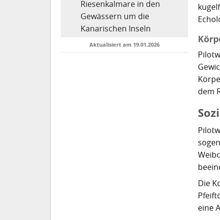
Riesenkalmare in den
kugelf
Gewässern um die
Echol
Kanarischen Inseln
Körp
Aktualisiert am 19.01.2026
Pilot
Gewic
Körper
dem R
Soz
Pilot
sogen
Weibc
beeind
Die K
Pfeif
eine A