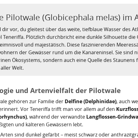
e Pilotwale (Globicephala melas) im A
ll dir vor, du gleitest über das weite, tiefblaue Wasser des
l Teneriffa. Plötzlich durchbricht eine dunkle Silhouette die 
eimnisvoll und majestätisch. Diese faszinierenden Meeres
ohnern der Gewässer rund um die Kanareninsel. Sie sind ni
inen Ökosystems, sondern auch eine Quelle des Staunens f
aller Welt.
ogie und Artenvielfalt der Pilotwale
wale gehören zur Familie der
Delfine (Delphinidae)
, auch w
rinnert. Vor Teneriffa trifft man vor allem auf den
Kurzflos
orhynchus)
, während der verwandte
Langflossen-Grindwa
igten und kälteren Gewässern lebt.
Arten sind dunkel gefärbt – meist schwarz oder anthrazitgra