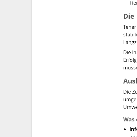
Tie
Die 
Tener
stabi
Langz
Die I
Erfol
müss
Ausb
Die Z
umgeh
Umwel
Was 
In
und