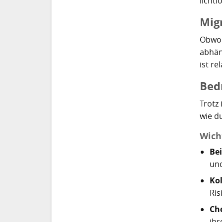
lichtl
Mig
Obwoh
abhän
ist r
Bed
Trotz
wie d
Wich
Bei
und
Kol
Ri
Ch
ihr