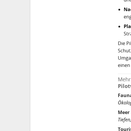
Na
eng
Pl
Str
Die P
Schut
Umgan
einen
Mehr
Pilo
Faun
Ökolog
Meer 
Tiefen
Tour