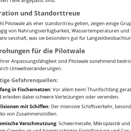
osen Tiefe angepasst sind.
ration und Standorttreue
l Pilotwale als eher standorttreu gelten, zeigen einige 
gig von Nahrungsverfügbarkeit, Wassertemperaturen und S
elativ sesshaft, was sie besonders gut für Langzeitbeobacht
rohungen für die Pilotwale
 ihrer Anpassungsfähigkeit sind Pilotwale zunehmend bedro
urch Umweltveränderungen.
tige Gefahrenquellen:
fang in Fischernetzen
: Vor allem beim Thunfischfang gerat
 erleiden dabei schwere Verletzungen oder verenden.
lisionen mit Schiffen
: Der intensive Schiffsverkehr, beso
siko von Zusammenstößen.
emische Verschmutzung
: Schwermetalle, Mikroplastik und 
em Gewebe an und beeinträchtigen Fortpflanzung und Gesu