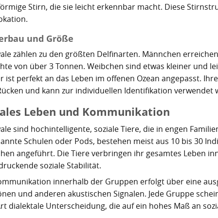
örmige Stirn, die sie leicht erkennbar macht. Diese Stirnstru
okation.
erbau und Größe
wale zählen zu den größten Delfinarten. Männchen erreichen
hte von über 3 Tonnen. Weibchen sind etwas kleiner und leic
 ist perfekt an das Leben im offenen Ozean angepasst. Ihre k
ücken und kann zur individuellen Identifikation verwendet
iales Leben und Kommunikation
wale sind hochintelligente, soziale Tiere, die in engen Fami
annte Schulen oder Pods, bestehen meist aus 10 bis 30 Ind
hen angeführt. Die Tiere verbringen ihr gesamtes Leben in
ruckende soziale Stabilität.
ommunikation innerhalb der Gruppen erfolgt über eine ausg
tönen und anderen akustischen Signalen. Jede Gruppe schein
rt dialektale Unterscheidung, die auf ein hohes Maß an sozia