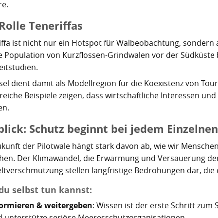
re.
Rolle Teneriffas
iffa ist nicht nur ein Hotspot für Walbeobachtung, sondern
le Population von Kurzflossen-Grindwalen vor der Südküste 
eitstudien.
nsel dient damit als Modellregion für die Koexistenz von To
greiche Beispiele zeigen, dass wirtschaftliche Interessen u
en.
lick: Schutz beginnt bei jedem Einzelnen
ukunft der Pilotwale hängt stark davon ab, wie wir Mensc
en. Der Klimawandel, die Erwärmung und Versauerung de
tverschmutzung stellen langfristige Bedrohungen dar, die
du selbst tun kannst:
formieren & weitergeben
: Wissen ist der erste Schritt zu
 unterstütze seriöse Meeresschutzorganisationen.