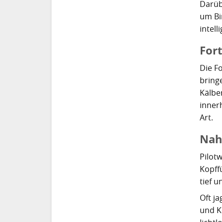
Darüb
um Bi
intel
For
Die F
bringe
Kälbe
innerh
Art.
Nah
Pilot
Kopff
tief 
Oft j
und K