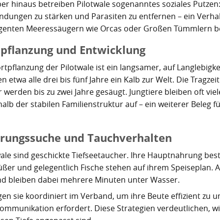
er hinaus betreiben Pilotwale sogenanntes soziales Putzen: 
ndungen zu stärken und Parasiten zu entfernen – ein Verha
ligenten Meeressäugern wie Orcas oder Großen Tümmlern 
tpflanzung und Entwicklung
ortpflanzung der Pilotwale ist ein langsamer, auf Langlebigk
n etwa alle drei bis fünf Jahre ein Kalb zur Welt. Die Tragze
r werden bis zu zwei Jahre gesäugt. Jungtiere bleiben oft vi
alb der stabilen Familienstruktur auf – ein weiterer Beleg 
rungssuche und Tauchverhalten
wale sind geschickte Tiefseetaucher. Ihre Hauptnahrung bes
üßer und gelegentlich Fische stehen auf ihrem Speiseplan. A
und bleiben dabei mehrere Minuten unter Wasser.
agen sie koordiniert im Verband, um ihre Beute effizient zu 
ommunikation erfordert. Diese Strategien verdeutlichen, wi