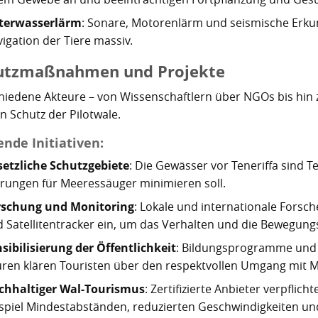
terwasserlärm
: Sonare, Motorenlärm und seismische Erk
igation der Tiere massiv.
utzmaßnahmen und Projekte
hiedene Akteure – von Wissenschaftlern über NGOs bis hin
n Schutz der Pilotwale.
ende Initiativen:
etzliche Schutzgebiete
: Die Gewässer vor Teneriffa sind T
rungen für Meeressäuger minimieren soll.
rschung und Monitoring
: Lokale und internationale Fors
 Satellitentracker ein, um das Verhalten und die Bewegung
sibilisierung der Öffentlichkeit
: Bildungsprogramme und 
ren klären Touristen über den respektvollen Umgang mit 
chhaltiger Wal-Tourismus
: Zertifizierte Anbieter verpflic
spiel Mindestabständen, reduzierten Geschwindigkeiten un