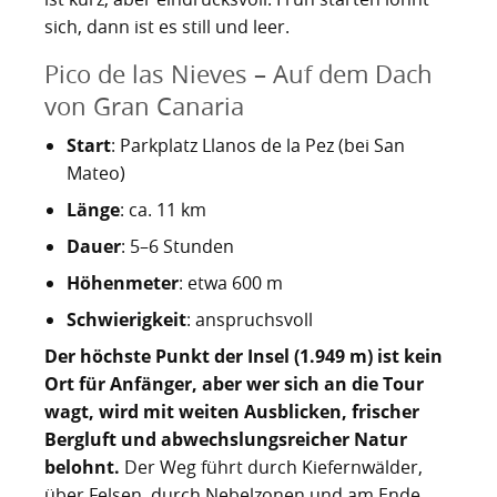
Kartoffelrevolution 1846
Puerto de la Cruz
sich, dann ist es still und leer.
San Cristóbal de La Laguna
Verworfenes Exil
Pico de las Nieves – Auf dem Dach
von Gran Canaria
San Juan de la Rambla
Franco auf Teneriffa
Start
: Parkplatz Llanos de la Pez (bei San
Thor Heyerdahl und die Pyramiden von Güímar
San Miguel de Abona
Mateo)
Länge
: ca. 11 km
Santa Cruz de Tenerife
Dauer
: 5–6 Stunden
Santa Úrsula
Höhenmeter
: etwa 600 m
Santiago del Teide
Schwierigkeit
: anspruchsvoll
Der höchste Punkt der Insel (1.949 m) ist kein
Tacoronte
Ort für Anfänger, aber wer sich an die Tour
Tegueste
wagt, wird mit weiten Ausblicken, frischer
Bergluft und abwechslungsreicher Natur
belohnt.
Der Weg führt durch Kiefernwälder,
über Felsen, durch Nebelzonen und am Ende