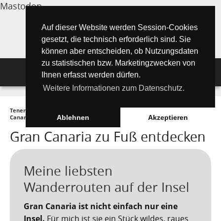
Mastodon
Auf dieser Website werden Session-Cookies
gesetzt, die technisch erforderlich sind. Sie
können aber entscheiden, ob Nutzungsdaten
zu statistischen bzw. Marketingzwecken von
Navigation
Ihnen erfasst werden dürfen.
Weitere Informationen zum Datenschutz.
Inselmagazin
Teneriffa Inselmagazin ONLINE
►
Die Kanarischen Inseln
►
Gran
Tipps für Urlauber
Aktuelle Artikel ►
Canaria
►
Gran Canaria zu Fuß entdecken
Ablehnen
Akzeptieren
Gran Canaria zu Fuß entdecken
Wissenswertes
Must See Orte
Tipps für Urlauber
Die Kanarischen Inseln
Umwelt und Natur
Teide Nationalpark
Strände
"Must See" - Orte
Meine liebsten
Teneriffa
Orte und Regionen
Flora
Santa Cruz de Tenerife
Wandern auf Teneriffa
Playa de las Teresitas
Wanderrouten auf der Insel
Umwelt & Natur
Fuerteventura
Bezirke (Municipios)
El Drago Milenario
Fauna
Teno-Gebirge - Masca
Playa de las Américas
Kontakte für Notfälle
Masca-Schlucht
Gran Canaria ist nicht einfach nur eine
Geschichte & Geschichten
Insel.
Für mich ist sie ein Stück wildes, raues