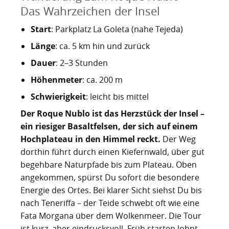
Nachhaltig bauen und sanieren auf den Kanaren
Giftige Insekten und Spinnen auf den Kanaren
Achamán - Himmelsgott der Guanchen
Star Wars auf Teneriffa?
San Borondón
Garachico
Los Gigantes
Das Wahrzeichen der Insel
Riesenkalmare in den Gewässern um die Kanarischen
Guayota - Teide, Feuer und die Logik der Angst
Wie Kastilien die Kanarischen Inseln unterwarf
Ferienwohnungen legal vermieten
Walbeobachtung statt Show
Granadilla de Abona
Start
: Parkplatz La Goleta (nahe Tejeda)
Das Observatorium
Inseln
Länge
: ca. 5 km hin und zurück
Magec - Sonne, Licht und Kalenderwissen
Die Schlachten um Teneriffa
Finca oder Ferienhaus?
Güímar
Pyramiden von Güímar
Dauer
: 2–3 Stunden
Chaxiraxi - Muttergöttin der Guanchen
Die Cochenille-Schildlaus
Der Widerstand
Guía de Isora
Höhenmeter
: ca. 200 m
Achuguayo - Mond, Zeit und heilige Schluchten
Teneriffas Naturwunder
Konstanz und Teneriffa
Icod de los Vinos
Schwierigkeit
: leicht bis mittel
Der Roque Nublo ist das Herzstück der Insel –
Zwischen Urlaubsparadies und Quantenwunder
Piratenangriffe auf Teneriffa im 16. Jahrhundert
La Guancha
ein riesiger Basaltfelsen, der sich auf einem
Hochplateau in den Himmel reckt.
Der Weg
Die Geologie Teneriffas
François Le Clerc
La Orotava
dorthin führt durch einen Kiefernwald, über gut
begehbare Naturpfade bis zum Plateau. Oben
La Victoria de Acentejo
Die Guanchen
Amaro Pargo
angekommen, spürst Du sofort die besondere
Legenden, Geheimnisse und die stille Logik Teneriffas
Garachico 1706
Los Realejos
Energie des Ortes. Bei klarer Sicht siehst Du bis
nach Teneriffa – der Teide schwebt oft wie eine
La Palma und die Tsunami-Erzählung
Die Schlacht von Santa Cruz 1797
Los Silos
Fata Morgana über dem Wolkenmeer. Die Tour
ist kurz, aber eindrucksvoll. Früh starten lohnt