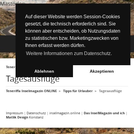
Mastodon
Auf dieser Website werden Session-Cookies
gesetzt, die technisch erforderlich sind. Sie
können aber entscheiden, ob Nutzungsdaten
zu statistischen bzw. Marketingzwecken von
Navigation
Ihnen erfasst werden dürfen.
Weitere Informationen zum Datenschutz.
Inselmagazin
Teneriffa Inselmagazin ONLINE
►
Tipps für Urlauber
►
Tagesausflüge
Tipps für Urlauber
Aktuelle Artikel ►
Ablehnen
Akzeptieren
Tagesausflüge
Wissenswertes
Must See Orte
Tipps für Urlauber
Teneriffa Inselmagazin ONLINE
►
Tipps für Urlauber
►
Tagesausflüge
Die Kanarischen Inseln
Umwelt und Natur
Teide Nationalpark
Strände
"Must See" - Orte
Teneriffa
Orte und Regionen
Flora
Wandern auf Teneriffa
Santa Cruz de Tenerife
Playa de las Teresitas
Umwelt & Natur
Impressum
|
Datenschutz
|
inselmagazin.online
|
Das InselMagazin und ich
|
Matlik Design
Konstanz
Fuerteventura
Bezirke (Municipios)
El Drago Milenario
Fauna
Teno-Gebirge - Masca
Playa de las Américas
Kontakte für Notfälle
Masca-Schlucht
Geschichte & Geschichten